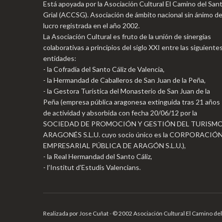
Está apoyada por la Asociación Cultural El Camino del San
Grial (ACCSG). Asociación de ámbito nacional sin ánimo d
lucro registrada en el año 2002.
La Asociación Cultural es fruto de la unión de sinergias
colaborativas a principios del siglo XXI entre las siguiente
entidades:
- la Cofradía del Santo Cáliz de Valencia,
- la Hermandad de Caballeros de San Juan de la Peña,
- la Gestora Turística del Monasterio de San Juan de la
Peña (empresa pública aragonesa extinguida tras 21 años
de actividad y absorbida con fecha 20/06/12 por la
SOCIEDAD DE PROMOCIÓN Y GESTIÓN DEL TURISM
ARAGONÉS S.L.U. cuyo socio único es la CORPORACIÓ
EMPRESARIAL PÚBLICA DE ARAGÓN S.L.U.),
- la Real Hermandad del Santo Cáliz,
- l’Institut d’Estudis Valencians.
Realizada por Jose Cuñat
-
© 2002 Asociación Cultural El Camino del