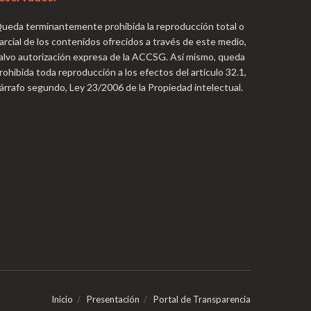
ueda terminantemente prohibida la reproducción total o
arcial de los contenidos ofrecidos a través de este medio,
alvo autorización expresa de la ACCSG. Así mismo, queda
rohibida toda reproducción a los efectos del artículo 32.1,
árrafo segundo, Ley 23/2006 de la Propiedad intelectual.
Inicio
Presentación
Portal de Transparencia