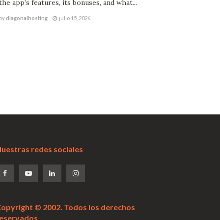
the app’s features, its bonuses, and what...
by
diagonalhosting
julio 15, 2026
uestras redes sociales
opyright © 2002. Todos los derechos
eservados.