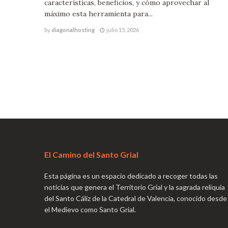
características, beneficios, y cómo aprovechar al
máximo esta herramienta para...
by
diagonalhosting
julio 15, 2026
El Camino del Santo Grial
Esta página es un espacio dedicado a recoger todas las
noticias que genera el Territorio Grial y la sagrada reliquia
del Santo Cáliz de la Catedral de Valencia, conocido desde
el Medievo como Santo Grial.