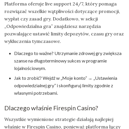
Platforma oferuje live support 24/7, który pomaga
rozwiązać wszelkie wątpliwości dotyczące promocji,
wypłat czy zasad gry. Dodatkowo, w sekcji
„Odpowiedzialna gra” znajdziesz narzędzia
pozwalające ustawić limity depozytów, czasu gry oraz
wykluczenia tymczasowe.
Dlaczego to ważne? Utrzymanie zdrowej gry zwiększa
szanse na długoterminowy sukces w programie
lojalnościowym.
Jak to zrobić? Wejdź w „Moje konto” → „Ustawienia
odpowiedzialnej gry” i skonfiguruj limity zgodnie z
własnymi potrzebami.
Dlaczego właśnie Firespin Casino?
Wszystkie wymienione strategie działają najlepiej
właśnie w Firespin Casino, ponieważ platforma łączy