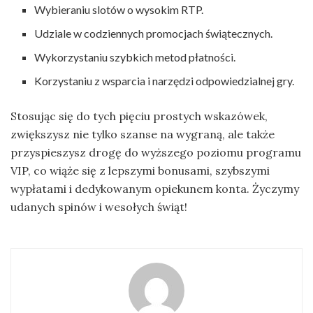
Wybieraniu slotów o wysokim RTP.
Udziale w codziennych promocjach świątecznych.
Wykorzystaniu szybkich metod płatności.
Korzystaniu z wsparcia i narzędzi odpowiedzialnej gry.
Stosując się do tych pięciu prostych wskazówek,
zwiększysz nie tylko szanse na wygraną, ale także
przyspieszysz drogę do wyższego poziomu programu
VIP, co wiąże się z lepszymi bonusami, szybszymi
wypłatami i dedykowanym opiekunem konta. Życzymy
udanych spinów i wesołych świąt!