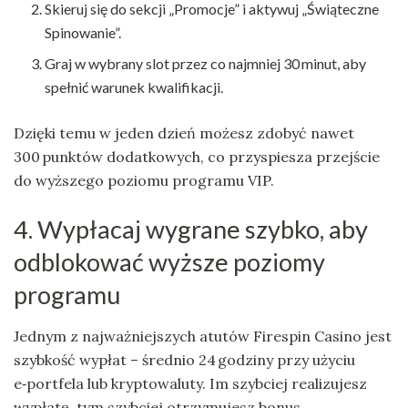
Skieruj się do sekcji „Promocje” i aktywuj „Świąteczne
Spinowanie”.
Graj w wybrany slot przez co najmniej 30 minut, aby
spełnić warunek kwalifikacji.
Dzięki temu w jeden dzień możesz zdobyć nawet
300 punktów dodatkowych, co przyspiesza przejście
do wyższego poziomu programu VIP.
4. Wypłacaj wygrane szybko, aby
odblokować wyższe poziomy
programu
Jednym z najważniejszych atutów Firespin Casino jest
szybkość wypłat – średnio 24 godziny przy użyciu
e‑portfela lub kryptowaluty. Im szybciej realizujesz
wypłatę, tym szybciej otrzymujesz bonus