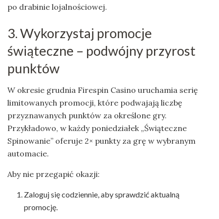
po drabinie lojalnościowej.
3. Wykorzystaj promocje
świąteczne – podwójny przyrost
punktów
W okresie grudnia Firespin Casino uruchamia serię
limitowanych promocji, które podwajają liczbę
przyznawanych punktów za określone gry.
Przykładowo, w każdy poniedziałek „Świąteczne
Spinowanie” oferuje 2× punkty za grę w wybranym
automacie.
Aby nie przegapić okazji:
Zaloguj się codziennie, aby sprawdzić aktualną
promocję.