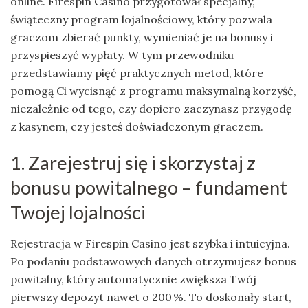
online. Firespin Casino przygotował specjalny,
świąteczny program lojalnościowy, który pozwala
graczom zbierać punkty, wymieniać je na bonusy i
przyspieszyć wypłaty. W tym przewodniku
przedstawiamy pięć praktycznych metod, które
pomogą Ci wycisnąć z programu maksymalną korzyść,
niezależnie od tego, czy dopiero zaczynasz przygodę
z kasynem, czy jesteś doświadczonym graczem.
1. Zarejestruj się i skorzystaj z
bonusu powitalnego – fundament
Twojej lojalności
Rejestracja w Firespin Casino jest szybka i intuicyjna.
Po podaniu podstawowych danych otrzymujesz bonus
powitalny, który automatycznie zwiększa Twój
pierwszy depozyt nawet o 200 %. To doskonały start,