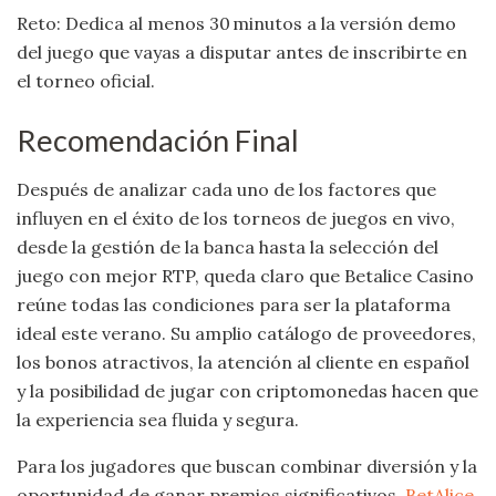
Reto: Dedica al menos 30 minutos a la versión demo
del juego que vayas a disputar antes de inscribirte en
el torneo oficial.
Recomendación Final
Después de analizar cada uno de los factores que
influyen en el éxito de los torneos de juegos en vivo,
desde la gestión de la banca hasta la selección del
juego con mejor RTP, queda claro que Betalice Casino
reúne todas las condiciones para ser la plataforma
ideal este verano. Su amplio catálogo de proveedores,
los bonos atractivos, la atención al cliente en español
y la posibilidad de jugar con criptomonedas hacen que
la experiencia sea fluida y segura.
Para los jugadores que buscan combinar diversión y la
oportunidad de ganar premios significativos,
BetAlice