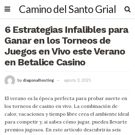
Camino del Santo Grial
6 Estrategias Infalibles para
Ganar en los Torneos de
Juegos en Vivo este Verano
en Betalice Casino
by
diagonalhosting
agosto 3, 2025
El verano es la época perfecta para probar suerte en
los torneos de casino en vivo. La combinación de
calor, vacaciones y tiempo libre crea el ambiente ideal
para competir y, si sabes cómo jugar, puedes llevarte
premios jugosos. En este artículo descubrirás seis