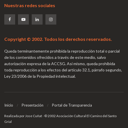
Nuestras redes sociales
Copyright © 2002. Todos los derechos reservados.
Queda terminantemente prohibida la reproducción total o parcial
de los contenidos ofrecidos a través de este medio, salvo
autorización expresa de la ACCSG. Así mismo, queda prohibida
toda reproducción a los efectos del artículo 32.1, párrafo segundo,
Ley 23/2006 de la Propiedad intelectual.
Inicio
Presentación
Portal de Transparencia
Realizada por Jose Cuñat
-
© 2002 Asociación Cultural El Camino del Santo
Grial