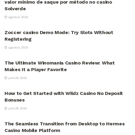
valor mínimo de saque por método no casino
Solverde
agosto 6, 2026
VÍDEOS
Zoccer casino Demo Mode: Try Slots Without
Registering
agosto 6, 2026
VÍDEOS
The Ultimate Winomania Casino Review: What
Makes It a Player Favorite
julio 28, 2026
VÍDEOS
How to Get Started with Wildz Casino No Deposit
Bonuses
julio 28, 2026
VÍDEOS
The Seamless Transition from Desktop to Hermes
Casino Mobile Platform