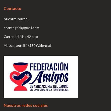
Contacto
Nuestro correo:
esantogrial@gmail.com
Carrer del Mar, 42 bajo
Massamagrell 46130 (Valencia)
Nuestras redes sociales