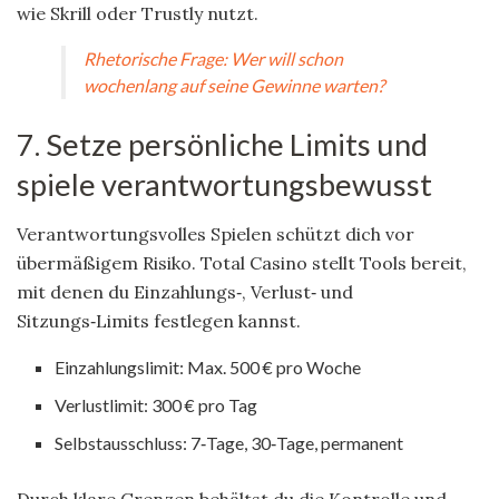
wie Skrill oder Trustly nutzt.
Rhetorische Frage: Wer will schon
wochenlang auf seine Gewinne warten?
7. Setze persönliche Limits und
spiele verantwortungsbewusst
Verantwortungsvolles Spielen schützt dich vor
übermäßigem Risiko. Total Casino stellt Tools bereit,
mit denen du Einzahlungs‑, Verlust‑ und
Sitzungs‑Limits festlegen kannst.
Einzahlungslimit: Max. 500 € pro Woche
Verlustlimit: 300 € pro Tag
Selbstausschluss: 7‑Tage, 30‑Tage, permanent