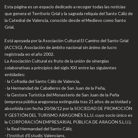
Esta página es un espacio dedicado a recoger todas las noticias
que genera el Territorio Grial y la sagrada reliquia del Santo Cáliz de
la Catedral de Valencia, conocido desde el Medievo como Santo
Grial.
Está apoyada por la Asociación Cultural El Camino del Santo Grial
(ACCSG). Asociación de ámbito nacional sin ánimo de lucro
registrada en el año 2002.
La Asociación Cultural es fruto de la unión de sinergias
colaborativas a principios del siglo XXI entre las siguientes
entidades:
- la Cofradía del Santo Cáliz de Valencia,
- la Hermandad de Caballeros de San Juan de la Peña,
- la Gestora Turística del Monasterio de San Juan de la Peña
(empresa pública aragonesa extinguida tras 21 años de actividad y
absorbida con fecha 20/06/12 por la SOCIEDAD DE PROMOCIÓN
Y GESTIÓN DEL TURISMO ARAGONÉS S.L.U. cuyo socio único es
la CORPORACIÓN EMPRESARIAL PÚBLICA DE ARAGÓN S.L.U.),
- la Real Hermandad del Santo Cáliz,
- l’Institut d’Estudis Valencians.