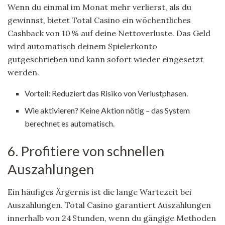
Wenn du einmal im Monat mehr verlierst, als du
gewinnst, bietet Total Casino ein wöchentliches
Cashback von 10 % auf deine Nettoverluste. Das Geld
wird automatisch deinem Spielerkonto
gutgeschrieben und kann sofort wieder eingesetzt
werden.
Vorteil: Reduziert das Risiko von Verlustphasen.
Wie aktivieren? Keine Aktion nötig – das System
berechnet es automatisch.
6. Profitiere von schnellen
Auszahlungen
Ein häufiges Ärgernis ist die lange Wartezeit bei
Auszahlungen. Total Casino garantiert Auszahlungen
innerhalb von 24 Stunden, wenn du gängige Methoden