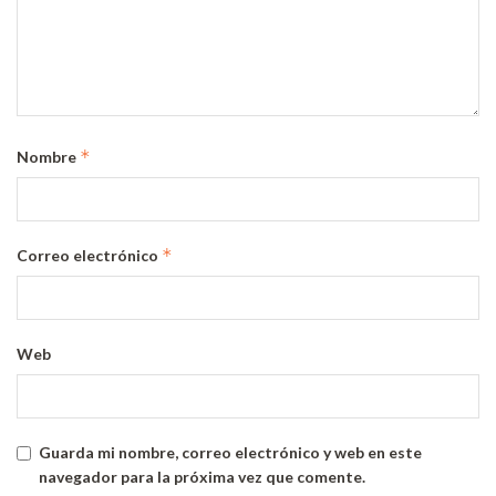
*
Nombre
*
Correo electrónico
Web
Guarda mi nombre, correo electrónico y web en este
navegador para la próxima vez que comente.