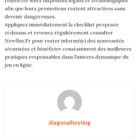
renforcer leurs dispositifs légaux et technologiques
afin que leurs promotions restent attractives sans
devenir dangereuses.
Appliquez immédiatement la checklist proposée
ci‑dessus et revenez régulièrement consulter
Newflux.Fr pour rester informé(e) des nouveautés
sécurisées et bénéficier constamment des meilleures
pratiques responsables dans l’univers dynamique du
jeu en ligne.​
diagonalhosting