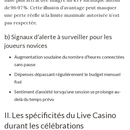
de 96‑97 %. Cette illusion d’avantage peut masquer
une perte réelle si la limite maximale autorisée n’est
pas respectée.
b) Signaux d’alerte à surveiller pour les
joueurs novices
Augmentation soudaine du nombre d’heures connectées
sans pause
Dépenses dépassant régulièrement le budget mensuel
fixé
Sentiment d’anxiété lorsqu’une session se prolonge au-
delà du temps prévu
II. Les spécificités du Live Casino
durant les célébrations