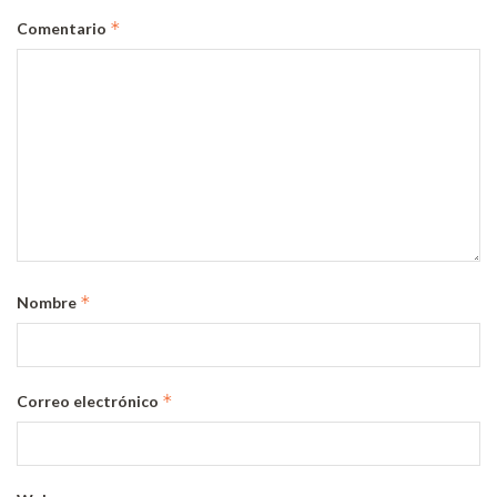
*
Comentario
*
Nombre
*
Correo electrónico