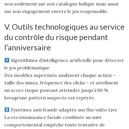
non seulement sur son catalogue ludique mais aussi
sur son engagement envers le jeu responsable.
V. Outils technologiques au service
du contrôle du risque pendant
l’anniversaire
Algorithmes d’intelligence artificielle pour détecter
le jeu problématique
Des modèles supervisés analysent chaque action –
taille des mises, fréquence des clicks – et attribuent
un score risque pouvant atteindre jusqu’à 90 %
lorsqu’une pattern suspecte est repérée.
Systèmes anti‑fraude adaptés aux flux vidéo Live
La reconnaissance faciale combinée au suivi
comportemental empêche toute tentative de