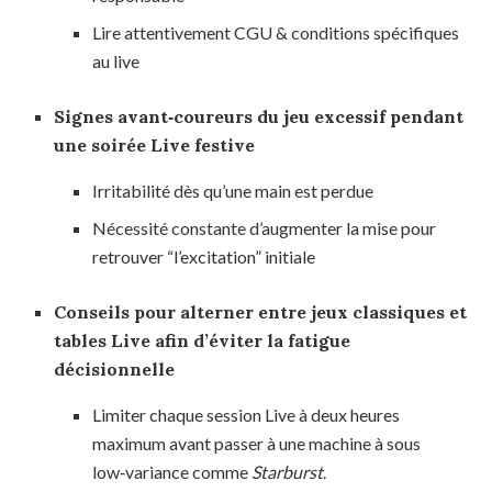
Lire attentivement CGU & conditions spécifiques
au live
Signes avant‑coureurs du jeu excessif pendant
une soirée Live festive
Irritabilité dès qu’une main est perdue
Nécessité constante d’augmenter la mise pour
retrouver “l’excitation” initiale
Conseils pour alterner entre jeux classiques et
tables Live afin d’éviter la fatigue
décisionnelle
Limiter chaque session Live à deux heures
maximum avant passer à une machine à sous
low‑variance comme
Starburst
.