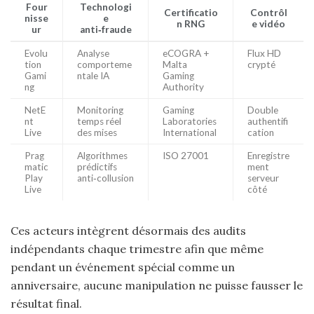
Four
Technologi
Certificatio
Contrôl
nisse
e
n RNG
e vidéo
ur
anti‑fraude
Evolu
Analyse
eCOGRA +
Flux HD
tion
comporteme
Malta
crypté
Gami
ntale IA
Gaming
ng
Authority
NetE
Monitoring
Gaming
Double
nt
temps réel
Laboratories
authentifi
Live
des mises
International
cation
Prag
Algorithmes
ISO 27001
Enregistre
matic
prédictifs
ment
Play
anti‑collusion
serveur
Live
côté
Ces acteurs intègrent désormais des audits
indépendants chaque trimestre afin que même
pendant un événement spécial comme un
anniversaire, aucune manipulation ne puisse fausser le
résultat final.