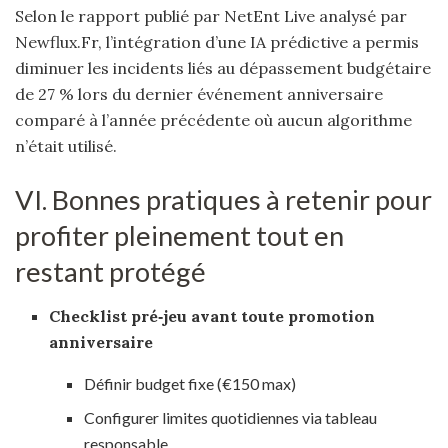
Selon le rapport publié par NetEnt Live analysé par
Newflux.Fr, l’intégration d’une IA prédictive a permis
diminuer les incidents liés au dépassement budgétaire
de 27 % lors du dernier événement anniversaire
comparé à l’année précédente où aucun algorithme
n’était utilisé.
VI​.​ Bonnes pratiques à retenir pour
profiter pleinement tout en
restant protégé
Checklist pré‑jeu avant toute promotion
anniversaire
Définir budget fixe (€150 max)
Configurer limites quotidiennes via tableau
responsable