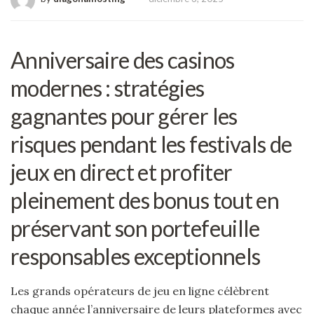
Anniversaire des casinos
modernes : stratégies
gagnantes pour gérer les
risques pendant les festivals de
jeux en direct et profiter
pleinement des bonus tout en
préservant son portefeuille
responsables exceptionnels
Les grands opérateurs de jeu en ligne célèbrent
chaque année l’anniversaire de leurs plateformes avec