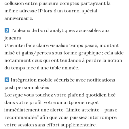
collusion entre plusieurs comptes partageant la
même adresse IP lors d’un tournoi spécial
anniversaire.
Tableaux de bord analytiques accessibles aux
joueurs
Une interface claire visualise temps passé, montant
misé et gains/pertes sous forme graphique ; cela aide
notamment ceux qui ont tendance à perdre la notion
du temps face à une table animée.
Intégration mobile sécurisée avec notifications
push personnalisées
Lorsque vous touchez votre plafond quotidien fixé
dans votre profil, votre smartphone reçoit
immédiatement une alerte “Limite atteinte – pause
recommandée” afin que vous puissiez interrompre
votre session sans effort supplémentaire.