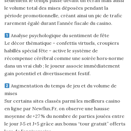
seulement le temps passé devant un écran mais aussi
le volume total des mises déposées pendant la
période promotionnelle, créant ainsi un pic de trafic
rarement égalé durant l’année fiscale du casino.
Analyse psychologique du sentiment de fête
Le décor thématique – confettis virtuels, croupiers
habillés spécial fête – active le système de
récompense cérébral comme une soirée hors‑norme
dans un vrai club ; le joueur associe immédiatement
gain potentiel et divertissement festif.
Augmentation du temps de jeu et du volume de
mises
Sur certains sites classés parmi les meilleurs casino
en ligne par Newflux.Fr, on observe une hausse
moyenne de +27 % du nombre de parties jouées entre
le jour J‑5 et J+5 grâce aux bonus “tour gratuit” offerts