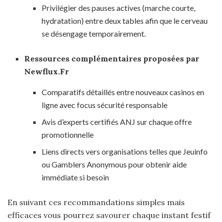
Privilégier des pauses actives (marche courte,
hydratation) entre deux tables afin que le cerveau
se désengage temporairement.
Ressources complémentaires proposées par
Newflux.Fr
Comparatifs détaillés entre nouveaux casinos en
ligne avec focus sécurité responsable
Avis d’experts certifiés ANJ sur chaque offre
promotionnelle
Liens directs vers organisations telles que Jeuinfo
ou Gamblers Anonymous pour obtenir aide
immédiate si besoin
En suivant ces recommandations simples mais
efficaces vous pourrez savourer chaque instant festif