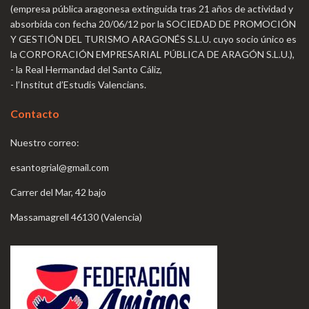
(empresa pública aragonesa extinguida tras 21 años de actividad y
absorbida con fecha 20/06/12 por la SOCIEDAD DE PROMOCIÓN
Y GESTIÓN DEL TURISMO ARAGONÉS S.L.U. cuyo socio único es
la CORPORACIÓN EMPRESARIAL PÚBLICA DE ARAGÓN S.L.U.),
- la Real Hermandad del Santo Cáliz,
- l’Institut d’Estudis Valencians.
Contacto
Nuestro correo:
esantogrial@gmail.com
Carrer del Mar, 42 bajo
Massamagrell 46130 (Valencia)