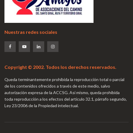
Nuestras redes sociales
Copyright © 2002. Todos los derechos reservados.
Queda terminantemente prohibida la reproducción total o parcial
de los contenidos ofrecidos a través de este medio, salvo
autorización expresa de la ACCSG. Así mismo, queda prohibida
toda reproducción a los efectos del artículo 32.1, párrafo segundo,
Ley 23/2006 de la Propiedad intelectual.