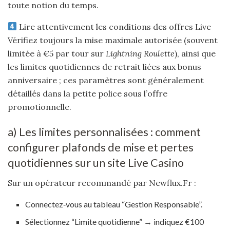
toute notion du temps.
Lire attentivement les conditions des offres Live
Vérifiez toujours la mise maximale autorisée (souvent
limitée à €5 par tour sur
Lightning Roulette
), ainsi que
les limites quotidiennes de retrait liées aux bonus
anniversaire ; ces paramètres sont généralement
détaillés dans la petite police sous l’offre
promotionnelle.
a) Les limites personnalisées : comment
configurer plafonds de mise et pertes
quotidiennes sur un site Live Casino
Sur un opérateur recommandé par Newflux.Fr :
Connectez‑vous au tableau “Gestion Responsable”.
Sélectionnez “Limite quotidienne” → indiquez €100