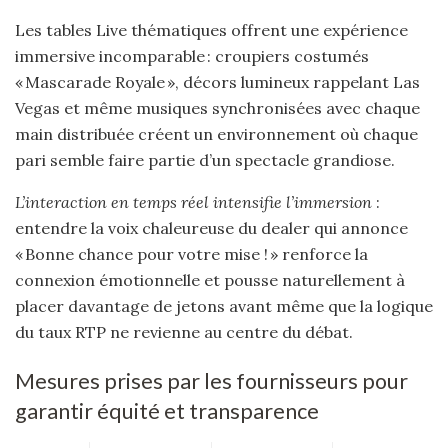
Les tables Live thématiques offrent une expérience
immersive incomparable : croupiers costumés
« Mascarade Royale », décors lumineux rappelant Las
Vegas et même musiques synchronisées avec chaque
main distribuée créent un environnement où chaque
pari semble faire partie d’un spectacle grandiose.
L’interaction en temps réel intensifie l’immersion
:
entendre la voix chaleureuse du dealer qui annonce
« Bonne chance pour votre mise ! » renforce la
connexion émotionnelle et pousse naturellement à
placer davantage de jetons avant même que la logique
du taux RTP ne revienne au centre du débat.
Mesures prises par les fournisseurs pour
garantir équité et transparence