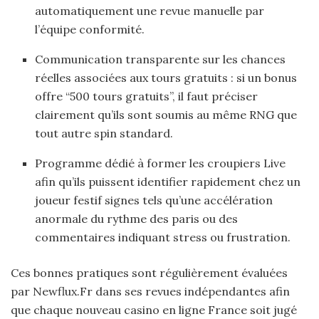
automatiquement une revue manuelle par
l’équipe conformité.
Communication transparente sur les chances
réelles associées aux tours gratuits : si un bonus
offre “500 tours gratuits”, il faut préciser
clairement qu’ils sont soumis au même RNG que
tout autre spin standard.
Programme dédié à former les croupiers Live
afin qu’ils puissent identifier rapidement chez un
joueur festif signes tels qu’une accélération
anormale du rythme des paris ou des
commentaires indiquant stress ou frustration.
Ces bonnes pratiques sont régulièrement évaluées
par Newflux.Fr dans ses revues indépendantes afin
que chaque nouveau casino en ligne France soit jugé