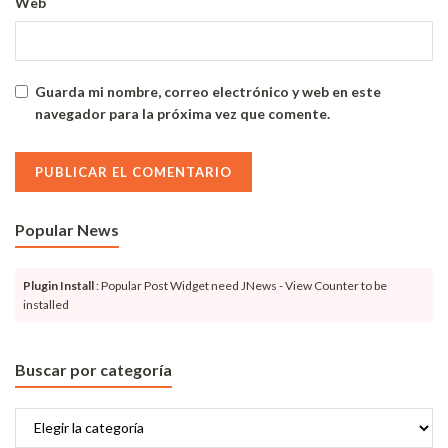
Web
Guarda mi nombre, correo electrónico y web en este
navegador para la próxima vez que comente.
Popular News
Plugin Install
: Popular Post Widget need JNews - View Counter to be
installed
Buscar por categoría
Buscar
por