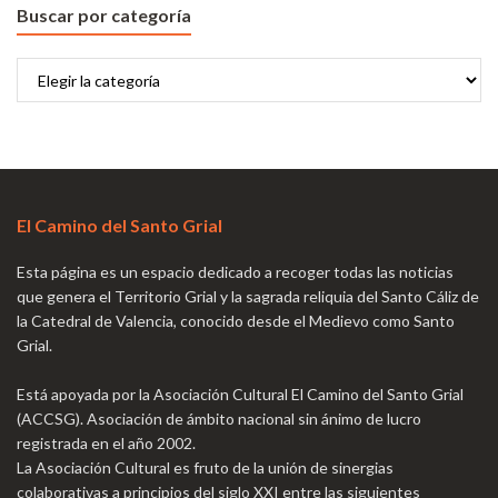
Buscar por categoría
Buscar
por
categoría
El Camino del Santo Grial
Esta página es un espacio dedicado a recoger todas las noticias
que genera el Territorio Grial y la sagrada reliquia del Santo Cáliz de
la Catedral de Valencia, conocido desde el Medievo como Santo
Grial.
Está apoyada por la Asociación Cultural El Camino del Santo Grial
(ACCSG). Asociación de ámbito nacional sin ánimo de lucro
registrada en el año 2002.
La Asociación Cultural es fruto de la unión de sinergias
colaborativas a principios del siglo XXI entre las siguientes