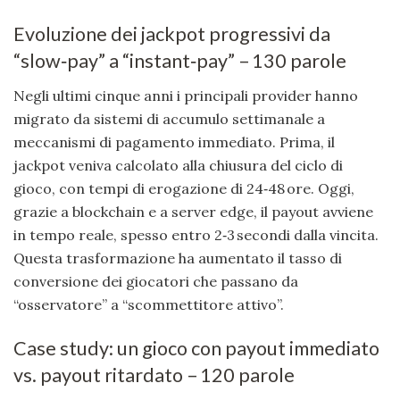
Evoluzione dei jackpot progressivi da
“slow‑pay” a “instant‑pay” – 130 parole
Negli ultimi cinque anni i principali provider hanno
migrato da sistemi di accumulo settimanale a
meccanismi di pagamento immediato. Prima, il
jackpot veniva calcolato alla chiusura del ciclo di
gioco, con tempi di erogazione di 24‑48 ore. Oggi,
grazie a blockchain e a server edge, il payout avviene
in tempo reale, spesso entro 2‑3 secondi dalla vincita.
Questa trasformazione ha aumentato il tasso di
conversione dei giocatori che passano da
“osservatore” a “scommettitore attivo”.
Case study: un gioco con payout immediato
vs. payout ritardato – 120 parole