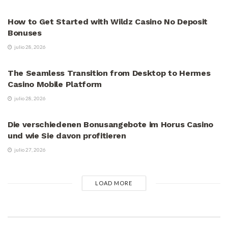
VÍDEOS
How to Get Started with Wildz Casino No Deposit
Bonuses
julio 28, 2026
VÍDEOS
The Seamless Transition from Desktop to Hermes
Casino Mobile Platform
julio 28, 2026
VÍDEOS
Die verschiedenen Bonusangebote im Horus Casino
und wie Sie davon profitieren
julio 27, 2026
LOAD MORE