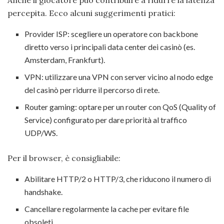
Anche il giocatore può contribuire a ridurre la latenza
percepita. Ecco alcuni suggerimenti pratici:
Provider ISP: scegliere un operatore con backbone
diretto verso i principali data center dei casinò (es.
Amsterdam, Frankfurt).
VPN: utilizzare una VPN con server vicino al nodo edge
del casinò per ridurre il percorso di rete.
Router gaming: optare per un router con QoS (Quality of
Service) configurato per dare priorità al traffico
UDP/WS.
Per il browser, è consigliabile:
Abilitare HTTP/2 o HTTP/3, che riducono il numero di
handshake.
Cancellare regolarmente la cache per evitare file
obsoleti.