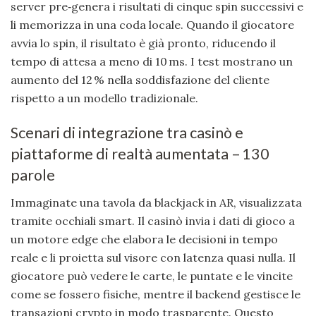
server pre‑genera i risultati di cinque spin successivi e
li memorizza in una coda locale. Quando il giocatore
avvia lo spin, il risultato è già pronto, riducendo il
tempo di attesa a meno di 10 ms. I test mostrano un
aumento del 12 % nella soddisfazione del cliente
rispetto a un modello tradizionale.
Scenari di integrazione tra casinò e
piattaforme di realtà aumentata – 130
parole
Immaginate una tavola da blackjack in AR, visualizzata
tramite occhiali smart. Il casinò invia i dati di gioco a
un motore edge che elabora le decisioni in tempo
reale e li proietta sul visore con latenza quasi nulla. Il
giocatore può vedere le carte, le puntate e le vincite
come se fossero fisiche, mentre il backend gestisce le
transazioni crypto in modo trasparente. Questo