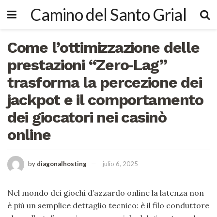
Camino del Santo Grial
Come l’ottimizzazione delle
prestazioni “Zero‑Lag”
trasforma la percezione dei
jackpot e il comportamento
dei giocatori nei casinò
online
by
diagonalhosting
julio 6, 2025
Nel mondo dei giochi d’azzardo online la latenza non
è più un semplice dettaglio tecnico: è il filo conduttore