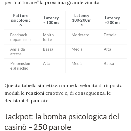
per “catturare” la prossima grande vincita.
Fattore
Latency
Latency
Latency
psicologic
100‑200 m
< 100 ms
> 200 ms
o
s
Feedback
Molto
Moderato
Debole
dopaminico
forte
Ansia da
Bassa
Media
Alta
attesa
Propension
Alta
Media
Bassa
e al rischio
Questa tabella sintetizza come la velocità di risposta
moduli le reazioni emotive e, di conseguenza, le
decisioni di puntata.
Jackpot: la bomba psicologica del
casinò – 250 parole