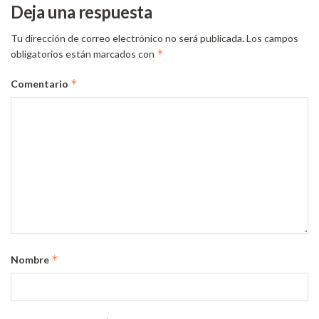
Deja una respuesta
Tu dirección de correo electrónico no será publicada.
Los campos
*
obligatorios están marcados con
*
Comentario
*
Nombre