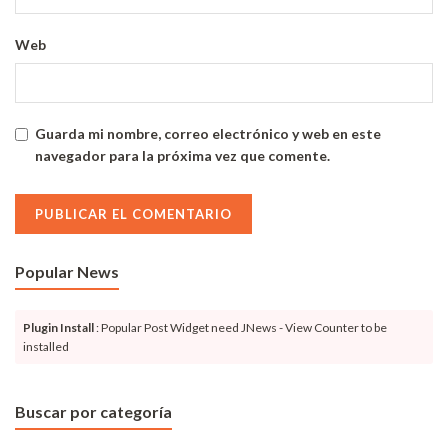
Web
Guarda mi nombre, correo electrónico y web en este
navegador para la próxima vez que comente.
Popular News
Plugin Install
: Popular Post Widget need JNews - View Counter to be
installed
Buscar por categoría