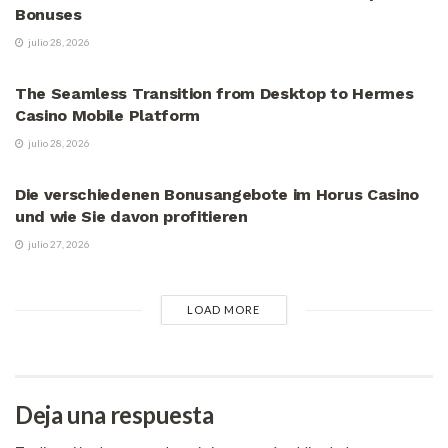
Bonuses
julio 28, 2026
VÍDEOS
The Seamless Transition from Desktop to Hermes
Casino Mobile Platform
julio 28, 2026
VÍDEOS
Die verschiedenen Bonusangebote im Horus Casino
und wie Sie davon profitieren
julio 27, 2026
LOAD MORE
Deja una respuesta