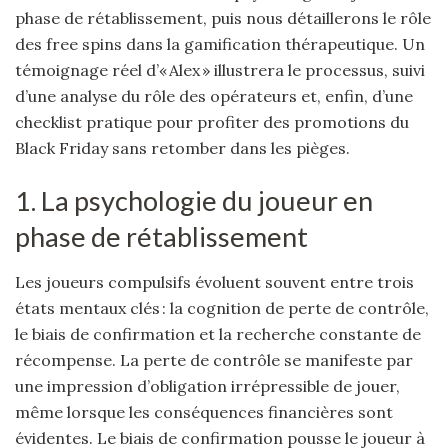
phase de rétablissement, puis nous détaillerons le rôle
des free spins dans la gamification thérapeutique. Un
témoignage réel d’« Alex » illustrera le processus, suivi
d’une analyse du rôle des opérateurs et, enfin, d’une
checklist pratique pour profiter des promotions du
Black Friday sans retomber dans les pièges.
1. La psychologie du joueur en
phase de rétablissement
Les joueurs compulsifs évoluent souvent entre trois
états mentaux clés : la cognition de perte de contrôle,
le biais de confirmation et la recherche constante de
récompense. La perte de contrôle se manifeste par
une impression d’obligation irrépressible de jouer,
même lorsque les conséquences financières sont
évidentes. Le biais de confirmation pousse le joueur à