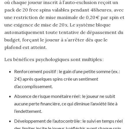
où chaque joueur inscrit à l’auto‑exclusion reçoit un
pack de 20 free spins valables pendant 48 heures, avec
une restriction de mise maximale de 0,20 € par spin et
une exigence de mise de 20 x. Le système bloque
automatiquement toute tentative de dépassement du
budget, forçant le joueur à s’arrêter dès que le
plafond est atteint.
Les bénéfices psychologiques sont multiples :
Renforcement positif : le gain d’une petite somme (ex. :
2 €) après quelques spins crée un sentiment
d’accomplissement.
Absence de risque monétaire réel : le joueur ne subit
aucune perte financière, ce qui diminue l’anxiété liée à
l’endettement.
Développement de l’autocontrôle : le suivi en temps réel
des limites incite le joueur à réfléchir avant chaque spin.