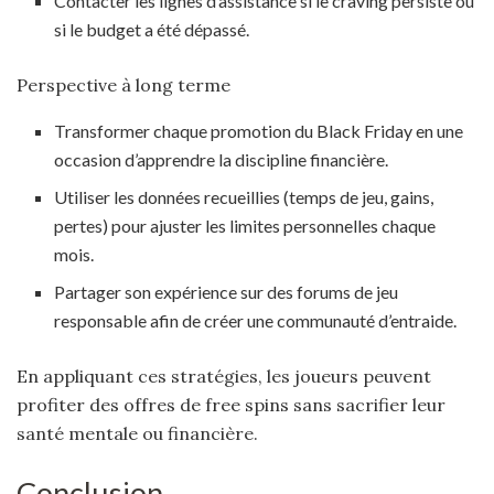
Contacter les lignes d’assistance si le craving persiste ou
si le budget a été dépassé.
Perspective à long terme
Transformer chaque promotion du Black Friday en une
occasion d’apprendre la discipline financière.
Utiliser les données recueillies (temps de jeu, gains,
pertes) pour ajuster les limites personnelles chaque
mois.
Partager son expérience sur des forums de jeu
responsable afin de créer une communauté d’entraide.
En appliquant ces stratégies, les joueurs peuvent
profiter des offres de free spins sans sacrifier leur
santé mentale ou financière.
Conclusion