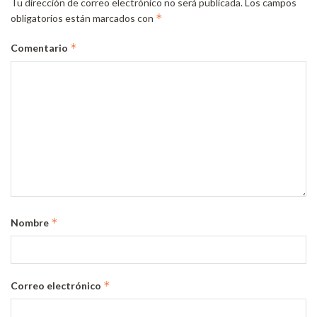
Tu dirección de correo electrónico no será publicada.
Los campos
*
obligatorios están marcados con
*
Comentario
*
Nombre
*
Correo electrónico