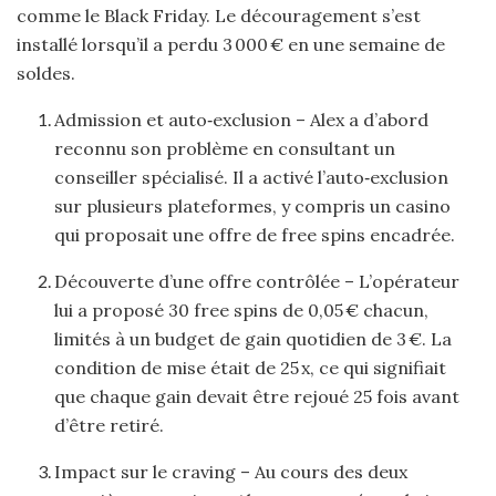
comme le Black Friday. Le découragement s’est
installé lorsqu’il a perdu 3 000 € en une semaine de
soldes.
Admission et auto‑exclusion – Alex a d’abord
reconnu son problème en consultant un
conseiller spécialisé. Il a activé l’auto‑exclusion
sur plusieurs plateformes, y compris un casino
qui proposait une offre de free spins encadrée.
Découverte d’une offre contrôlée – L’opérateur
lui a proposé 30 free spins de 0,05 € chacun,
limités à un budget de gain quotidien de 3 €. La
condition de mise était de 25 x, ce qui signifiait
que chaque gain devait être rejoué 25 fois avant
d’être retiré.
Impact sur le craving – Au cours des deux