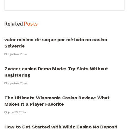
Related
Posts
VÍDEOS
valor mínimo de saque por método no casino
Solverde
agosto 6, 2026
VÍDEOS
Zoccer casino Demo Mode: Try Slots Without
Registering
agosto 6, 2026
VÍDEOS
The Ultimate Winomania Casino Review: What
Makes It a Player Favorite
julio 28, 2026
VÍDEOS
How to Get Started with Wildz Casino No Deposit