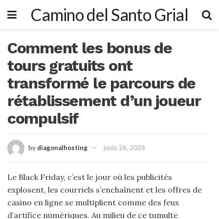
Camino del Santo Grial
Comment les bonus de
tours gratuits ont
transformé le parcours de
rétablissement d’un joueur
compulsif
by
diagonalhosting
junio 26, 2026
Le Black Friday, c’est le jour où les publicités
explosent, les courriels s’enchaînent et les offres de
casino en ligne se multiplient comme des feux
d’artifice numériques. Au milieu de ce tumulte