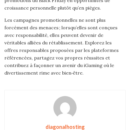
promotions du Black Friday en opportunités de
croissance personnelle plutôt qu’en pièges.
Les campagnes promotionnelles ne sont plus
forcément des menaces ; lorsqu’elles sont conçues
avec responsabilité, elles peuvent devenir de
véritables alliées du rétablissement. Explorez les
offres responsables proposées par les plateformes
référencées, partagez vos propres réussites et
contribuez à façonner un avenir du iGaming où le
divertissement rime avec bien‑être.
diagonalhosting