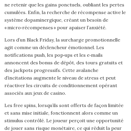
ne retenir que les gains ponctuels, oubliant les pertes
cumulées. Enfin, la recherche de récompense active le
système dopaminergique, créant un besoin de
« micro‑récompenses » pour apaiser l’anxiété.
Lors d’un Black Friday, la surcharge promotionnelle
agit comme un déclencheur émotionnel. Les
notifications push, les pop‑ups et les e‑mails
annoncent des bonus de dépôt, des tours gratuits et
des jackpots progressifs. Cette avalanche
d’incitations augmente le niveau de stress et peut
réactiver les circuits de conditionnement opérant
associés aux jeux de casino.
Les free spins, lorsqu’ils sont offerts de façon limitée
et sans mise initiale, fonctionnent alors comme un
stimulus contrôlé. Le joueur perçoit une opportunité
de jouer sans risque monétaire, ce qui réduit la peur