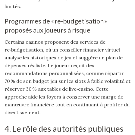
limités.
Programmes de « re‑budgetisation »
proposés aux joueurs à risque
Certains casinos proposent des services de
re‑budgetisation, où un conseiller financier virtuel
analyse les historiques de jeu et suggère un plan de
dépenses réaliste. Le joueur reçoit des
recommandations personnalisées, comme répartir
70 % de son budget jeu sur les slots à faible volatilité et
réserver 30 % aux tables de live‑casino. Cette
approche aide les foyers à conserver une marge de
manœuvre financière tout en continuant à profiter du
divertissement.
4. Le rôle des autorités publiques