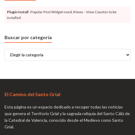
Plugin Install
: Popular Post Widget need JNews - View Counter to be
installed
Buscar por categoría
Buscar
por
categoría
El Camino del Santo Grial
Esta página es un espacio dedicado a recoger todas las noticias
que genera el Territorio Grial y la sagrada reliquia del Santo Cáliz de
la Catedral de Valencia, conocido desde el Medievo como Santo
Grial.