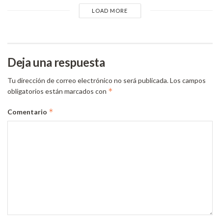
LOAD MORE
Deja una respuesta
Tu dirección de correo electrónico no será publicada.
Los campos
*
obligatorios están marcados con
*
Comentario