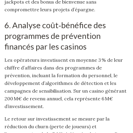
jackpots et des bonus de bienvenue sans
compromettre leurs projets d’épargne.
6. Analyse coût‑bénéfice des
programmes de prévention
financés par les casinos
Les opérateurs investissent en moyenne 3 % de leur
chiffre d’affaires dans des programmes de
prévention, incluant la formation du personnel, le
développement d’algorithmes de détection et les
campagnes de sensibilisation. Sur un casino générant
200 M€ de revenu annuel, cela représente 6 M€
d’investissement.
Le retour sur investissement se mesure par la
réduction du churn (perte de joueurs) et