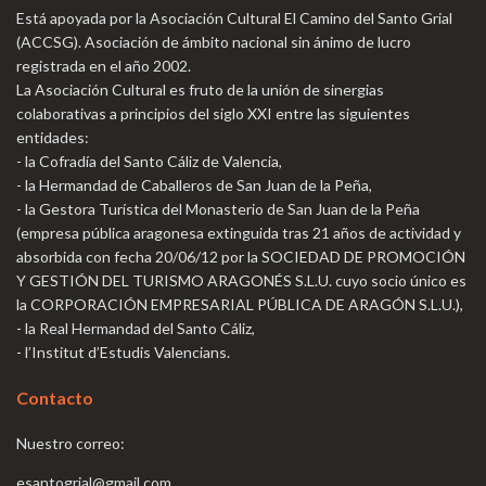
Está apoyada por la Asociación Cultural El Camino del Santo Grial
(ACCSG). Asociación de ámbito nacional sin ánimo de lucro
registrada en el año 2002.
La Asociación Cultural es fruto de la unión de sinergias
colaborativas a principios del siglo XXI entre las siguientes
entidades:
- la Cofradía del Santo Cáliz de Valencia,
- la Hermandad de Caballeros de San Juan de la Peña,
- la Gestora Turística del Monasterio de San Juan de la Peña
(empresa pública aragonesa extinguida tras 21 años de actividad y
absorbida con fecha 20/06/12 por la SOCIEDAD DE PROMOCIÓN
Y GESTIÓN DEL TURISMO ARAGONÉS S.L.U. cuyo socio único es
la CORPORACIÓN EMPRESARIAL PÚBLICA DE ARAGÓN S.L.U.),
- la Real Hermandad del Santo Cáliz,
- l’Institut d’Estudis Valencians.
Contacto
Nuestro correo:
esantogrial@gmail.com