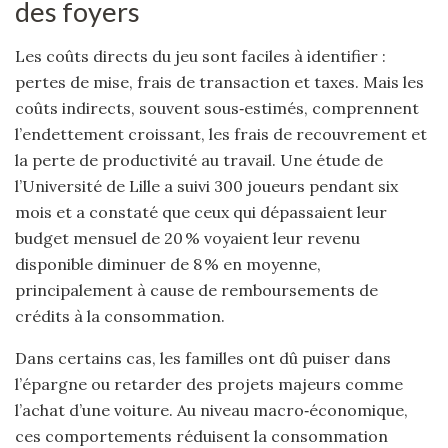
des foyers
Les coûts directs du jeu sont faciles à identifier :
pertes de mise, frais de transaction et taxes. Mais les
coûts indirects, souvent sous‑estimés, comprennent
l’endettement croissant, les frais de recouvrement et
la perte de productivité au travail. Une étude de
l’Université de Lille a suivi 300 joueurs pendant six
mois et a constaté que ceux qui dépassaient leur
budget mensuel de 20 % voyaient leur revenu
disponible diminuer de 8 % en moyenne,
principalement à cause de remboursements de
crédits à la consommation.
Dans certains cas, les familles ont dû puiser dans
l’épargne ou retarder des projets majeurs comme
l’achat d’une voiture. Au niveau macro‑économique,
ces comportements réduisent la consommation