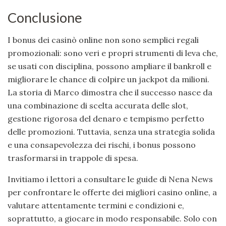
Conclusione
I bonus dei casinò online non sono semplici regali
promozionali: sono veri e propri strumenti di leva che,
se usati con disciplina, possono ampliare il bankroll e
migliorare le chance di colpire un jackpot da milioni.
La storia di Marco dimostra che il successo nasce da
una combinazione di scelta accurata delle slot,
gestione rigorosa del denaro e tempismo perfetto
delle promozioni. Tuttavia, senza una strategia solida
e una consapevolezza dei rischi, i bonus possono
trasformarsi in trappole di spesa.
Invitiamo i lettori a consultare le guide di Nena News
per confrontare le offerte dei migliori casino online, a
valutare attentamente termini e condizioni e,
soprattutto, a giocare in modo responsabile. Solo con