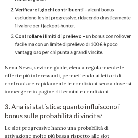
Verificare i giochi contribuenti
– alcuni bonus
escludono le slot progressive, riducendo drasticamente
il valore per i jackpot‑hunter.
Controllare i limiti di prelievo
– un bonus con rollover
facile ma con un limite di prelievo di 100 € è poco
vantaggioso per chi punta a grandi vincite.
Nena News, sezione guide, elenca regolarmente le
offerte più interessanti, permettendo ai lettori di
confrontare rapidamente le condizioni senza doversi
immergere in pagine di termini e condizioni.
3. Analisi statistica: quanto influiscono i
bonus sulle probabilità di vincita?
Le slot progressive hanno una probabilità di
attivazione molto più bassa rispetto alle slot