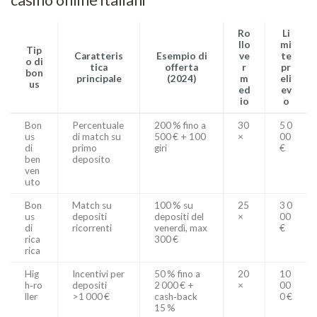
Ro
Li
llo
mi
Tip
Caratteris
Esempio di
ve
te
o di
tica
offerta
r
pr
bon
principale
(2024)
m
eli
us
ed
ev
io
o
Bon
Percentuale
200 % fino a
30
5 0
us
di match su
500 € + 100
×
00
di
primo
giri
€
ben
deposito
ven
uto
Bon
Match su
100 % su
25
3 0
us
depositi
depositi del
×
00
di
ricorrenti
venerdì, max
€
rica
300 €
rica
Hig
Incentivi per
50 % fino a
20
10
h‑ro
depositi
2 000 € +
×
00
ller
>1 000 €
cash‑back
0 €
15 %