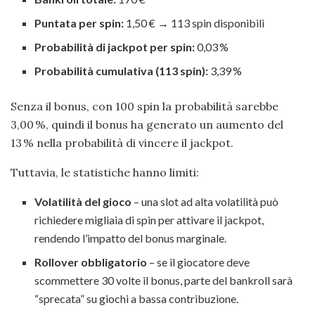
Puntata per spin:
1,50 € → 113 spin disponibili
Probabilità di jackpot per spin:
0,03 %
Probabilità cumulativa (113 spin):
3,39 %
Senza il bonus, con 100 spin la probabilità sarebbe
3,00 %, quindi il bonus ha generato un aumento del
13 % nella probabilità di vincere il jackpot.
Tuttavia, le statistiche hanno limiti:
Volatilità del gioco
– una slot ad alta volatilità può
richiedere migliaia di spin per attivare il jackpot,
rendendo l’impatto del bonus marginale.
Rollover obbligatorio
– se il giocatore deve
scommettere 30 volte il bonus, parte del bankroll sarà
“sprecata” su giochi a bassa contribuzione.