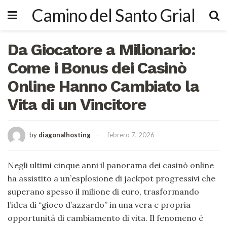
Camino del Santo Grial
Da Giocatore a Milionario:
Come i Bonus dei Casinò
Online Hanno Cambiato la
Vita di un Vincitore
by
diagonalhosting
febrero 7, 2026
Negli ultimi cinque anni il panorama dei casinò online
ha assistito a un’esplosione di jackpot progressivi che
superano spesso il milione di euro, trasformando
l’idea di “gioco d’azzardo” in una vera e propria
opportunità di cambiamento di vita. Il fenomeno è