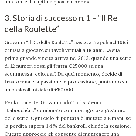
una fonte di capitale quasi autonoma.
3. Storia di successo n. 1 – “Il Re
della Roulette”
Giovanni “Il Re della Roulette” nasce a Napoli nel 1985
e inizia a giocare su tavoli virtuali a 18 anni. La sua
prima grande vincita arriva nel 2012, quando una serie
di 12 numeri rossi gli frutta €25 000 su una
scommessa “colonna”. Da quel momento, decide di
trasformare la passione in professione, puntando su
un bankroll iniziale di €50 000.
Per la roulette, Giovanni adotta il sistema
“Labouchère” combinato con una rigorosa gestione
delle serie. Ogni ciclo di puntata è limitato a 8 mani; se
la perdita supera il 4 % del bankroll, chiude la sessione.
Questo approccio gli consente di mantenere una