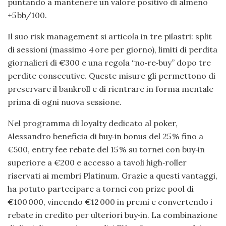
puntando a mantenere un valore positivo di almeno
+5 bb/100.
Il suo risk management si articola in tre pilastri: split
di sessioni (massimo 4 ore per giorno), limiti di perdita
giornalieri di €300 e una regola “no‑re‑buy” dopo tre
perdite consecutive. Queste misure gli permettono di
preservare il bankroll e di rientrare in forma mentale
prima di ogni nuova sessione.
Nel programma di loyalty dedicato al poker,
Alessandro beneficia di buy‑in bonus del 25 % fino a
€500, entry fee rebate del 15 % su tornei con buy‑in
superiore a €200 e accesso a tavoli high‑roller
riservati ai membri Platinum. Grazie a questi vantaggi,
ha potuto partecipare a tornei con prize pool di
€100 000, vincendo €12 000 in premi e convertendo i
rebate in credito per ulteriori buy‑in. La combinazione