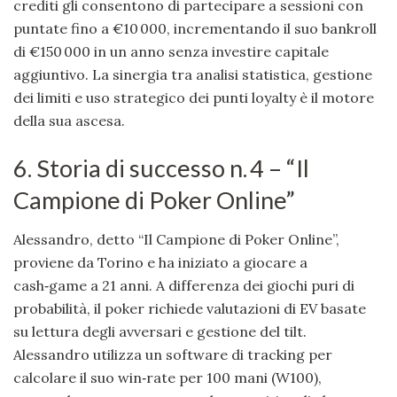
crediti gli consentono di partecipare a sessioni con
puntate fino a €10 000, incrementando il suo bankroll
di €150 000 in un anno senza investire capitale
aggiuntivo. La sinergia tra analisi statistica, gestione
dei limiti e uso strategico dei punti loyalty è il motore
della sua ascesa.
6. Storia di successo n. 4 – “Il
Campione di Poker Online”
Alessandro, detto “Il Campione di Poker Online”,
proviene da Torino e ha iniziato a giocare a
cash‑game a 21 anni. A differenza dei giochi puri di
probabilità, il poker richiede valutazioni di EV basate
su lettura degli avversari e gestione del tilt.
Alessandro utilizza un software di tracking per
calcolare il suo win‑rate per 100 mani (W100),