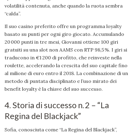
volatilità contenuta, anche quando la ruota sembra
“calda”.
Il suo casino preferito offre un programma loyalty
basato su punti per ogni giro giocato. Accumulando
20 000 punti in tre mesi, Giovanni ottiene 100 giri
gratuiti su una slot non AAMS con RTP 98,5 %. I giri si
traducono in €1 200 di profitto, che reinveste nella
roulette, accelerando la crescita del suo capitale fino
al milione di euro entro il 2018. La combinazione di un
metodo di puntata disciplinato e l’uso mirato dei
benefit loyalty è la chiave del suo successo.
4. Storia di successo n. 2 – “La
Regina del Blackjack”
Sofia, conosciuta come “La Regina del Blackjack”,