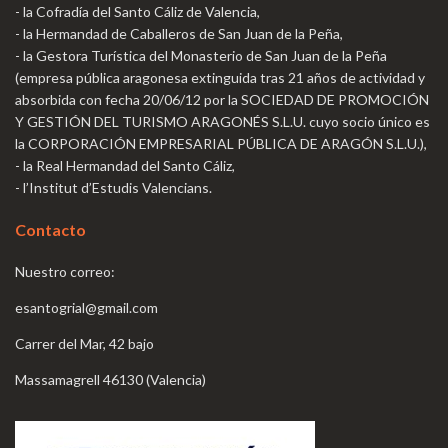
- la Cofradía del Santo Cáliz de Valencia,
- la Hermandad de Caballeros de San Juan de la Peña,
- la Gestora Turística del Monasterio de San Juan de la Peña
(empresa pública aragonesa extinguida tras 21 años de actividad y
absorbida con fecha 20/06/12 por la SOCIEDAD DE PROMOCIÓN
Y GESTIÓN DEL TURISMO ARAGONÉS S.L.U. cuyo socio único es
la CORPORACIÓN EMPRESARIAL PÚBLICA DE ARAGÓN S.L.U.),
- la Real Hermandad del Santo Cáliz,
- l’Institut d’Estudis Valencians.
Contacto
Nuestro correo:
esantogrial@gmail.com
Carrer del Mar, 42 bajo
Massamagrell 46130 (Valencia)