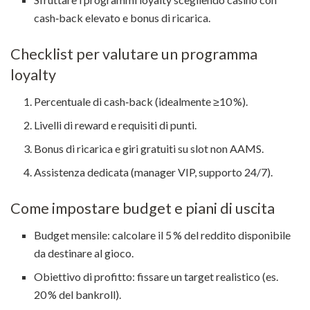
cash‑back elevato e bonus di ricarica.
Checklist per valutare un programma
loyalty
Percentuale di cash‑back (idealmente ≥10 %).
Livelli di reward e requisiti di punti.
Bonus di ricarica e giri gratuiti su slot non AAMS.
Assistenza dedicata (manager VIP, supporto 24/7).
Come impostare budget e piani di uscita
Budget mensile: calcolare il 5 % del reddito disponibile
da destinare al gioco.
Obiettivo di profitto: fissare un target realistico (es.
20 % del bankroll).