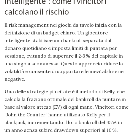
intelligente”: come i vincitori
calcolano il rischio
Il risk management nei giochi da tavolo inizia con la
definizione di un budget chiaro. Un giocatore
intelligente stabilisce una bankroll separata dal
denaro quotidiano e imposta limiti di puntata per
sessione, evitando di superare il 2‑3 % del capitale in
una singola scommessa. Questo approccio riduce la
volatilità e consente di sopportare le inevitabili serie
negative.
Una delle strategie più citate è il metodo di Kelly, che
calcola la frazione ottimale del bankroll da puntare in
base al valore atteso (EV) di ogni mano. Vincitori come
“John the Counter” hanno utilizzato Kelly per il
blackjack, incrementando il loro bankroll del 45 % in
un anno senza subire drawdown superiori al 10 %.