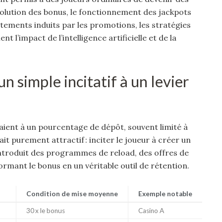
évolution des bonus, le fonctionnement des jackpots
rtements induits par les promotions, les stratégies
 l’impact de l’intelligence artificielle et de la
un simple incitatif à un levier
ient à un pourcentage de dépôt, souvent limité à
ait purement attractif : inciter le joueur à créer un
introduit des programmes de reload, des offres de
ormant le bonus en un véritable outil de rétention.
Condition de mise moyenne
Exemple notable
30 x le bonus
Casino A