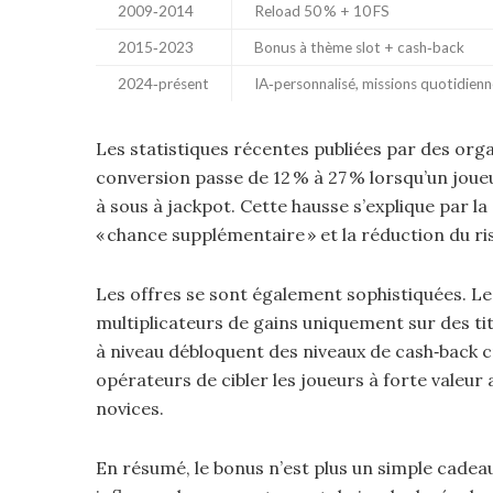
2009‑2014
Reload 50 % + 10 FS
2015‑2023
Bonus à thème slot + cash‑back
2024‑présent
IA‑personnalisé, missions quotidienn
Les statistiques récentes publiées par des org
conversion passe de 12 % à 27 % lorsqu’un joue
à sous à jackpot. Cette hausse s’explique par l
« chance supplémentaire » et la réduction du ri
Les offres se sont également sophistiquées. Le
multiplicateurs de gains uniquement sur des ti
à niveau débloquent des niveaux de cash‑back 
opérateurs de cibler les joueurs à forte valeu
novices.
En résumé, le bonus n’est plus un simple cadeau 