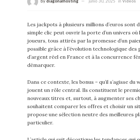
by
diagonalhosting
junio 30, 2025
in
Vídeos
Les jackpots à plusieurs millions d’euros sont
simple clic peut ouvrir la porte d’un univers où
joueurs, tous attirés par la promesse d’un pa
possible grâce à l’évolution technologique des p
d’argent réel en France et à la concurrence fé
démarquer.
Dans ce contexte, les bonus – qu’il s’agisse du
jouent un rôle central. Ils constituent le premie
nouveaux titres et, surtout, à augmenter ses c
souhaitent comparer les offres et choisir un sit
propose une sélection neutre des meilleures p
particulier.
L’article qui suit décortique les tendances qui