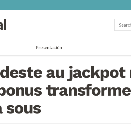
al
Presentación
deste au jackpot m
onus transformen
à sous