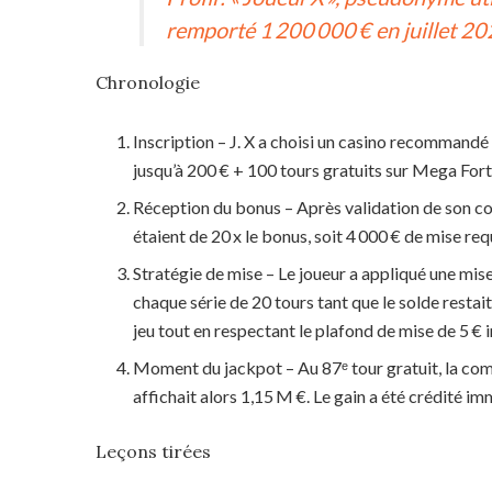
remporté 1 200 000 € en juillet 20
Chronologie
Inscription – J. X a choisi un casino recommand
jusqu’à 200 € + 100 tours gratuits sur Mega For
Réception du bonus – Après validation de son com
étaient de 20 x le bonus, soit 4 000 € de mise req
Stratégie de mise – Le joueur a appliqué une mi
chaque série de 20 tours tant que le solde restai
jeu tout en respectant le plafond de mise de 5 € 
Moment du jackpot – Au 87ᵉ tour gratuit, la comb
affichait alors 1,15 M €. Le gain a été crédité im
Leçons tirées