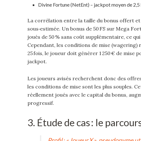
Divine Fortune (NetEnt) – jackpot moyen de 2,5 M
La corrélation entre la taille du bonus offert e
sous‑estimée. Un bonus de 50 FS sur Mega For
joués de 50 % sans coût supplémentaire, ce qui 
Cependant, les conditions de mise (wagering) ré
25 fois, le joueur doit générer 1 250 € de mise po
jackpot.
Les joueurs avisés recherchent donc des offres 
les conditions de mise sont les plus souples. 
réellement joués avec le capital du bonus, augm
progressif.
3. Étude de cas : le parcou
Profil : « Joueur X », pseudonyme ut