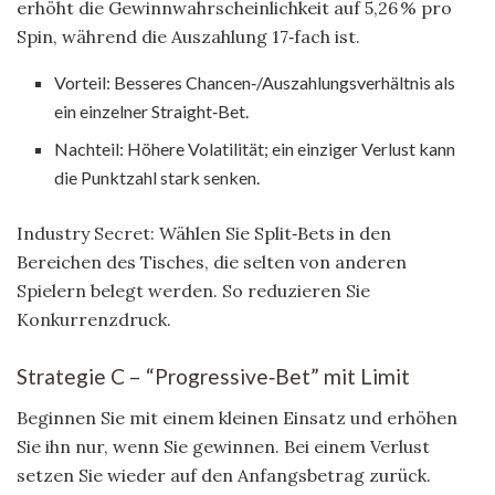
erhöht die Gewinnwahrscheinlichkeit auf 5,26 % pro
Spin, während die Auszahlung 17‑fach ist.
Vorteil: Besseres Chancen‑/Auszahlungsverhältnis als
ein einzelner Straight‑Bet.
Nachteil: Höhere Volatilität; ein einziger Verlust kann
die Punktzahl stark senken.
Industry Secret: Wählen Sie Split‑Bets in den
Bereichen des Tisches, die selten von anderen
Spielern belegt werden. So reduzieren Sie
Konkurrenzdruck.
Strategie C – “Progressive‑Bet” mit Limit
Beginnen Sie mit einem kleinen Einsatz und erhöhen
Sie ihn nur, wenn Sie gewinnen. Bei einem Verlust
setzen Sie wieder auf den Anfangsbetrag zurück.