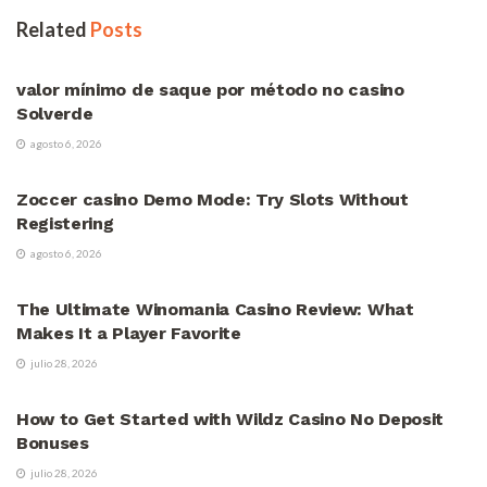
Related
Posts
VÍDEOS
valor mínimo de saque por método no casino
Solverde
agosto 6, 2026
VÍDEOS
Zoccer casino Demo Mode: Try Slots Without
Registering
agosto 6, 2026
VÍDEOS
The Ultimate Winomania Casino Review: What
Makes It a Player Favorite
julio 28, 2026
VÍDEOS
How to Get Started with Wildz Casino No Deposit
Bonuses
julio 28, 2026
VÍDEOS