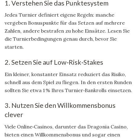
1. Verstehen Sie das Punktesystem
Jedes Turnier definiert eigene Regeln: manche
vergeben Bonuspunkte für das Setzen auf mehrere
Zahlen, andere bestrafen zu hohe Einsätze. Lesen Sie
die Turnierbedingungen genau durch, bevor Sie
starten.
2. Setzen Sie auf Low‑Risk‑Stakes
Ein kleiner, konstanter Einsatz reduziert das Risiko,
schnell aus dem Spiel zu fliegen. In den ersten Runden
sollten Sie etwa 1 % Ihres Turnier‑Bankrolls einsetzen.
3. Nutzen Sie den Willkommensbonus
clever
Viele Online‑Casinos, darunter das Dragonia Casino,
bieten einen Willkommensbonus und sogar einen