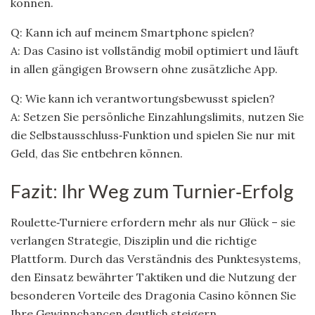
können.
Q: Kann ich auf meinem Smartphone spielen?
A: Das Casino ist vollständig mobil optimiert und läuft
in allen gängigen Browsern ohne zusätzliche App.
Q: Wie kann ich verantwortungsbewusst spielen?
A: Setzen Sie persönliche Einzahlungslimits, nutzen Sie
die Selbstausschluss‑Funktion und spielen Sie nur mit
Geld, das Sie entbehren können.
Fazit: Ihr Weg zum Turnier‑Erfolg
Roulette‑Turniere erfordern mehr als nur Glück – sie
verlangen Strategie, Disziplin und die richtige
Plattform. Durch das Verständnis des Punktesystems,
den Einsatz bewährter Taktiken und die Nutzung der
besonderen Vorteile des Dragonia Casino können Sie
Ihre Gewinnchancen deutlich steigern.