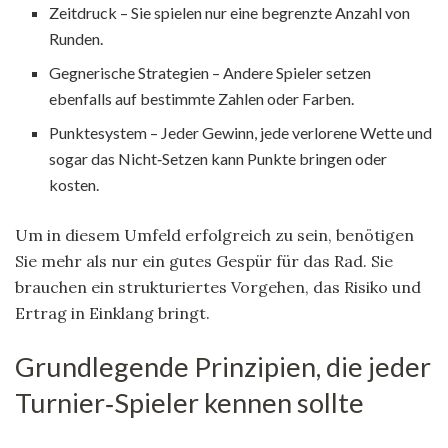
Zeitdruck – Sie spielen nur eine begrenzte Anzahl von
Runden.
Gegnerische Strategien – Andere Spieler setzen
ebenfalls auf bestimmte Zahlen oder Farben.
Punktesystem – Jeder Gewinn, jede verlorene Wette und
sogar das Nicht‑Setzen kann Punkte bringen oder
kosten.
Um in diesem Umfeld erfolgreich zu sein, benötigen
Sie mehr als nur ein gutes Gespür für das Rad. Sie
brauchen ein strukturiertes Vorgehen, das Risiko und
Ertrag in Einklang bringt.
Grundlegende Prinzipien, die jeder
Turnier‑Spieler kennen sollte