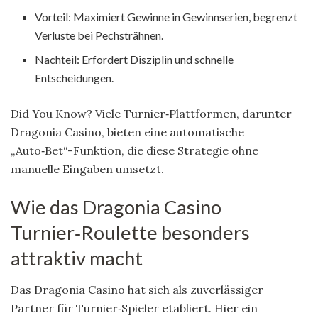
Vorteil: Maximiert Gewinne in Gewinnserien, begrenzt
Verluste bei Pechsträhnen.
Nachteil: Erfordert Disziplin und schnelle
Entscheidungen.
Did You Know? Viele Turnier‑Plattformen, darunter
Dragonia Casino, bieten eine automatische
„Auto‑Bet“-Funktion, die diese Strategie ohne
manuelle Eingaben umsetzt.
Wie das Dragonia Casino
Turnier‑Roulette besonders
attraktiv macht
Das Dragonia Casino hat sich als zuverlässiger
Partner für Turnier‑Spieler etabliert. Hier ein