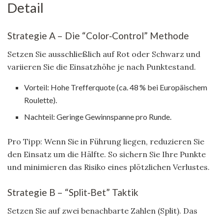
Detail
Strategie A – Die “Color‑Control” Methode
Setzen Sie ausschließlich auf Rot oder Schwarz und
variieren Sie die Einsatzhöhe je nach Punktestand.
Vorteil: Hohe Trefferquote (ca. 48 % bei Europäischem
Roulette).
Nachteil: Geringe Gewinnspanne pro Runde.
Pro Tipp: Wenn Sie in Führung liegen, reduzieren Sie
den Einsatz um die Hälfte. So sichern Sie Ihre Punkte
und minimieren das Risiko eines plötzlichen Verlustes.
Strategie B – “Split‑Bet” Taktik
Setzen Sie auf zwei benachbarte Zahlen (Split). Das