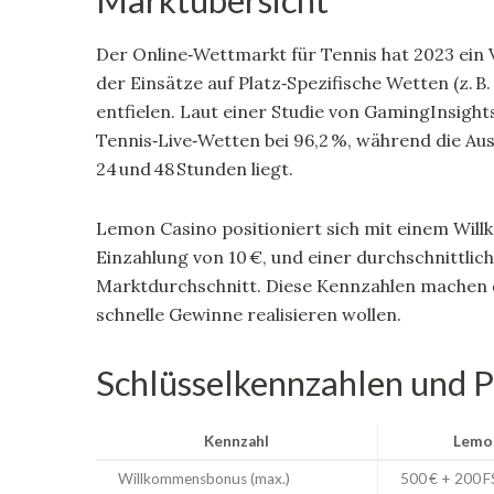
Der Online‑Wettmarkt für Tennis hat 2023 ein 
der Einsätze auf Platz‑Spezifische Wetten (z. B
entfielen. Laut einer Studie von GamingInsights
Tennis‑Live‑Wetten bei 96,2 %, während die Au
24 und 48 Stunden liegt.
Lemon Casino positioniert sich mit einem Wil
Einzahlung von 10 €, und einer durchschnittlic
Marktdurchschnitt. Diese Kennzahlen machen da
schnelle Gewinne realisieren wollen.
Schlüsselkennzahlen und 
Kennzahl
Lemo
Willkommensbonus (max.)
500 € + 200 F