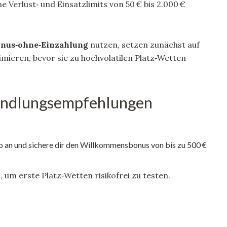
 Verlust‑ und Einsatzlimits von 50 € bis 2.000 €
nus‑ohne‑Einzahlung
nutzen, setzen zunächst auf
nimieren, bevor sie zu hochvolatilen Platz‑Wetten
Handlungsempfehlungen
o an und sichere dir den Willkommensbonus von bis zu 500 €
 um erste Platz‑Wetten risikofrei zu testen.