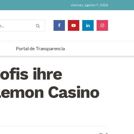
viernes, agosto 7, 2026
Portal de Transparencia
fis ihre
 Lemon Casino