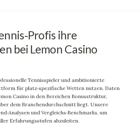
nnis‑Profis ihre
ten bei Lemon Casino
fessionelle Tennisspieler und ambitionierte
tform für platz‑spezifische Wetten nutzen. Daten
emon Casino in den Bereichen Bonusstruktur,
 über dem Branchendurchschnitt liegt. Unsere
nd‑Analysen und Vergleichs‑Benchmarks, um
ler Erfahrungsstufen abzuleiten.