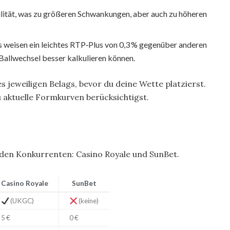
tilität, was zu größeren Schwankungen, aber auch zu höheren
 weisen ein leichtes RTP‑Plus von 0,3 % gegenüber anderen
 Ballwechsel besser kalkulieren können.
s jeweiligen Belags, bevor du deine Wette platzierst.
 aktuelle Formkurven berücksichtigst.
den Konkurrenten: Casino Royale und SunBet.
Casino Royale
SunBet
(UKGC)
(keine)
5 €
0 €