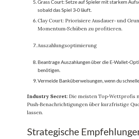
Grass Court: Setze auf Spieler mit starkem Au
sobald das Spiel 3‑0 läuft.
Clay Court: Priorisiere Ausdauer‑ und Gru
Momentum‑Schüben zu profitieren.
Auszahlungsoptimierung
Beantrage Auszahlungen über die E‑Wallet‑Optione
benötigen.
Vermeide Banküberweisungen, wenn du schnelle 
Industry Secret:
Die meisten Top‑Wettprofis 
Push‑Benachrichtigungen über kurzfristige Quo
lassen.
Strategische Empfehlungen