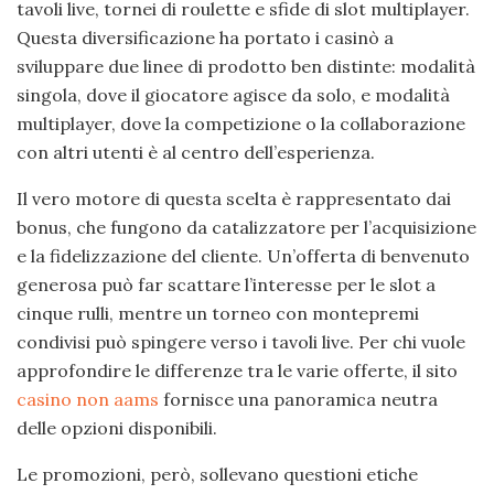
tavoli live, tornei di roulette e sfide di slot multiplayer.
Questa diversificazione ha portato i casinò a
sviluppare due linee di prodotto ben distinte: modalità
singola, dove il giocatore agisce da solo, e modalità
multiplayer, dove la competizione o la collaborazione
con altri utenti è al centro dell’esperienza.
Il vero motore di questa scelta è rappresentato dai
bonus, che fungono da catalizzatore per l’acquisizione
e la fidelizzazione del cliente. Un’offerta di benvenuto
generosa può far scattare l’interesse per le slot a
cinque rulli, mentre un torneo con montepremi
condivisi può spingere verso i tavoli live. Per chi vuole
approfondire le differenze tra le varie offerte, il sito
casino non aams
fornisce una panoramica neutra
delle opzioni disponibili.
Le promozioni, però, sollevano questioni etiche