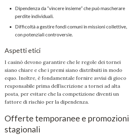
Dipendenza da “vincere insieme” che può mascherare
perdite individuali.
Difficoltà a gestire fondi comuni in missioni collettive,
con potenziali controversie.
Aspetti etici
I casinò devono garantire che le regole dei tornei
siano chiare e che i premi siano distribuiti in modo
equo. Inoltre, è fondamentale fornire avvisi di gioco
responsabile prima dell’iscrizione a tornei ad alta
posta, per evitare che la competizione diventi un
fattore di rischio per la dipendenza.
Offerte temporanee e promozioni
stagionali