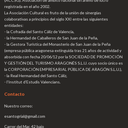
(ACCSG). Asociación de ámbito nacional sin ánimo de lucro
registrada en el año 2002.
La Asociación Cultural es fruto de la unión de sinergias
colaborativas a principios del siglo XXI entre las siguientes
entidades:
- la Cofradía del Santo Cáliz de Valencia,
- la Hermandad de Caballeros de San Juan de la Peña,
- la Gestora Turística del Monasterio de San Juan de la Peña
(empresa pública aragonesa extinguida tras 21 años de actividad y
absorbida con fecha 20/06/12 por la SOCIEDAD DE PROMOCIÓN
Y GESTIÓN DEL TURISMO ARAGONÉS S.L.U. cuyo socio único es
la CORPORACIÓN EMPRESARIAL PÚBLICA DE ARAGÓN S.L.U.),
- la Real Hermandad del Santo Cáliz,
- l’Institut d’Estudis Valencians.
Contacto
Nuestro correo:
esantogrial@gmail.com
Carrer del Mar, 42 bajo