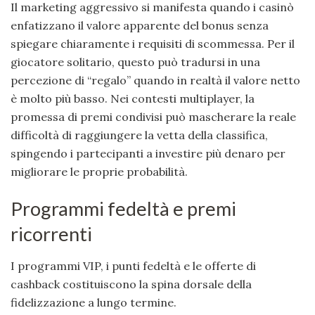
Il marketing aggressivo si manifesta quando i casinò
enfatizzano il valore apparente del bonus senza
spiegare chiaramente i requisiti di scommessa. Per il
giocatore solitario, questo può tradursi in una
percezione di “regalo” quando in realtà il valore netto
è molto più basso. Nei contesti multiplayer, la
promessa di premi condivisi può mascherare la reale
difficoltà di raggiungere la vetta della classifica,
spingendo i partecipanti a investire più denaro per
migliorare le proprie probabilità.
Programmi fedeltà e premi
ricorrenti
I programmi VIP, i punti fedeltà e le offerte di
cashback costituiscono la spina dorsale della
fidelizzazione a lungo termine.