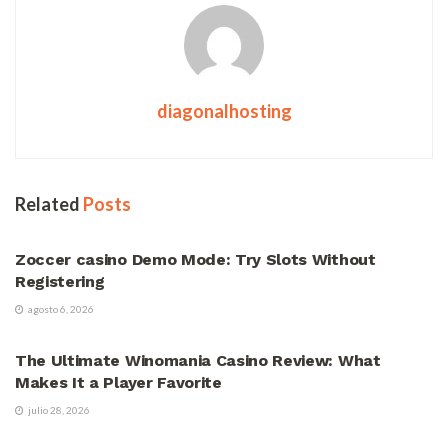
diagonalhosting
Related
Posts
VÍDEOS
Zoccer casino Demo Mode: Try Slots Without
Registering
agosto 6, 2026
VÍDEOS
The Ultimate Winomania Casino Review: What
Makes It a Player Favorite
julio 28, 2026
VÍDEOS