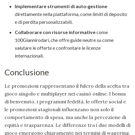
Implementare strumenti di auto‑gestione
direttamente nella piattaforma, come limiti di deposito
e di perdita personalizzabili.
Collaborare con risorse informative
come
100Giannirodari, che offre guide neutre su come
valutare le offerte e confrontare le licenze
internazionali.
Conclusione
Le promozioni rappresentano il fulcro della scelta tra
gioco singolo e multiplayer nei casinò online. I bonus
di benvenuto, i programmi fedeltà, le offerte social e
le promozioni stagionali influenzano non solo il
comportamento di spesa, ma anche la percezione di
equità e trasparenza. Le differenze tra i due modelli di
gioco emergono chiaramente nei termini di wagering,