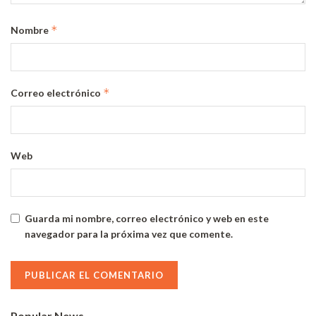
*
Nombre
*
Correo electrónico
Web
Guarda mi nombre, correo electrónico y web en este
navegador para la próxima vez que comente.
Popular News