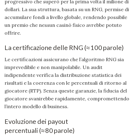
progressivo che superò per la prima volta il milione di
dollari. La sua struttura, basata su un RNG, permise di
accumulare fondi a livello globale, rendendo possibile
un premio che nessun casinò fisico avrebbe potuto
offrire.
La certificazione delle RNG (≈ 100 parole)
Le certificazioni assicurano che l’algoritmo RNG sia
imprevedibile e non manipolabile. Un audit
indipendente verifica la distribuzione statistica dei
risultati e la coerenza con le percentuali di ritorno al
giocatore (RTP). Senza queste garanzie, la fiducia del
giocatore svanirebbe rapidamente, compromettendo
l’intero modello di business.
Evoluzione dei payout
percentuali (≈ 80 parole)