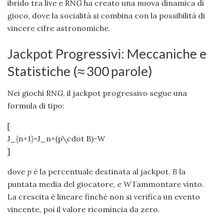
ibrido tra live e RNG ha creato una nuova dinamica di
gioco, dove la socialità si combina con la possibilità di
vincere cifre astronomiche.
Jackpot Progressivi: Meccaniche e
Statistiche (≈ 300 parole)
Nei giochi RNG, il jackpot progressivo segue una
formula di tipo:
[
J_{n+1}=J_n+(p\cdot B)-W
]
dove
p
è la percentuale destinata al jackpot,
B
la
puntata media del giocatore, e
W
l’ammontare vinto.
La crescita è lineare finché non si verifica un evento
vincente, poi il valore ricomincia da zero.