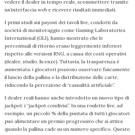
vedere il dealer in tempo reale, scommettere tramite
un’interfaccia web e ricevere risultati immediati.
I primi studi sui payout dei tavoli live, condotti da
società di monitoraggio come Gaming Laboratories
International (GLI), hanno mostrato che le
percentuali di ritorno erano leggermente inferiori
rispetto alle versioni RNG, a causa dei costi operativi
(dealer, studio, licenze). Tuttavia, la trasparenza è
aumentata: i giocatori possono osservare fisicamente
il lancio della pallina o la distribuzione delle carte,
riducendo la percezione di “casualità artificiale”.
I dealer reali hanno anche introdotto un nuovo tipo di
jackpot: i “jackpot condivisi”. In una roulette live, ad
esempio, un piccolo % della puntata di tutti i giocatori
può alimentare un premio progressivo che si attiva
quando la pallina cade su un numero specifico. Questo