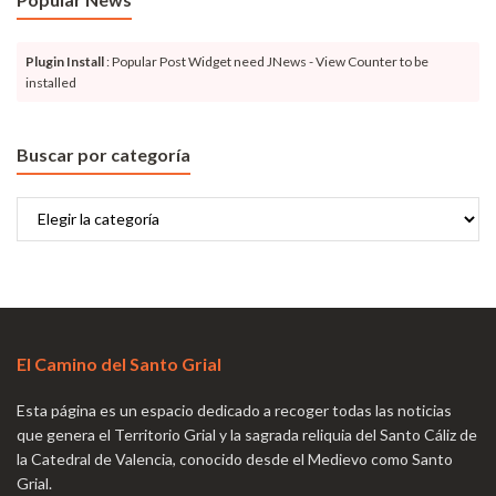
Plugin Install
: Popular Post Widget need JNews - View Counter to be
installed
Buscar por categoría
Buscar
por
categoría
El Camino del Santo Grial
Esta página es un espacio dedicado a recoger todas las noticias
que genera el Territorio Grial y la sagrada reliquia del Santo Cáliz de
la Catedral de Valencia, conocido desde el Medievo como Santo
Grial.