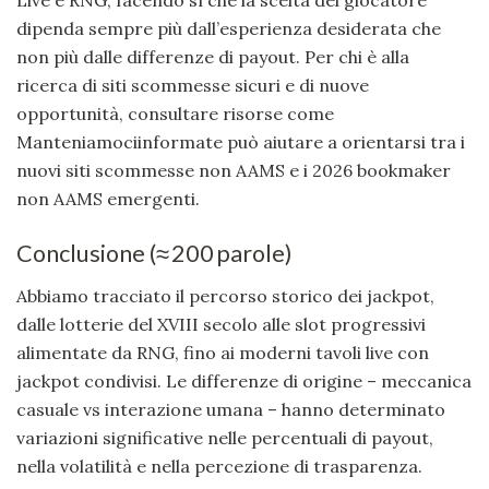
Live e RNG, facendo sì che la scelta del giocatore
dipenda sempre più dall’esperienza desiderata che
non più dalle differenze di payout. Per chi è alla
ricerca di siti scommesse sicuri e di nuove
opportunità, consultare risorse come
Manteniamociinformate può aiutare a orientarsi tra i
nuovi siti scommesse non AAMS e i 2026 bookmaker
non AAMS emergenti.
Conclusione (≈ 200 parole)
Abbiamo tracciato il percorso storico dei jackpot,
dalle lotterie del XVIII secolo alle slot progressivi
alimentate da RNG, fino ai moderni tavoli live con
jackpot condivisi. Le differenze di origine – meccanica
casuale vs interazione umana – hanno determinato
variazioni significative nelle percentuali di payout,
nella volatilità e nella percezione di trasparenza.