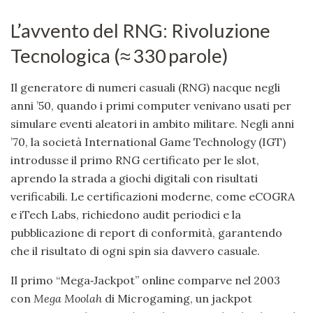
L’avvento del RNG: Rivoluzione
Tecnologica (≈ 330 parole)
Il generatore di numeri casuali (RNG) nacque negli
anni ’50, quando i primi computer venivano usati per
simulare eventi aleatori in ambito militare. Negli anni
’70, la società International Game Technology (IGT)
introdusse il primo RNG certificato per le slot,
aprendo la strada a giochi digitali con risultati
verificabili. Le certificazioni moderne, come eCOGRA
e iTech Labs, richiedono audit periodici e la
pubblicazione di report di conformità, garantendo
che il risultato di ogni spin sia davvero casuale.
Il primo “Mega‑Jackpot” online comparve nel 2003
con
Mega Moolah
di Microgaming, un jackpot