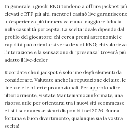
In generale, i giochi RNG tendono a offrire jackpot più
elevati e RTP più alti, mentre i casinò live garantiscono
un’esperienza più immersiva e una maggiore fiducia
nella casualità percepita. La scelta ideale dipende dal
profilo del giocatore: chi cerca premi astronomici e
rapidità può orientarsi verso le slot RNG; chi valorizza
l’interazione e la sensazione di “presenza” troverà più
adatto il live‑dealer.
Ricordate che il jackpot è solo uno degli elementi da
considerare. Valutate anche la reputazione del sito, le
licenze e le offerte promozionali. Per approfondire
ulteriormente, visitate Manteniamociinformate, una
risorsa utile per orientarsi tra i nuovi siti scommesse
e i siti scommesse sicuri disponibili nel 2026. Buona
fortuna e buon divertimento, qualunque sia la vostra
scelta!