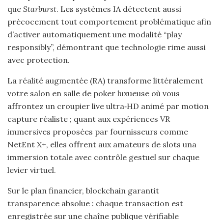
que
Starburst
. Les systèmes IA détectent aussi
précocement tout comportement problématique afin
d’activer automatiquement une modalité “play
responsibly”, démontrant que technologie rime aussi
avec protection.
La réalité augmentée (RA) transforme littéralement
votre salon en salle de poker luxueuse où vous
affrontez un croupier live ultra‑HD animé par motion
capture réaliste ; quant aux expériences VR
immersives proposées par fournisseurs comme
NetEnt X+, elles offrent aux amateurs de slots una
immersion totale avec contrôle gestuel sur chaque
levier virtuel.
Sur le plan financier, blockchain garantit
transparence absolue : chaque transaction est
enregistrée sur une chaîne publique vérifiable