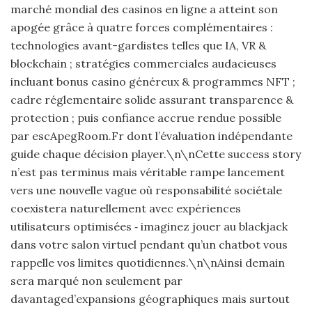
marché mondial des casinos en ligne a atteint son
apogée grâce à quatre forces complémentaires :
technologies avant-gardistes telles que IA, VR &
blockchain ; stratégies commerciales audacieuses
incluant bonus casino généreux & programmes NFT ;
cadre réglementaire solide assurant transparence &
protection ; puis confiance accrue rendue possible
par escApegRoom.Fr dont l’évaluation indépendante
guide chaque décision player.\n\nCette success story
n’est pas terminus mais véritable rampe lancement
vers une nouvelle vague où responsabilité sociétale
coexistera naturellement avec expériences
utilisateurs optimisées ‑ imaginez jouer au blackjack
dans votre salon virtuel pendant qu’un chatbot vous
rappelle vos limites quotidiennes.\n\nAinsi demain
sera marqué non seulement par
davantaged’expansions géographiques mais surtout