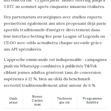
5 BTC
au sommet après cinquante missions réalisées.
Des partenariats stratégiques avec studios esports
permettent également aux sites proposant déjà paris
sportifs traditionnels d’intégrer directement dans
leur interface betting live pour League of Legends ou
CS:GO avec odds actualisées chaque seconde grâce
aux API spécialisées.
L’approche omnicanale est indispensable : campagnes
push via WhatsApp combinées à publicités TikTok
ciblant jeunes adultes génèrent taux de conversion
supérieurs à 12 %, bien au-delà du benchmark
sectoriel traditionnellement situé autour de 6 %.
Bonus
Opér
Technolo
Programme
Casino
ateur
gie clé
fidélité
max