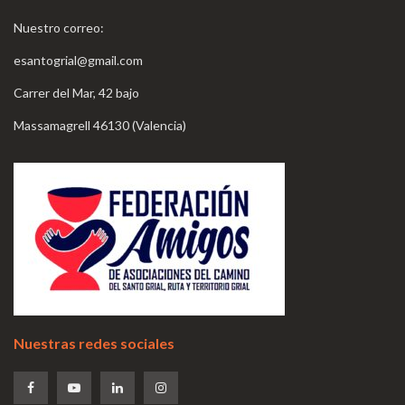
Nuestro correo:
esantogrial@gmail.com
Carrer del Mar, 42 bajo
Massamagrell 46130 (Valencia)
Nuestras redes sociales