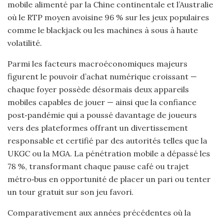
mobile alimenté par la Chine continentale et l’Australie
où le RTP moyen avoisine 96 % sur les jeux populaires
comme le blackjack ou les machines à sous à haute
volatilité.
Parmi les facteurs macroéconomiques majeurs
figurent le pouvoir d’achat numérique croissant —
chaque foyer possède désormais deux appareils
mobiles capables de jouer — ainsi que la confiance
post‑pandémie qui a poussé davantage de joueurs
vers des plateformes offrant un divertissement
responsable et certifié par des autorités telles que la
UKGC ou la MGA. La pénétration mobile a dépassé les
78 %, transformant chaque pause café ou trajet
métro‑bus en opportunité de placer un pari ou tenter
un tour gratuit sur son jeu favori.
Comparativement aux années précédentes où la