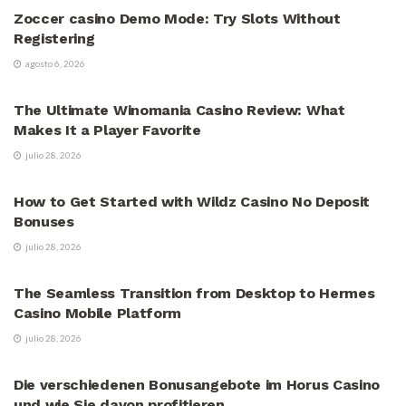
Zoccer casino Demo Mode: Try Slots Without
Registering
agosto 6, 2026
VÍDEOS
The Ultimate Winomania Casino Review: What
Makes It a Player Favorite
julio 28, 2026
VÍDEOS
How to Get Started with Wildz Casino No Deposit
Bonuses
julio 28, 2026
VÍDEOS
The Seamless Transition from Desktop to Hermes
Casino Mobile Platform
julio 28, 2026
VÍDEOS
Die verschiedenen Bonusangebote im Horus Casino
und wie Sie davon profitieren