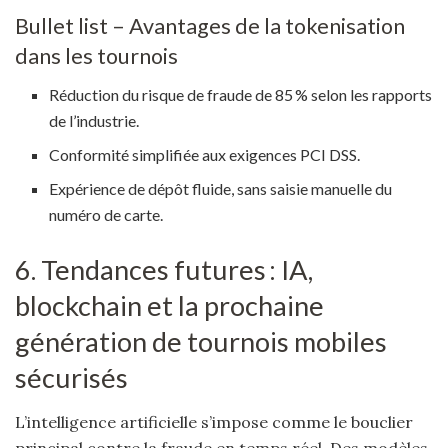
Bullet list – Avantages de la tokenisation
dans les tournois
Réduction du risque de fraude de 85 % selon les rapports
de l’industrie.
Conformité simplifiée aux exigences PCI DSS.
Expérience de dépôt fluide, sans saisie manuelle du
numéro de carte.
6. Tendances futures : IA,
blockchain et la prochaine
génération de tournois mobiles
sécurisés
L’intelligence artificielle s’impose comme le bouclier