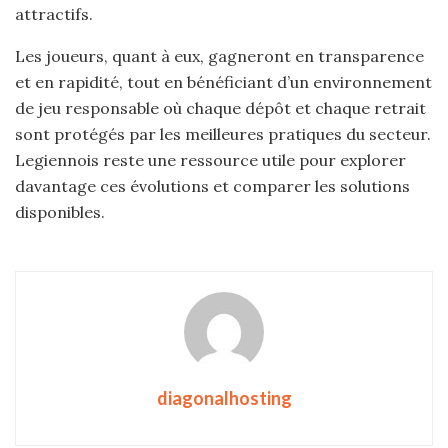
attractifs.
Les joueurs, quant à eux, gagneront en transparence
et en rapidité, tout en bénéficiant d’un environnement
de jeu responsable où chaque dépôt et chaque retrait
sont protégés par les meilleures pratiques du secteur.
Legiennois reste une ressource utile pour explorer
davantage ces évolutions et comparer les solutions
disponibles.
diagonalhosting