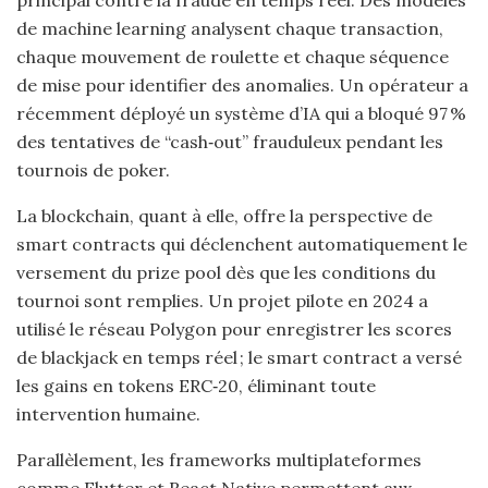
principal contre la fraude en temps réel. Des modèles
de machine learning analysent chaque transaction,
chaque mouvement de roulette et chaque séquence
de mise pour identifier des anomalies. Un opérateur a
récemment déployé un système d’IA qui a bloqué 97 %
des tentatives de “cash‑out” frauduleux pendant les
tournois de poker.
La blockchain, quant à elle, offre la perspective de
smart contracts qui déclenchent automatiquement le
versement du prize pool dès que les conditions du
tournoi sont remplies. Un projet pilote en 2024 a
utilisé le réseau Polygon pour enregistrer les scores
de blackjack en temps réel ; le smart contract a versé
les gains en tokens ERC‑20, éliminant toute
intervention humaine.
Parallèlement, les frameworks multiplateformes