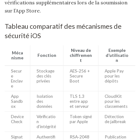
vérifications supplémentaires lors de la soumission
sur l’App Store.
Tableau comparatif des mécanismes de
sécurité iOS
Niveau de
Exemple
Méca
Fonction
chiffremen
d’utilisatio
nisme
t
n
Secur
Stockage
AES‑256 +
Apple Pay
e
des clés
Secure
pour les
Enclav
privées
Boot
dépôts
e
App
Isolation
TLS 1.3
CloudKit
Sandb
des
entre app
pour les
ox
données
et serveur
classements
Device
Vérificatio
Token signé
Détection
Check
n
par Apple
de jailbreak
d’intégrité
Signat
Authentifi
RSA‑2048
Publication