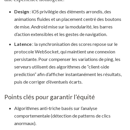
Design
: iOS privilégie des éléments arrondis, des
animations fluides et un placement centré des boutons
de mise. Android mise sur la modularité, les barres
d’action extensibles et les gestes de navigation.
Latence
: la synchronisation des scores repose sur le
protocole WebSocket, qui maintient une connexion
persistante. Pour compenser les variations de ping, les
serveurs utilisent des algorithmes de “client‑side
prediction” afin d’afficher instantanément les résultats,
puis de corriger d’éventuels écarts.
Points clés pour garantir l’équité
Algorithmes anti‑triche basés sur l’analyse
comportementale (détection de patterns de clics
anormaux).