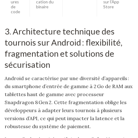
ures
cation du
sur l’App
de
binaire
Store
code
3. Architecture technique des
tournois sur Android : flexibilité,
fragmentation et solutions de
sécurisation
Android se caractérise par une diversité d’appareils :
du smartphone d’entrée de gamme à 2 Go de RAM aux
tablettes haut de gamme avec processeur
Snapdragon 8 Gen 2. Cette fragmentation oblige les
développeurs à adapter leurs tournois à plusieurs
versions d’API, ce qui peut impacter la latence et la
robustesse du système de paiement.