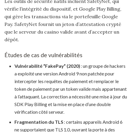
Les outils de sécurité natifs incluent SafetyNet, qui
vérifie l’intégrité du dispositif, et Google Play Billing,
qui gère les transactions via le portefeuille Google
Pay. SafetyNet fournit un jeton d’attestation crypté
que le serveur du casino valide avant d’accepter un
dépôt.
Études de cas de vulnérabilités
Vulnérabilité “FakePay” (2020)
: un groupe de hackers
a exploité une version Android 9 non patchée pour
intercepter les requêtes de paiement et remplacer le
token de paiement par un token valide mais appartenant
à l’attaquant. La correction a nécessité une mise à jour du
SDK Play Billing et la mise en place d’une double
vérification côté serveur.
Fragmentation du TLS
: certains appareils Android 6
ne supportaient que TLS 1.0, ouvrant la porte à des