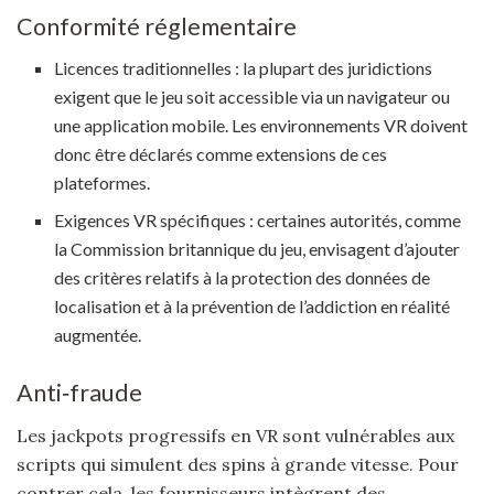
Conformité réglementaire
Licences traditionnelles : la plupart des juridictions
exigent que le jeu soit accessible via un navigateur ou
une application mobile. Les environnements VR doivent
donc être déclarés comme extensions de ces
plateformes.
Exigences VR spécifiques : certaines autorités, comme
la Commission britannique du jeu, envisagent d’ajouter
des critères relatifs à la protection des données de
localisation et à la prévention de l’addiction en réalité
augmentée.
Anti‑fraude
Les jackpots progressifs en VR sont vulnérables aux
scripts qui simulent des spins à grande vitesse. Pour
contrer cela, les fournisseurs intègrent des