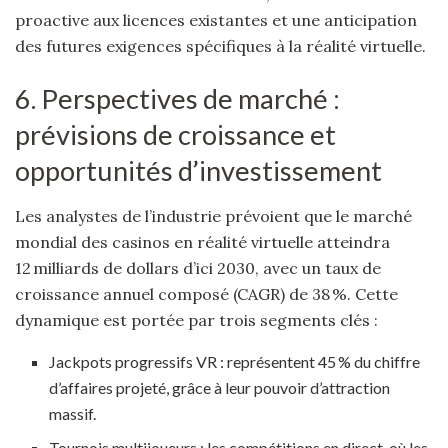
proactive aux licences existantes et une anticipation
des futures exigences spécifiques à la réalité virtuelle.
6. Perspectives de marché :
prévisions de croissance et
opportunités d’investissement
Les analystes de l’industrie prévoient que le marché
mondial des casinos en réalité virtuelle atteindra
12 milliards de dollars d’ici 2030, avec un taux de
croissance annuel composé (CAGR) de 38 %. Cette
dynamique est portée par trois segments clés :
Jackpots progressifs VR : représentent 45 % du chiffre
d’affaires projeté, grâce à leur pouvoir d’attraction
massif.
Tournois multijoueurs : les compétitions en direct, où les