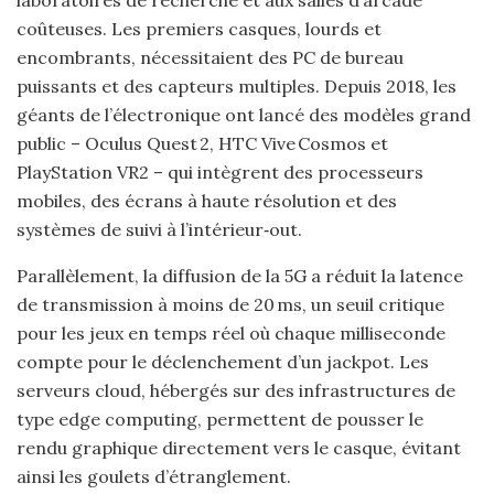
laboratoires de recherche et aux salles d’arcade
coûteuses. Les premiers casques, lourds et
encombrants, nécessitaient des PC de bureau
puissants et des capteurs multiples. Depuis 2018, les
géants de l’électronique ont lancé des modèles grand
public – Oculus Quest 2, HTC Vive Cosmos et
PlayStation VR2 – qui intègrent des processeurs
mobiles, des écrans à haute résolution et des
systèmes de suivi à l’intérieur‑out.
Parallèlement, la diffusion de la 5G a réduit la latence
de transmission à moins de 20 ms, un seuil critique
pour les jeux en temps réel où chaque milliseconde
compte pour le déclenchement d’un jackpot. Les
serveurs cloud, hébergés sur des infrastructures de
type edge computing, permettent de pousser le
rendu graphique directement vers le casque, évitant
ainsi les goulets d’étranglement.