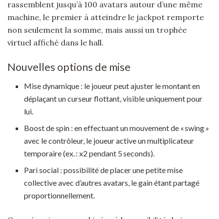
rassemblent jusqu’à 100 avatars autour d’une même
machine, le premier à atteindre le jackpot remporte
non seulement la somme, mais aussi un trophée
virtuel affiché dans le hall.
Nouvelles options de mise
Mise dynamique : le joueur peut ajuster le montant en
déplaçant un curseur flottant, visible uniquement pour
lui.
Boost de spin : en effectuant un mouvement de « swing »
avec le contrôleur, le joueur active un multiplicateur
temporaire (ex. : x2 pendant 5 seconds).
Pari social : possibilité de placer une petite mise
collective avec d’autres avatars, le gain étant partagé
proportionnellement.