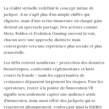
La réalité virtuelle redéfinit le concept même de
jackpot : il ne s’agit plus d’un simple chiffre qui
clignote, mais d’une scène immersive où chaque gain
devient un spectacle partagé. Des acteurs comme
Meta, Roblox et Evolution Gaming ouvrent la voie,
chacun avec une approche distincte mais
convergente vers une expérience plus sociale et plus
sensorielle.
Les défis restent nombreux – protection des données
biométriques, conformité réglementaire et lutte
contre la fraude – mais les opportunités de
croissance dépassent largement les risques. Pour les
opérateurs, rester à la pointe de l’innovation VR
signifie non seulement capter une audience avide
d’immersion, mais aussi offrir des jackpots qui se
ressentent physiquement, renforçant ainsi la fidélité