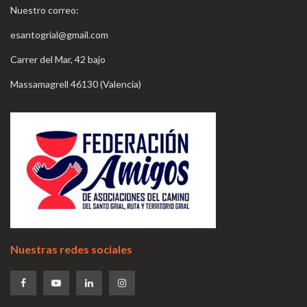
Nuestro correo:
esantogrial@gmail.com
Carrer del Mar, 42 bajo
Massamagrell 46130 (Valencia)
Nuestras redes sociales