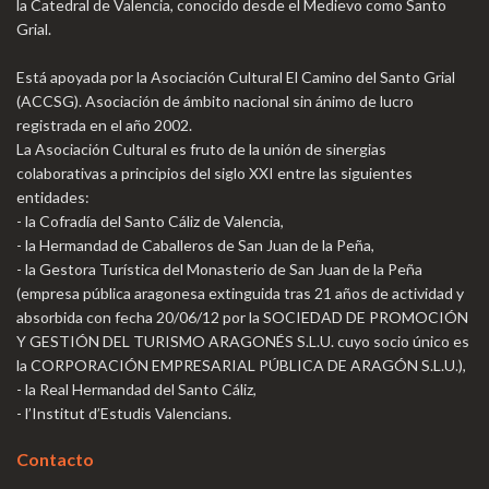
la Catedral de Valencia, conocido desde el Medievo como Santo
Grial.
Está apoyada por la Asociación Cultural El Camino del Santo Grial
(ACCSG). Asociación de ámbito nacional sin ánimo de lucro
registrada en el año 2002.
La Asociación Cultural es fruto de la unión de sinergias
colaborativas a principios del siglo XXI entre las siguientes
entidades:
- la Cofradía del Santo Cáliz de Valencia,
- la Hermandad de Caballeros de San Juan de la Peña,
- la Gestora Turística del Monasterio de San Juan de la Peña
(empresa pública aragonesa extinguida tras 21 años de actividad y
absorbida con fecha 20/06/12 por la SOCIEDAD DE PROMOCIÓN
Y GESTIÓN DEL TURISMO ARAGONÉS S.L.U. cuyo socio único es
la CORPORACIÓN EMPRESARIAL PÚBLICA DE ARAGÓN S.L.U.),
- la Real Hermandad del Santo Cáliz,
- l’Institut d’Estudis Valencians.
Contacto