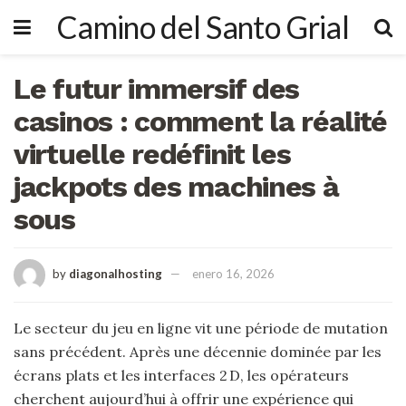
Camino del Santo Grial
Le futur immersif des
casinos : comment la réalité
virtuelle redéfinit les
jackpots des machines à
sous
by
diagonalhosting
enero 16, 2026
Le secteur du jeu en ligne vit une période de mutation
sans précédent. Après une décennie dominée par les
écrans plats et les interfaces 2 D, les opérateurs
cherchent aujourd’hui à offrir une expérience qui