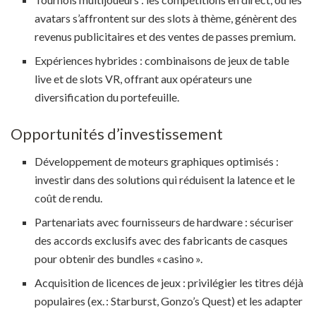
avatars s’affrontent sur des slots à thème, génèrent des
revenus publicitaires et des ventes de passes premium.
Expériences hybrides : combinaisons de jeux de table
live et de slots VR, offrant aux opérateurs une
diversification du portefeuille.
Opportunités d’investissement
Développement de moteurs graphiques optimisés :
investir dans des solutions qui réduisent la latence et le
coût de rendu.
Partenariats avec fournisseurs de hardware : sécuriser
des accords exclusifs avec des fabricants de casques
pour obtenir des bundles « casino ».
Acquisition de licences de jeux : privilégier les titres déjà
populaires (ex. : Starburst, Gonzo’s Quest) et les adapter