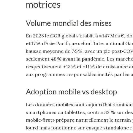
motrices
Volume mondial des mises
En 2023 le GGR global s’établit à ≈ 147 Mds €, 
et 17 % d’Asie‑Pacifique selon l’International
hausse moyenne de 7·5 %, avec un pic post‑COVI
seulement 48 % avant la pandémie. Les marchés
respectivement +13 % et +11 % de croissance an
aux programmes responsables incités par les au
Adoption mobile vs desktop
Les données mobiles sont aujourd’hui dominante
smartphones ou tablettes, contre 32 % sur desk
mobile‑first​» prépare naturellement le terrai
lourd mais fonctionne sur casque standalone re