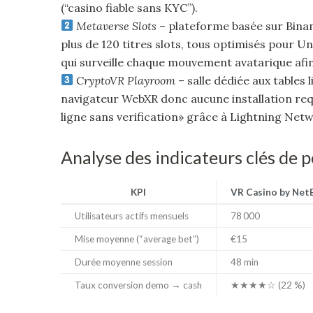
(“casino fiable sans KYC”).
Metaverse Slots
– plateforme basée sur Bina
plus de 120 titres slots, tous optimisés pour U
qui surveille chaque mouvement avatarique afin
CryptoVR Playroom
– salle dédiée aux tables 
navigateur WebXR donc aucune installation req
ligne sans verification» grâce à Lightning Net
Analyse des indicateurs clés de 
KPI
VR Casino by Net
Utilisateurs actifs mensuels
78 000
Mise moyenne (“average bet”)
€15
Durée moyenne session
48 min
Taux conversion demo → cash
★★★★☆ (22 %)