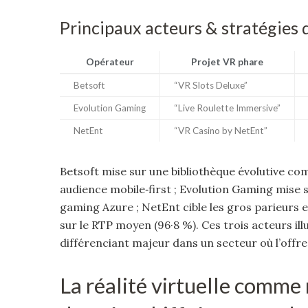
Principaux acteurs & stratégies 
Opérateur
Projet VR phare
Betsoft
“VR Slots Deluxe”
Evolution Gaming
“Live Roulette Immersive”
NetEnt
“VR Casino by NetEnt”
Betsoft mise sur une bibliothèque évolutive co
audience mobile‑first ; Evolution Gaming mise s
gaming Azure ; NetEnt cible les gros parieurs
sur le RTP moyen (96·8 %). Ces trois acteurs il
différenciant majeur dans un secteur où l’offre
La réalité virtuelle comme 