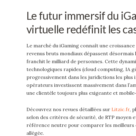
Le futur immersif du iG
virtuelle redéfinit les ca
Le marché du iGaming connaît une croissance ex
revenus bruts mondiaux dépassent désormais les
franchit le milliard de personnes. Cette dynam
technologiques rapides (cloud computing, IA gén
progressivement dans les juridictions les plu
opérateurs investissent massivement dans l’amél
une clientèle toujours plus exigeante et mobile‑
Découvrez nos revues détaillées sur
Litzic.fr
, 
selon des critères de sécurité, de RTP moyen e
référence neutre pour comparer les meilleurs c
allégée.