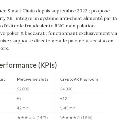
nce Smart Chain depuis septembre 2023 ; propose
nity XR ; intègre un système anti‑cheat alimenté par IA
 d’éviter le fraudeulente RNG manipulation .
live poker & baccarat ; fonctionnant exclusivement via
uise ; supporte directement le paiement «casino en
work.
performance (KPIs)
Ent
Metaverse Slots
CryptoVR Playroom
52 000
34 000
€9
€12
42 min
\~45 min
★★★☆☆ (14 %)
\★★★★☆ (19 %)