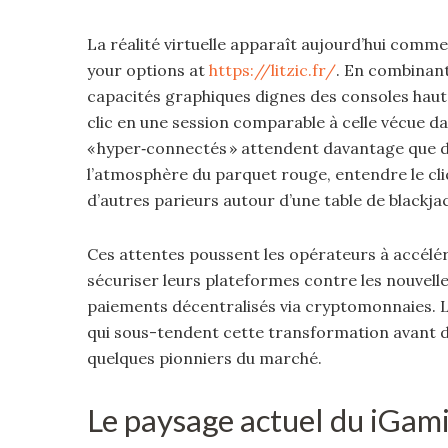
La réalité virtuelle apparaît aujourd’hui comm
your options at
https://litzic.fr/
. En combinant
capacités graphiques dignes des consoles hau
clic en une session comparable à celle vécue da
« hyper‑connectés » attendent davantage que d
l’atmosphère du parquet rouge, entendre le cliq
d’autres parieurs autour d’une table de blackjack
Ces attentes poussent les opérateurs à accél
sécuriser leurs plateformes contre les nouvelle
paiements décentralisés via cryptomonnaies. La
qui sous-tendent cette transformation avant 
quelques pionniers du marché.
Le paysage actuel du iGamin