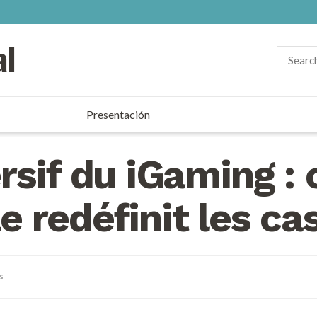
al
Presentación
rsif du iGaming :
le redéfinit les ca
s