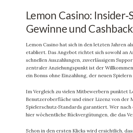
Lemon Casino: Insider‑S
Gewinne und Cashback‑
Lemon Casino hat sich in den letzten Jahren al
etabliert. Das Angebot richtet sich sowohl an A
schnellen Auszahlungen, zuverlässigem Suppor
zentraler Anziehungspunkt ist der Willkommens
ein Bonus ohne Einzahlung, der neuen Spielern 
Im Vergleich zu vielen Mitbewerbern punktet L
Benutzeroberfläche und einer Lizenz von der M
Spielerschutz‑Standards garantiert. Wer nach
hier wöchentliche Rückvergütungen, die das Ve
Schon in den ersten Klicks wird ersichtlich, das