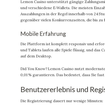
Lemon Casino unterstützt gängige Zahlungsmit
und verschiedene E‑Wallets. Die meisten Einz
Auszahlungen in der Regel innerhalb von 24 Stu
gegenüber vielen Konkurrenzseiten, die bis zu
Mobile Erfahrung
Die Plattform ist komplett responsiv und erfo
und Tablets laufen alle Spiele flüssig, und das
auf dem Desktop.
Did You Know? Lemon Casino nutzt modernste Cl
0,01 % garantieren. Das bedeutet, dass Sie fa
Benutzererlebnis und Regi
Die Registrierung dauert nur wenige Minuten: