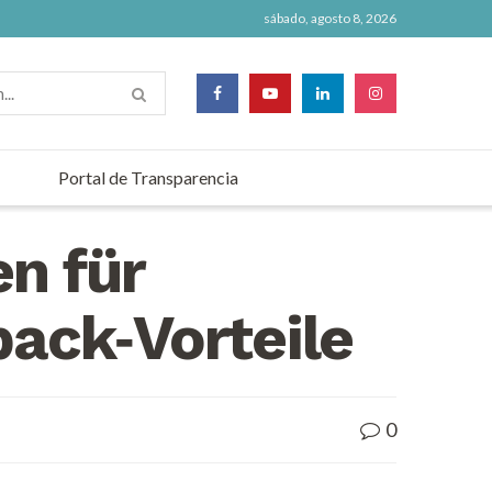
sábado, agosto 8, 2026
Portal de Transparencia
n für
ack‑Vorteile
0