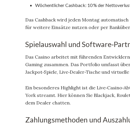
Wöchentlicher Cashback: 10 % der Nettoverlust
Das Cashback wird jeden Montag automatisch au
für weitere Einsätze nutzen oder per Banküber
Spielauswahl und Software‑Part
Das Casino arbeitet mit führenden Entwicklern
Gaming zusammen. Das Portfolio umfasst über 2
Jackpot‑Spiele, Live‑Dealer‑Tische und virtuell
Ein besonderes Highlight ist die Live‑Casino‑A
York streamt. Hier können Sie Blackjack, Roule
dem Dealer chatten.
Zahlungsmethoden und Auszahlu