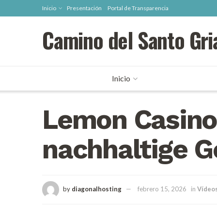
Inicio
Presentación
Portal de Transparencia
Camino del Santo Gri
Inicio
Lemon Casino:
nachhaltige G
by
diagonalhosting
febrero 15, 2026
in
Vídeo