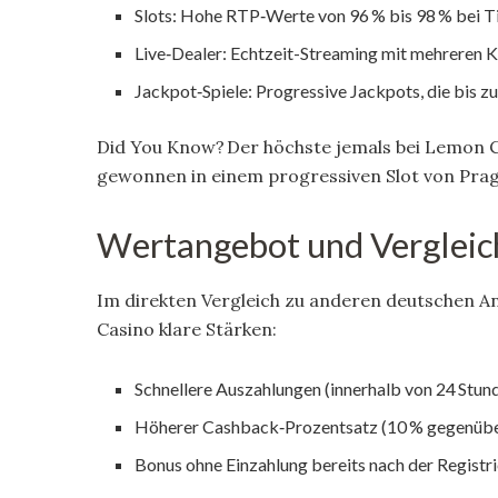
Slots: Hohe RTP‑Werte von 96 % bis 98 % bei Ti
Live‑Dealer: Echtzeit-Streaming mit mehreren 
Jackpot‑Spiele: Progressive Jackpots, die bis z
Did You Know? Der höchste jemals bei Lemon Ca
gewonnen in einem progressiven Slot von Prag
Wertangebot und Vergleic
Im direkten Vergleich zu anderen deutschen A
Casino klare Stärken:
Schnellere Auszahlungen (innerhalb von 24 Stund
Höherer Cashback‑Prozentsatz (10 % gegenüber
Bonus ohne Einzahlung bereits nach der Registri