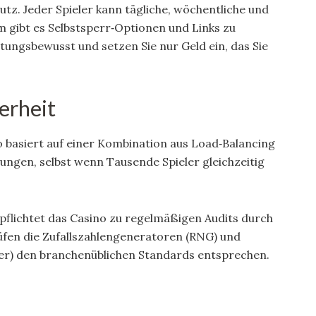
tz. Jeder Spieler kann tägliche, wöchentliche und
 gibt es Selbstsperr‑Optionen und Links zu
tungsbewusst und setzen Sie nur Geld ein, das Sie
erheit
 basiert auf einer Kombination aus Load‑Balancing
ungen, selbst wenn Tausende Spieler gleichzeitig
pflichtet das Casino zu regelmäßigen Audits durch
fen die Zufallszahlengeneratoren (RNG) und
yer) den branchenüblichen Standards entsprechen.