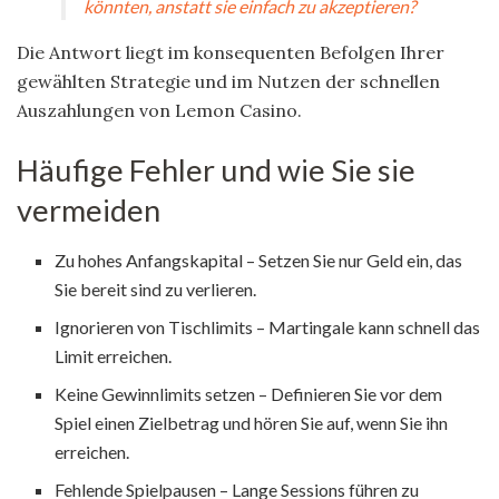
könnten, anstatt sie einfach zu akzeptieren?
Die Antwort liegt im konsequenten Befolgen Ihrer
gewählten Strategie und im Nutzen der schnellen
Auszahlungen von Lemon Casino.
Häufige Fehler und wie Sie sie
vermeiden
Zu hohes Anfangskapital – Setzen Sie nur Geld ein, das
Sie bereit sind zu verlieren.
Ignorieren von Tischlimits – Martingale kann schnell das
Limit erreichen.
Keine Gewinnlimits setzen – Definieren Sie vor dem
Spiel einen Zielbetrag und hören Sie auf, wenn Sie ihn
erreichen.
Fehlende Spielpausen – Lange Sessions führen zu