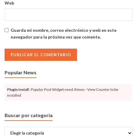
Web
Guarda mi nombre, correo electrónico y web en este
navegador para la próxima vez que comente.
Popular News
Plugin Install
: Popular Post Widget need JNews - View Counter to be
installed
Buscar por categoría
Buscar
por