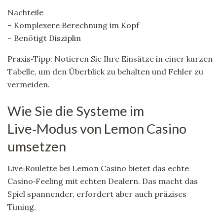
Nachteile
– Komplexere Berechnung im Kopf
– Benötigt Disziplin
Praxis‑Tipp: Notieren Sie Ihre Einsätze in einer kurzen
Tabelle, um den Überblick zu behalten und Fehler zu
vermeiden.
Wie Sie die Systeme im
Live‑Modus von Lemon Casino
umsetzen
Live‑Roulette bei Lemon Casino bietet das echte
Casino‑Feeling mit echten Dealern. Das macht das
Spiel spannender, erfordert aber auch präzises
Timing.