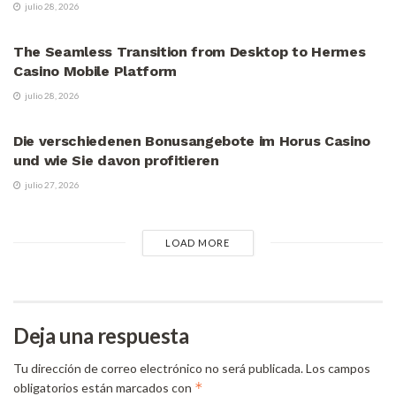
julio 28, 2026
VÍDEOS
The Seamless Transition from Desktop to Hermes
Casino Mobile Platform
julio 28, 2026
VÍDEOS
Die verschiedenen Bonusangebote im Horus Casino
und wie Sie davon profitieren
julio 27, 2026
LOAD MORE
Deja una respuesta
Tu dirección de correo electrónico no será publicada.
Los campos
*
obligatorios están marcados con