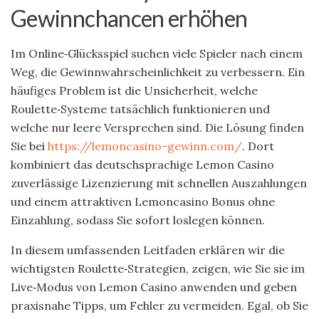
Gewinnchancen erhöhen
Im Online‑Glücksspiel suchen viele Spieler nach einem
Weg, die Gewinnwahrscheinlichkeit zu verbessern. Ein
häufiges Problem ist die Unsicherheit, welche
Roulette‑Systeme tatsächlich funktionieren und
welche nur leere Versprechen sind. Die Lösung finden
Sie bei
https://lemoncasino-gewinn.com/
. Dort
kombiniert das deutschsprachige Lemon Casino
zuverlässige Lizenzierung mit schnellen Auszahlungen
und einem attraktiven Lemoncasino Bonus ohne
Einzahlung, sodass Sie sofort loslegen können.
In diesem umfassenden Leitfaden erklären wir die
wichtigsten Roulette‑Strategien, zeigen, wie Sie sie im
Live‑Modus von Lemon Casino anwenden und geben
praxisnahe Tipps, um Fehler zu vermeiden. Egal, ob Sie