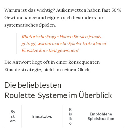
Warum ist das wichtig? Außenwetten haben fast 50 %
Gewinnchance und eignen sich besonders für
systematisches Spielen.
Rhetorische Frage: Haben Sie sich jemals
gefragt, warum manche Spieler trotz kleiner
Einsätze konstant gewinnen?
Die Antwort liegt oft in einer konsequenten
Einsatzstrategie, nicht im reinen Glück.
Die beliebtesten
Roulette‑Systeme im Überblick
R
Sy
is
Empfohlene
st
Einsatztyp
ik
Spielsituation
em
o