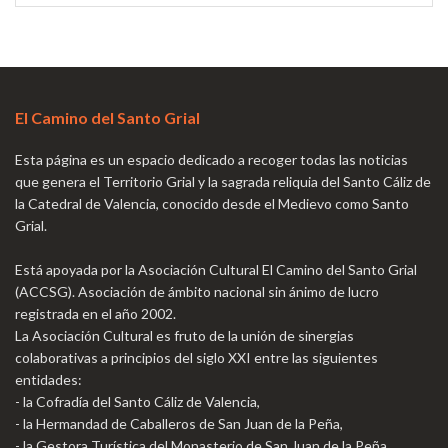
categoría
El Camino del Santo Grial
Esta página es un espacio dedicado a recoger todas las noticias
que genera el Territorio Grial y la sagrada reliquia del Santo Cáliz de
la Catedral de Valencia, conocido desde el Medievo como Santo
Grial.
Está apoyada por la Asociación Cultural El Camino del Santo Grial
(ACCSG). Asociación de ámbito nacional sin ánimo de lucro
registrada en el año 2002.
La Asociación Cultural es fruto de la unión de sinergias
colaborativas a principios del siglo XXI entre las siguientes
entidades:
- la Cofradía del Santo Cáliz de Valencia,
- la Hermandad de Caballeros de San Juan de la Peña,
- la Gestora Turística del Monasterio de San Juan de la Peña