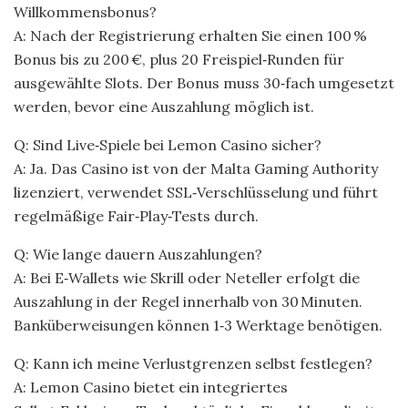
Willkommensbonus?
A: Nach der Registrierung erhalten Sie einen 100 %
Bonus bis zu 200 €, plus 20 Freispiel‑Runden für
ausgewählte Slots. Der Bonus muss 30‑fach umgesetzt
werden, bevor eine Auszahlung möglich ist.
Q: Sind Live‑Spiele bei Lemon Casino sicher?
A: Ja. Das Casino ist von der Malta Gaming Authority
lizenziert, verwendet SSL‑Verschlüsselung und führt
regelmäßige Fair‑Play‑Tests durch.
Q: Wie lange dauern Auszahlungen?
A: Bei E‑Wallets wie Skrill oder Neteller erfolgt die
Auszahlung in der Regel innerhalb von 30 Minuten.
Banküberweisungen können 1‑3 Werktage benötigen.
Q: Kann ich meine Verlustgrenzen selbst festlegen?
A: Lemon Casino bietet ein integriertes