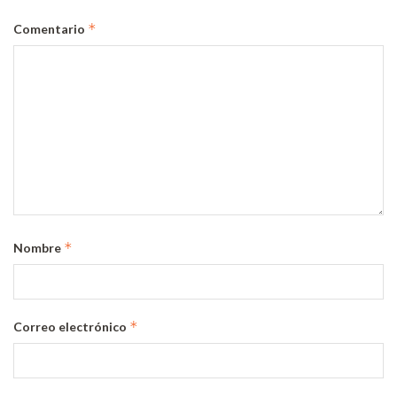
*
Comentario
*
Nombre
*
Correo electrónico