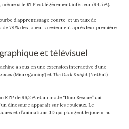
 même si le RTP est légèrement inférieur (94,5 %).
ourbe d’apprentissage courte, et un taux de
s de 78 % des joueurs reviennent après leur première
graphique et télévisuel
achine à sous en une extension interactive d’une
hrones
(Microgaming) et
The Dark Knight
(NetEnt)
un RTP de 96,2 % et un mode “Dino Rescue” qui
un dinosaure apparaît sur les rouleaux. Le
tiques et d’animations 3D qui plongent le joueur au