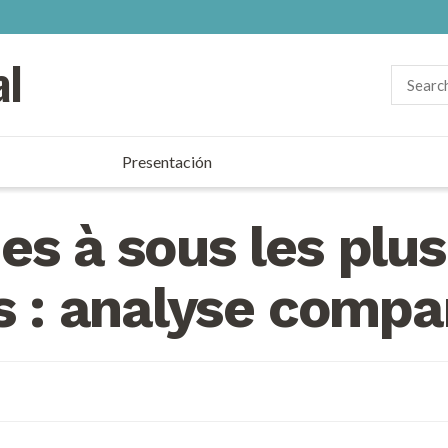
al
Presentación
s à sous les plus
rs : analyse compa