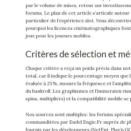
par le volume de mises, retour sur investissemen
forums. Le plan de cet article s’articule autour
particulier de l’expérience slot. Vous découvri
pourquoi les licences cinématographiques font 
jeux pour les joueurs mobiles.
Critères de sélection et m
Chaque critère a reçu un poids précis dans no
total, car il indique le pourcentage moyen que l
évaluée à 25 %, mesure la fréquence et l’amplitu
du bankroll. Les graphismes et l’immersion visu
spins, multipliers) et la compatibilité mobile s
Nos sources sont multiples : les forums spécia
commanditées par Endel Engie.Fr auprès de plu
fournis par les développeurs (NetEnt, Play’n 