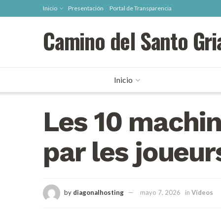
Inicio
Presentación
Portal de Transparencia
Camino del Santo Gri
Inicio
Les 10 machine
par les joueu
by
diagonalhosting
mayo 7, 2026
in
Vídeos