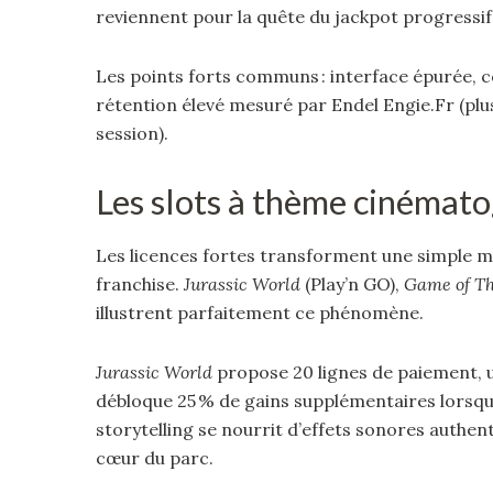
reviennent pour la quête du jackpot progressif,
Les points forts communs : interface épurée, c
rétention élevé mesuré par Endel Engie.Fr (plu
session).
Les slots à thème cinémato
Les licences fortes transforment une simple m
franchise.
Jurassic World
(Play’n GO),
Game of T
illustrent parfaitement ce phénomène.
Jurassic World
propose 20 lignes de paiement, 
débloque 25 % de gains supplémentaires lorsqu’
storytelling se nourrit d’effets sonores authen
cœur du parc.