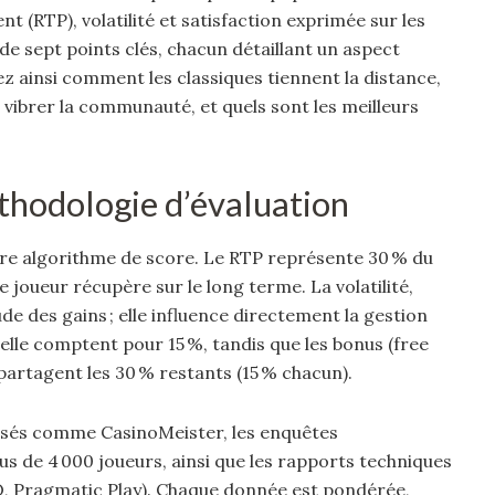
t (RTP), volatilité et satisfaction exprimée sur les
 de sept points clés, chacun détaillant un aspect
rez ainsi comment les classiques tiennent la distance,
vibrer la communauté, et quels sont les meilleurs
éthodologie d’évaluation
tre algorithme de score. Le RTP représente 30 % du
e joueur récupère sur le long terme. La volatilité,
de des gains ; elle influence directement la gestion
elle comptent pour 15 %, tandis que les bonus (free
e partagent les 30 % restants (15 % chacun).
lisés comme CasinoMeister, les enquêtes
s de 4 000 joueurs, ainsi que les rapports techniques
GO, Pragmatic Play). Chaque donnée est pondérée,