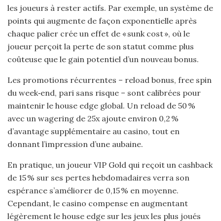
les joueurs à rester actifs. Par exemple, un système de
points qui augmente de façon exponentielle après
chaque palier crée un effet de « sunk cost », où le
joueur perçoit la perte de son statut comme plus
coûteuse que le gain potentiel d’un nouveau bonus.
Les promotions récurrentes – reload bonus, free spin
du week‑end, pari sans risque – sont calibrées pour
maintenir le house edge global. Un reload de 50 %
avec un wagering de 25x ajoute environ 0,2 %
d’avantage supplémentaire au casino, tout en
donnant l’impression d’une aubaine.
En pratique, un joueur VIP Gold qui reçoit un cashback
de 15 % sur ses pertes hebdomadaires verra son
espérance s’améliorer de 0,15 % en moyenne.
Cependant, le casino compense en augmentant
légèrement le house edge sur les jeux les plus joués