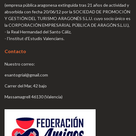
(empresa pública aragonesa extinguida tras 21 años de actividad y
absorbida con fecha 20/06/12 por la SOCIEDAD DE PROMOCIÓN
Y GESTIÓN DEL TURISMO ARAGONÉS S.L.U. cuyo socio único es
la CORPORACIÓN EMPRESARIAL PÚBLICA DE ARAGÓN S.L.U.),
- la Real Hermandad del Santo Cáliz,
- l’Institut d’Estudis Valencians.
Contacto
Nuestro correo:
esantogrial@gmail.com
Carrer del Mar, 42 bajo
Massamagrell 46130 (Valencia)