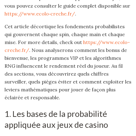
vous pouvez consulter le guide complet disponible sur
https://www.ecolo‑creche.fr/
.
Cet article décortique les fondements probabilistes
qui gouvernent chaque spin, chaque main et chaque
mise. For more details, check out
https://www.ecolo-
creche.fr/
. Nous analyserons comment les bonus de
bienvenue, les programmes VIP et les algorithmes
RNG influencent le rendement réel du joueur. Au fil
des sections, vous découvrirez quels chiffres
surveiller, quels pièges éviter et comment exploiter les
leviers mathématiques pour jouer de façon plus
éclairée et responsable.
1. Les bases de la probabilité
appliquée aux jeux de casino