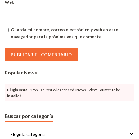
Web
Guarda mi nombre, correo electrónico y web en este
navegador para la próxima vez que comente.
Popular News
Plugin Install
: Popular Post Widget need JNews - View Counter to be
installed
Buscar por categoría
Buscar
por