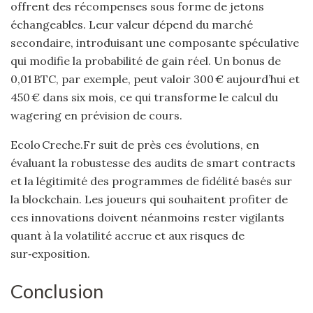
offrent des récompenses sous forme de jetons
échangeables. Leur valeur dépend du marché
secondaire, introduisant une composante spéculative
qui modifie la probabilité de gain réel. Un bonus de
0,01 BTC, par exemple, peut valoir 300 € aujourd’hui et
450 € dans six mois, ce qui transforme le calcul du
wagering en prévision de cours.
Ecolo Creche.Fr suit de près ces évolutions, en
évaluant la robustesse des audits de smart contracts
et la légitimité des programmes de fidélité basés sur
la blockchain. Les joueurs qui souhaitent profiter de
ces innovations doivent néanmoins rester vigilants
quant à la volatilité accrue et aux risques de
sur‑exposition.
Conclusion