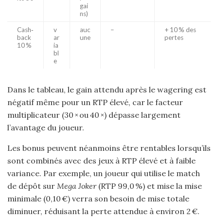
gai
ns)
Cash‑
v
auc
–
+ 10 % des
back
ar
une
pertes
10 %
ia
bl
e
Dans le tableau, le gain attendu après le wagering est
négatif même pour un RTP élevé, car le facteur
multiplicateur (30 × ou 40 ×) dépasse largement
l’avantage du joueur.
Les bonus peuvent néanmoins être rentables lorsqu’ils
sont combinés avec des jeux à RTP élevé et à faible
variance. Par exemple, un joueur qui utilise le match
de dépôt sur
Mega Joker
(RTP 99,0 %) et mise la mise
minimale (0,10 €) verra son besoin de mise totale
diminuer, réduisant la perte attendue à environ 2 €.