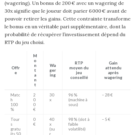
(wagering). Un bonus de 200 € avec un wagering de
30x signifie que le joueur doit parier 6 000 € avant de
pouvoir retirer les gains. Cette contrainte transforme
le bonus en un véritable pari supplémentaire, dont la
probabilité de récupérer l’investissement dépend du
RTP du jeu choisi.
M
o
RTP
Gain
n
Wa
Offr
moyen du
attendu
t
ger
e
jeu
après
a
ing
conseillé
wagering
n
t
Matc
2
30
96 %
– 28 €
h
0
x
(machine à
100
0
sous)
%
€
Tour
0
40
98 % (slot à
– 5 €
s
€
x
faible
gratu
(su
volatilité)
its 50
r