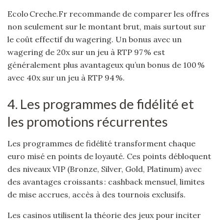
Ecolo Creche.Fr recommande de comparer les offres
non seulement sur le montant brut, mais surtout sur
le coût effectif du wagering. Un bonus avec un
wagering de 20x sur un jeu à RTP 97 % est
généralement plus avantageux qu’un bonus de 100 %
avec 40x sur un jeu à RTP 94 %.
4. Les programmes de fidélité et
les promotions récurrentes
Les programmes de fidélité transforment chaque
euro misé en points de loyauté. Ces points débloquent
des niveaux VIP (Bronze, Silver, Gold, Platinum) avec
des avantages croissants : cashback mensuel, limites
de mise accrues, accès à des tournois exclusifs.
Les casinos utilisent la théorie des jeux pour inciter