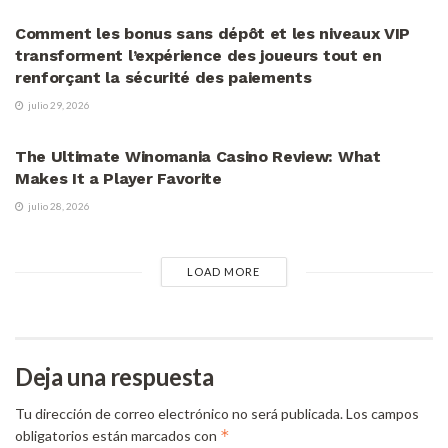
Comment les bonus sans dépôt et les niveaux VIP
transforment l’expérience des joueurs tout en
renforçant la sécurité des paiements
julio 29, 2026
VÍDEOS
The Ultimate Winomania Casino Review: What
Makes It a Player Favorite
julio 28, 2026
LOAD MORE
Deja una respuesta
Tu dirección de correo electrónico no será publicada.
Los campos
*
obligatorios están marcados con