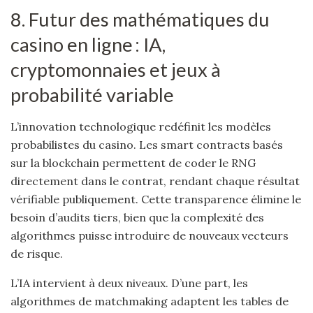
8. Futur des mathématiques du
casino en ligne : IA,
cryptomonnaies et jeux à
probabilité variable
L’innovation technologique redéfinit les modèles
probabilistes du casino. Les smart contracts basés
sur la blockchain permettent de coder le RNG
directement dans le contrat, rendant chaque résultat
vérifiable publiquement. Cette transparence élimine le
besoin d’audits tiers, bien que la complexité des
algorithmes puisse introduire de nouveaux vecteurs
de risque.
L’IA intervient à deux niveaux. D’une part, les
algorithmes de matchmaking adaptent les tables de