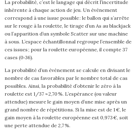
La probabilité, c’est le langage qui décrit l’incertitude
inhérente à chaque action de jeu. Un événement
correspond à une issue possible : le ballon qui s’arrête
sur le rouge à la roulette, le tirage d’un As au blackjack
ou l’apparition d’un symbole Scatter sur une machine
à sous. L’espace échantillonnal regroupe l’ensemble de
ces issues ; pour la roulette européenne, il compte 37
cases (0‑36).
La probabilité d’un événement se calcule en divisant le
nombre de cas favorables par le nombre total de cas
possibles. Ainsi, la probabilité d’obtenir le zéro à la
roulette est 1/37 ≈ 2,70 %. L’espérance (ou valeur
attendue) mesure le gain moyen d’une mise après un
grand nombre de répétitions. Si la mise est de 1 €, le
gain moyen à la roulette européenne est 0,973 €, soit
une perte attendue de 2,7 %.