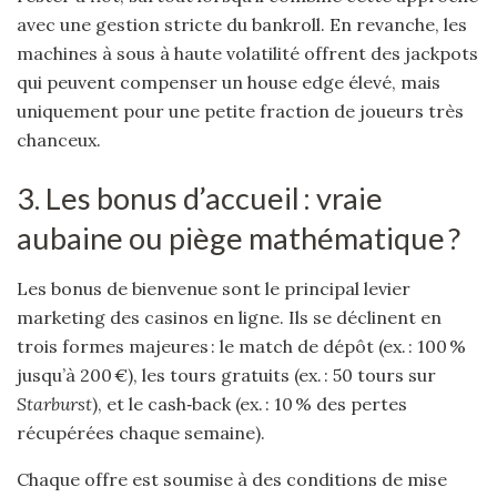
avec une gestion stricte du bankroll. En revanche, les
machines à sous à haute volatilité offrent des jackpots
qui peuvent compenser un house edge élevé, mais
uniquement pour une petite fraction de joueurs très
chanceux.
3. Les bonus d’accueil : vraie
aubaine ou piège mathématique ?
Les bonus de bienvenue sont le principal levier
marketing des casinos en ligne. Ils se déclinent en
trois formes majeures : le match de dépôt (ex. : 100 %
jusqu’à 200 €), les tours gratuits (ex. : 50 tours sur
Starburst
), et le cash‑back (ex. : 10 % des pertes
récupérées chaque semaine).
Chaque offre est soumise à des conditions de mise