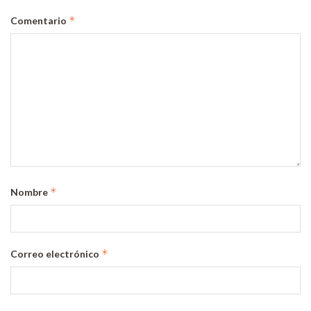
*
Comentario
*
Nombre
*
Correo electrónico