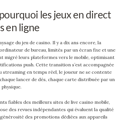
 pourquoi les jeux en direct
s en ligne
age du jeu de casino. Il y a dix ans encore, la
rdinateur de bureau, limités par un écran fixe et une
ont migré leurs plateformes vers le mobile, optimisant
notifications push. Cette transition s’est accompagnée
 au streaming en temps réel, le joueur ne se contente
à chaque lancer de dés, chaque carte distribuée par un
o physique.
s fiables des meilleurs sites de live casino mobile,
ose des revues indépendantes qui évaluent la qualité
la générosité des promotions dédiées aux appareils