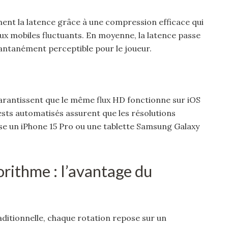
ent la latence grâce à une compression efficace qui
aux mobiles fluctuants. En moyenne, la latence passe
tantanément perceptible pour le joueur.
garantissent que le même flux HD fonctionne sur iOS
ests automatisés assurent que les résolutions
ise un iPhone 15 Pro ou une tablette Samsung Galaxy
orithme : l’avantage du
ditionnelle, chaque rotation repose sur un