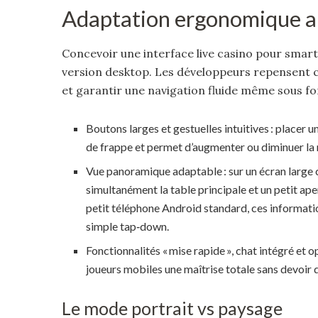
Adaptation ergonomique au
Concevoir une interface live casino pour smar
version desktop. Les développeurs repensent c
et garantir une navigation fluide même sous for
Boutons larges et gestuelles intuitives : placer 
de frappe et permet d’augmenter ou diminuer la m
Vue panoramique adaptable : sur un écran large 
simultanément la table principale et un petit ape
petit téléphone Android standard, ces informati
simple tap‑down.
Fonctionnalités « mise rapide », chat intégré et 
joueurs mobiles une maîtrise totale sans devoir q
Le mode portrait vs paysage