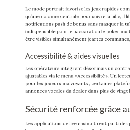
Le mode portrait favorise les jeux rapides com
qu’une colonne centrale pour suivre la bille; il 
notifications push de bonus sans masquer la tab
indispensable pour le baccarat ou le poker mult
être visibles simultanément (cartes communes,
Accessibilité & aides visuelles
Les opérateurs intègrent désormais un contrast
ajustables via le menu « Accessibilité ». Un lec
pour les joueurs malvoyants ; certaines plat
annonces vocales du dealer dans plus de vingt l
Sécurité renforcée grâce a
Les applications de live casino tirent parti d