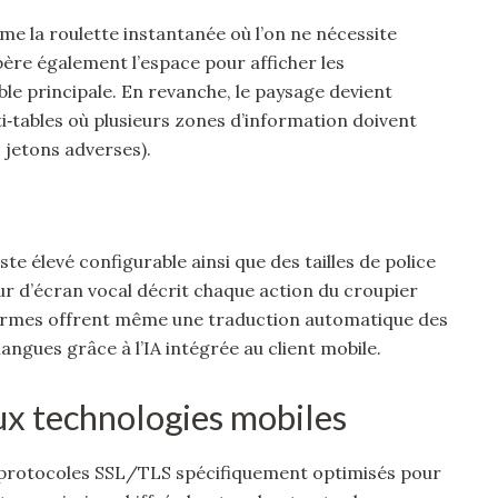
me la roulette instantanée où l’on ne nécessite
libère également l’espace pour afficher les
le principale. En revanche, le paysage devient
i‑tables où plusieurs zones d’information doivent
 jetons adverses).
e élevé configurable ainsi que des tailles de police
teur d’écran vocal décrit chaque action du croupier
eformes offrent même une traduction automatique des
angues grâce à l’IA intégrée au client mobile.
ux technologies mobiles
es protocoles SSL/TLS spécifiquement optimisés pour