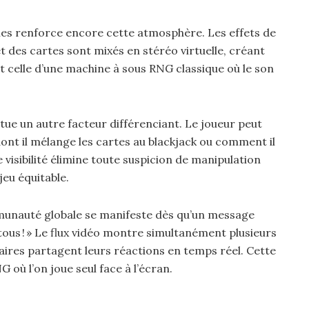
les renforce encore cette atmosphère. Les effets de
et des cartes sont mixés en stéréo virtuelle, créant
 celle d’une machine à sous RNG classique où le son
itue un autre facteur différenciant. Le joueur peut
 dont il mélange les cartes au blackjack ou comment il
e visibilité élimine toute suspicion de manipulation
jeu équitable.
munauté globale se manifeste dès qu’un message
 tous ! » Le flux vidéo montre simultanément plusieurs
raires partagent leurs réactions en temps réel. Cette
 où l’on joue seul face à l’écran.