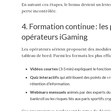
En suivant ces étapes, le bonus devient un levi
perte incontrôlée.
4. Formation continue : le
opérateurs iGaming
Les opérateurs sérieux proposent des modules
tableau de bord. Parmi les formats les plus effic
Vidéos courtes
(3‑5 min) expliquant le fonctio
Quiz interactifs
qui attribuent des points de « 
rétention d’information.
Webinars mensuels
animés par des experts du 
bankroll ou les risques liés aux paris sportifs cry
Ces programmes renforcent la prise de décisio