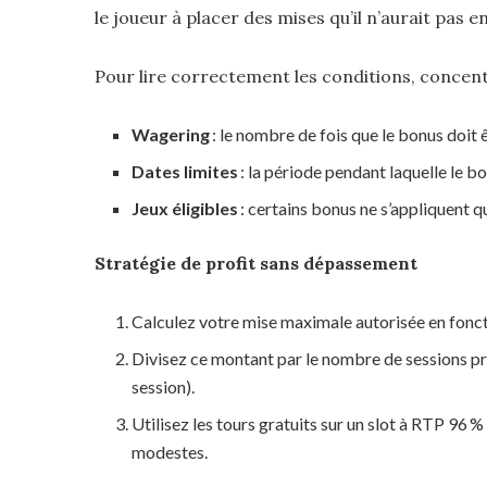
le joueur à placer des mises qu’il n’aurait pas
Pour lire correctement les conditions, concentr
Wagering
: le nombre de fois que le bonus doit ê
Dates limites
: la période pendant laquelle le bo
Jeux éligibles
: certains bonus ne s’appliquent qu
Stratégie de profit sans dépassement
Calculez votre mise maximale autorisée en foncti
Divisez ce montant par le nombre de sessions pr
session).
Utilisez les tours gratuits sur un slot à RTP 96 
modestes.