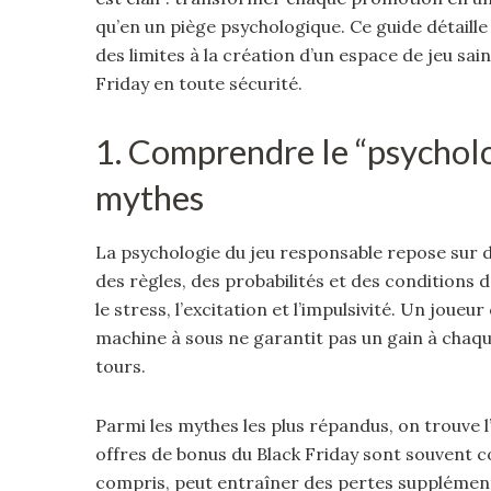
qu’en un piège psychologique. Ce guide détaill
des limites à la création d’un espace de jeu sai
Friday en toute sécurité.
1. Comprendre le “psycholog
mythes
La psychologie du jeu responsable repose sur deu
des règles, des probabilités et des conditions d
le stress, l’excitation et l’impulsivité. Un joue
machine à sous ne garantit pas un gain à chaqu
tours.
Parmi les mythes les plus répandus, on trouve l’i
offres de bonus du Black Friday sont souvent co
compris, peut entraîner des pertes supplémenta