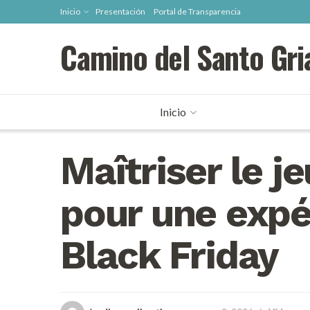
Inicio
Presentación
Portal de Transparencia
Camino del Santo Gri
Inicio
Maîtriser le j
pour une expé
Black Friday