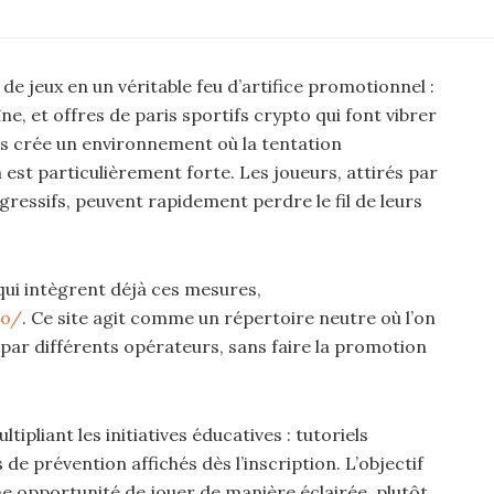
e jeux en un véritable feu d’artifice promotionnel :
ne, et offres de paris sportifs crypto qui font vibrer
 crée un environnement où la tentation
est particulièrement forte. Les joueurs, attirés par
ressifs, peuvent rapidement perdre le fil de leurs
qui intègrent déjà ces mesures,
no/
. Ce site agit comme un répertoire neutre où l’on
 par différents opérateurs, sans faire la promotion
ipliant les initiatives éducatives : tutoriels
de prévention affichés dès l’inscription. L’objectif
e opportunité de jouer de manière éclairée, plutôt