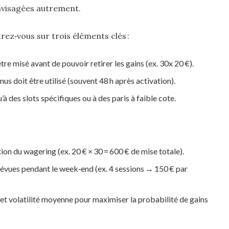
 envisagées autrement.
ez‑vous sur trois éléments clés :
tre misé avant de pouvoir retirer les gains (ex. 30x 20 €).
nus doit être utilisé (souvent 48 h après activation).
’à des slots spécifiques ou à des paris à faible cote.
on du wagering (ex. 20 € × 30 = 600 € de mise totale).
évues pendant le week‑end (ex. 4 sessions → 150 € par
% et volatilité moyenne pour maximiser la probabilité de gains