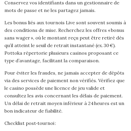
Conservez vos identifiants dans un gestionnaire de
mots de passe et ne les partagez jamais.
Les bonus liés aux tournois Live sont souvent soumis à
des conditions de mise. Recherchez les offres « bonus
sans wager », où le montant reçu peut être retiré dès
qu’il atteint le seuil de retrait instantané (ex. 30 €).
Pottoka répertorie plusieurs casinos proposant ce
type d’avantage, facilitant la comparaison.
Pour éviter les fraudes, ne jamais accepter de dépôts
via des services de paiement non vérifiés. Vérifiez que
le casino possède une licence de jeu valide et
consultez les avis concernant les délais de paiement.
Un délai de retrait moyen inférieur à 24 heures est un
bon indicateur de fiabilité.
Checklist post‑tournoi :