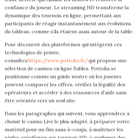
confiance du joueur. Le streaming HD transforme la
dynamique des tournois en ligne, permettant aux
participants de réagir instantanément aux évolutions
du tableau, comme s’ils étaient assis autour de la table.
Pour découvrir des plateformes qui intègrent ces
technologies de pointe,
consultez
https://www.pottoka.fr/
qui propose une
sélection de casinos en ligne fiables. Pottoka se
positionne comme un guide neutre où les joueurs
peuvent comparer les offres, vérifier la légalité des
opérateurs et accéder à des ressources d’aide sans
être orientés vers un seul site.
Dans les paragraphes qui suivent, vous apprendrez à
choisir le casino Live le plus adapté, à préparer votre
matériel pour un flux sans à-coups, à maîtriser les
règles spécifiques aux tournois HD, à appliquer des