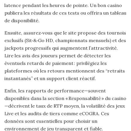
latence pendant les heures de pointe. Un bon casino
publiera les résultats de ces tests ou offrira un tableau
de disponibilité.
Ensuite, assurez‑vous que le site propose des tournois
exclusifs (Sit‑&‑Go HD, championnats mensuels) et des
jackpots progressifs qui augmentent l’attractivité.
Lire les avis des joueurs permet de détecter les
éventuels retards de paiement : privilégiez les
plateformes où les retours mentionnent des “retraits
instantanés” et un support client réactif.
Enfin, les rapports de performance—souvent
disponibles dans la section « Responsabilité » du casino
—décrivent le taux de RTP moyen, la volatilité des jeux
Live et les audits de tiers comme eCOGRA. Ces
données sont essentielles pour choisir un
environnement de jeu transparent et fiable.