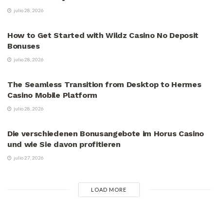
julio 28, 2026
VÍDEOS
How to Get Started with Wildz Casino No Deposit
Bonuses
julio 28, 2026
VÍDEOS
The Seamless Transition from Desktop to Hermes
Casino Mobile Platform
julio 28, 2026
VÍDEOS
Die verschiedenen Bonusangebote im Horus Casino
und wie Sie davon profitieren
julio 27, 2026
LOAD MORE