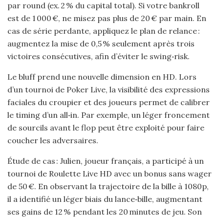
par round (ex. 2 % du capital total). Si votre bankroll
est de 1 000 €, ne misez pas plus de 20 € par main. En
cas de série perdante, appliquez le plan de relance :
augmentez la mise de 0,5 % seulement après trois
victoires consécutives, afin d’éviter le swing‑risk.
Le bluff prend une nouvelle dimension en HD. Lors
d’un tournoi de Poker Live, la visibilité des expressions
faciales du croupier et des joueurs permet de calibrer
le timing d’un all‑in. Par exemple, un léger froncement
de sourcils avant le flop peut être exploité pour faire
coucher les adversaires.
Étude de cas : Julien, joueur français, a participé à un
tournoi de Roulette Live HD avec un bonus sans wager
de 50 €. En observant la trajectoire de la bille à 1080p,
il a identifié un léger biais du lance‑bille, augmentant
ses gains de 12 % pendant les 20 minutes de jeu. Son