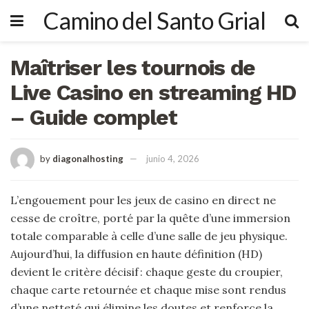
Camino del Santo Grial
Maîtriser les tournois de
Live Casino en streaming HD
– Guide complet
by
diagonalhosting
junio 4, 2026
L’engouement pour les jeux de casino en direct ne
cesse de croître, porté par la quête d’une immersion
totale comparable à celle d’une salle de jeu physique.
Aujourd’hui, la diffusion en haute définition (HD)
devient le critère décisif : chaque geste du croupier,
chaque carte retournée et chaque mise sont rendus
d’une netteté qui élimine les doutes et renforce la