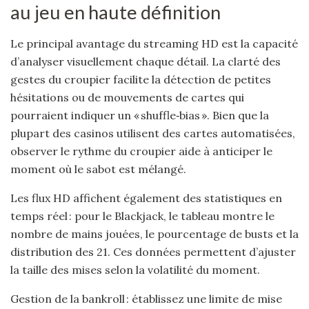
au jeu en haute définition
Le principal avantage du streaming HD est la capacité
d’analyser visuellement chaque détail. La clarté des
gestes du croupier facilite la détection de petites
hésitations ou de mouvements de cartes qui
pourraient indiquer un « shuffle‑bias ». Bien que la
plupart des casinos utilisent des cartes automatisées,
observer le rythme du croupier aide à anticiper le
moment où le sabot est mélangé.
Les flux HD affichent également des statistiques en
temps réel : pour le Blackjack, le tableau montre le
nombre de mains jouées, le pourcentage de busts et la
distribution des 21. Ces données permettent d’ajuster
la taille des mises selon la volatilité du moment.
Gestion de la bankroll : établissez une limite de mise