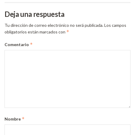
Deja una respuesta
Tu dirección de correo electrónico no será publicada.
Los campos
*
obligatorios están marcados con
*
Comentario
*
Nombre