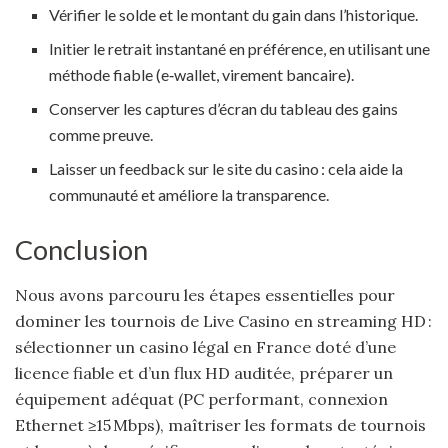
Vérifier le solde et le montant du gain dans l’historique.
Initier le retrait instantané en préférence, en utilisant une
méthode fiable (e‑wallet, virement bancaire).
Conserver les captures d’écran du tableau des gains
comme preuve.
Laisser un feedback sur le site du casino : cela aide la
communauté et améliore la transparence.
Conclusion
Nous avons parcouru les étapes essentielles pour
dominer les tournois de Live Casino en streaming HD :
sélectionner un casino légal en France doté d’une
licence fiable et d’un flux HD auditée, préparer un
équipement adéquat (PC performant, connexion
Ethernet ≥15 Mbps), maîtriser les formats de tournois