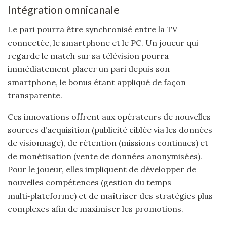
Intégration omnicanale
Le pari pourra être synchronisé entre la TV
connectée, le smartphone et le PC. Un joueur qui
regarde le match sur sa télévision pourra
immédiatement placer un pari depuis son
smartphone, le bonus étant appliqué de façon
transparente.
Ces innovations offrent aux opérateurs de nouvelles
sources d’acquisition (publicité ciblée via les données
de visionnage), de rétention (missions continues) et
de monétisation (vente de données anonymisées).
Pour le joueur, elles impliquent de développer de
nouvelles compétences (gestion du temps
multi‑plateforme) et de maîtriser des stratégies plus
complexes afin de maximiser les promotions.