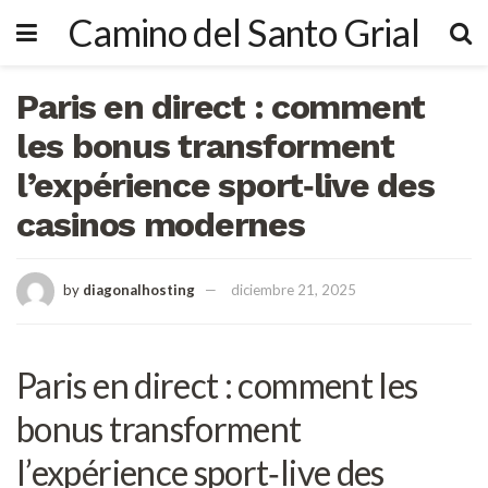
Camino del Santo Grial
Paris en direct : comment
les bonus transforment
l’expérience sport‑live des
casinos modernes
by
diagonalhosting
diciembre 21, 2025
Paris en direct : comment les
bonus transforment
l’expérience sport‑live des