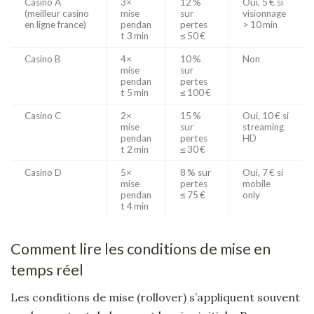
Casino A
3×
12 %
Oui, 5 € si
(meilleur casino
mise
sur
visionnage
en ligne france)
pendan
pertes
> 10 min
t 3 min
≤ 50 €
Casino B
4×
10 %
Non
mise
sur
pendan
pertes
t 5 min
≤ 100 €
Casino C
2×
15 %
Oui, 10 € si
mise
sur
streaming
pendan
pertes
HD
t 2 min
≤ 30 €
Casino D
5×
8 % sur
Oui, 7 € si
mise
pertes
mobile
pendan
≤ 75 €
only
t 4 min
Comment lire les conditions de mise en
temps réel
Les conditions de mise (rollover) s’appliquent souvent