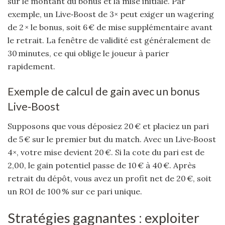
sur le montant du bonus et la mise initiale. Par
exemple, un Live‑Boost de 3× peut exiger un wagering
de 2 × le bonus, soit 6 € de mise supplémentaire avant
le retrait. La fenêtre de validité est généralement de
30 minutes, ce qui oblige le joueur à parier
rapidement.
Exemple de calcul de gain avec un bonus
Live‑Boost
Supposons que vous déposiez 20 € et placiez un pari
de 5 € sur le premier but du match. Avec un Live‑Boost
4×, votre mise devient 20 €. Si la cote du pari est de
2,00, le gain potentiel passe de 10 € à 40 €. Après
retrait du dépôt, vous avez un profit net de 20 €, soit
un ROI de 100 % sur ce pari unique.
Stratégies gagnantes : exploiter