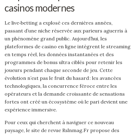
casinos modernes
Le live‑betting a explosé ces dernières années,
passant d’une niche réservée aux parieurs aguerris à
un phénomène grand public. Aujourd’hui, les
plateformes de casino en ligne intègrent le streaming
en temps réel, les données instantanées et des
programmes de bonus ultra ciblés pour retenir les
joueurs pendant chaque seconde de jeu. Cette
évolution n’est pas le fruit du hasard : les avancées
technologiques, la concurrence féroce entre les
opérateurs et la demande croissante de sensations
fortes ont créé un écosystème où le pari devient une
expérience immersive.
Pour ceux qui cherchent à naviguer ce nouveau
paysage, le site de revue Rslnmag.Fr propose des