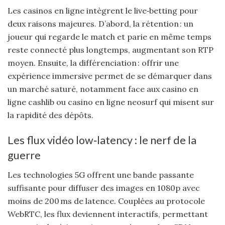
Les casinos en ligne intègrent le live‑betting pour
deux raisons majeures. D’abord, la rétention : un
joueur qui regarde le match et parie en même temps
reste connecté plus longtemps, augmentant son RTP
moyen. Ensuite, la différenciation : offrir une
expérience immersive permet de se démarquer dans
un marché saturé, notamment face aux casino en
ligne cashlib ou casino en ligne neosurf qui misent sur
la rapidité des dépôts.
Les flux vidéo low‑latency : le nerf de la
guerre
Les technologies 5G offrent une bande passante
suffisante pour diffuser des images en 1080p avec
moins de 200 ms de latence. Couplées au protocole
WebRTC, les flux deviennent interactifs, permettant