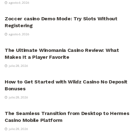
agosto 6, 2026
VÍDEOS
Zoccer casino Demo Mode: Try Slots Without
Registering
agosto 6, 2026
VÍDEOS
The Ultimate Winomania Casino Review: What
Makes It a Player Favorite
julio 28, 2026
VÍDEOS
How to Get Started with Wildz Casino No Deposit
Bonuses
julio 28, 2026
VÍDEOS
The Seamless Transition from Desktop to Hermes
Casino Mobile Platform
julio 28, 2026
VÍDEOS