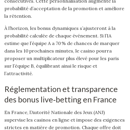
consécutives. Cette personnalisation augmente la
probabilité d’acceptation de la promotion et améliore
la rétention.
À l’horizon, les bonus dynamiques s’ajusteront à la
probabilité calculée de chaque événement. Si l’IA
estime que l’équipe A a 70 % de chances de marquer
dans les 10 prochaines minutes, le casino pourra
proposer un multiplicateur plus élevé pour les paris
sur l’équipe B, équilibrant ainsi le risque et
l’attractivité.
Réglementation et transparence
des bonus live‑betting en France
En France, l’Autorité Nationale des Jeux (ANJ)
supervise les casinos en ligne et impose des exigences
strictes en matière de promotion. Chaque offre doit