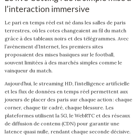
l’interaction immersive
Le pari en temps réel est né dans les salles de paris
terrestres, où les cotes changeaient au fil du match
grâce à des tableaux noirs et des télégrammes. Avec
l’avènement d’Internet, les premiers sites
proposaient des mises basiques sur le football,
souvent limitées à des marchés simples comme le
vainqueur du match.
Aujourd’hui, le streaming HD, l’intelligence artificielle
et les flux de données en temps réel permettent aux
joueurs de placer des paris sur chaque action : chaque
corner, chaque tir cadré, chaque blessure. Les
plateformes utilisent la 5G, le WebRTC et des réseaux
de diffusion de contenu (CDN) pour garantir une
latence quasi nulle, rendant chaque seconde décisive.