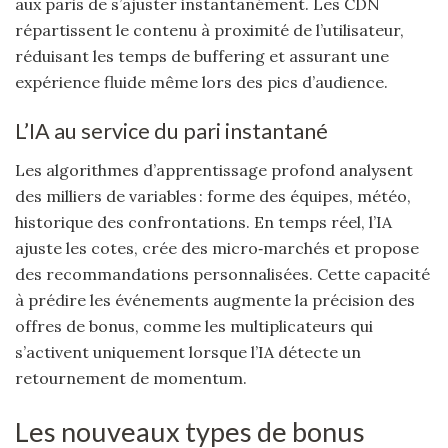
aux paris de s’ajuster instantanément. Les CDN
répartissent le contenu à proximité de l’utilisateur,
réduisant les temps de buffering et assurant une
expérience fluide même lors des pics d’audience.
L’IA au service du pari instantané
Les algorithmes d’apprentissage profond analysent
des milliers de variables : forme des équipes, météo,
historique des confrontations. En temps réel, l’IA
ajuste les cotes, crée des micro‑marchés et propose
des recommandations personnalisées. Cette capacité
à prédire les événements augmente la précision des
offres de bonus, comme les multiplicateurs qui
s’activent uniquement lorsque l’IA détecte un
retournement de momentum.
Les nouveaux types de bonus