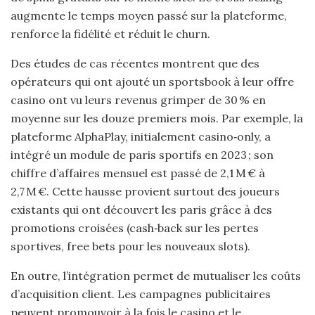
augmente le temps moyen passé sur la plateforme,
renforce la fidélité et réduit le churn.
Des études de cas récentes montrent que des
opérateurs qui ont ajouté un sportsbook à leur offre
casino ont vu leurs revenus grimper de 30 % en
moyenne sur les douze premiers mois. Par exemple, la
plateforme AlphaPlay, initialement casino‑only, a
intégré un module de paris sportifs en 2023 ; son
chiffre d’affaires mensuel est passé de 2,1 M € à
2,7 M €. Cette hausse provient surtout des joueurs
existants qui ont découvert les paris grâce à des
promotions croisées (cash‑back sur les pertes
sportives, free bets pour les nouveaux slots).
En outre, l’intégration permet de mutualiser les coûts
d’acquisition client. Les campagnes publicitaires
peuvent promouvoir à la fois le casino et le