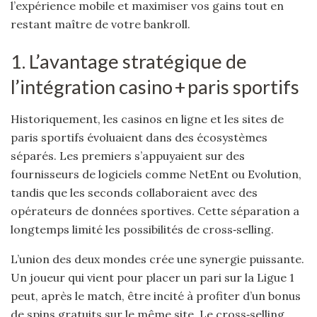
l’expérience mobile et maximiser vos gains tout en
restant maître de votre bankroll.
1. L’avantage stratégique de
l’intégration casino + paris sportifs
Historiquement, les casinos en ligne et les sites de
paris sportifs évoluaient dans des écosystèmes
séparés. Les premiers s’appuyaient sur des
fournisseurs de logiciels comme NetEnt ou Evolution,
tandis que les seconds collaboraient avec des
opérateurs de données sportives. Cette séparation a
longtemps limité les possibilités de cross‑selling.
L’union des deux mondes crée une synergie puissante.
Un joueur qui vient pour placer un pari sur la Ligue 1
peut, après le match, être incité à profiter d’un bonus
de spins gratuits sur le même site. Le cross‑selling