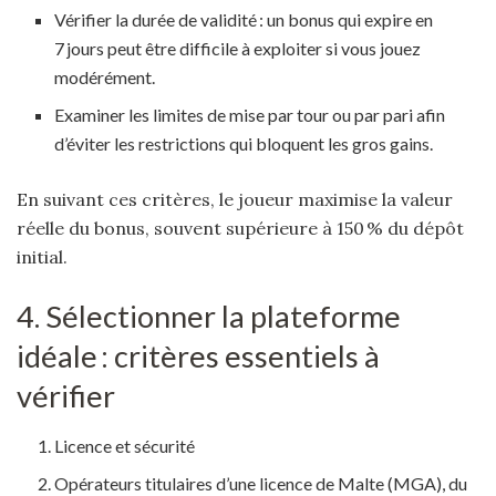
Vérifier la durée de validité : un bonus qui expire en
7 jours peut être difficile à exploiter si vous jouez
modérément.
Examiner les limites de mise par tour ou par pari afin
d’éviter les restrictions qui bloquent les gros gains.
En suivant ces critères, le joueur maximise la valeur
réelle du bonus, souvent supérieure à 150 % du dépôt
initial.
4. Sélectionner la plateforme
idéale : critères essentiels à
vérifier
Licence et sécurité
Opérateurs titulaires d’une licence de Malte (MGA), du