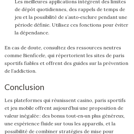
Les meilleures applications intègrent des limites
de dépôt quotidiennes, des rappels de temps de
jeu et la possibilité de s’auto‑exclure pendant une
période définie. Utilisez ces fonctions pour éviter
la dépendance.
En cas de doute, consultez des ressources neutres
comme Bienficele, qui répertorient les sites de paris
sportifs fiables et offrent des guides sur la prévention
de l’addiction.
Conclusion
Les plateformes qui réunissent casino, paris sportifs
et jeu mobile offrent aujourd’hui une proposition de
valeur inégalée : des bonus tout‑en‑un plus généreux,
une expérience fluide sur tous les appareils, et la
possibilité de combiner stratégies de mise pour