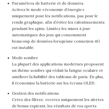
Paramètres de batterie et de données
Activez le mode « économie d’énergie »
uniquement pour les notifications, pas pour le
rendu graphique, afin d’éviter les ralentissements
pendant les spins. Limitez les mises à jour
automatiques des jeux qui consomment
beaucoup de données lorsqu’une connexion 4G
est instable.
Mode sombre
La plupart des applications modernes proposent
un thème sombre qui réduit la fatigue oculaire et
améliore la lisibilité des tableaux de paris. En plus,
il économise la batterie sur les écrans OLED.
Gestion des notifications
Créez des filtres : recevez uniquement les alertes
de bonus expirant, les résultats de vos sports