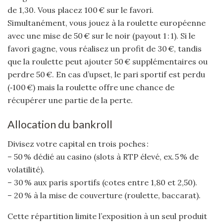
de 1,30. Vous placez 100 € sur le favori.
Simultanément, vous jouez à la roulette européenne
avec une mise de 50 € sur le noir (payout 1 : 1). Si le
favori gagne, vous réalisez un profit de 30 €, tandis
que la roulette peut ajouter 50 € supplémentaires ou
perdre 50 €. En cas d’upset, le pari sportif est perdu
(‑100 €) mais la roulette offre une chance de
récupérer une partie de la perte.
Allocation du bankroll
Divisez votre capital en trois poches :
– 50 % dédié au casino (slots à RTP élevé, ex. 5 % de
volatilité).
– 30 % aux paris sportifs (cotes entre 1,80 et 2,50).
– 20 % à la mise de couverture (roulette, baccarat).
Cette répartition limite l’exposition à un seul produit