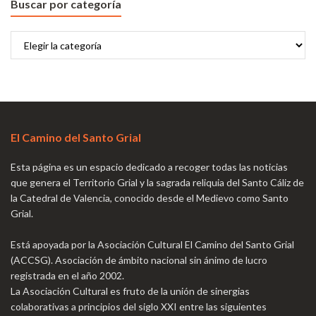
Buscar por categoría
Buscar
por
categoría
El Camino del Santo Grial
Esta página es un espacio dedicado a recoger todas las noticias
que genera el Territorio Grial y la sagrada reliquia del Santo Cáliz de
la Catedral de Valencia, conocido desde el Medievo como Santo
Grial.
Está apoyada por la Asociación Cultural El Camino del Santo Grial
(ACCSG). Asociación de ámbito nacional sin ánimo de lucro
registrada en el año 2002.
La Asociación Cultural es fruto de la unión de sinergias
colaborativas a principios del siglo XXI entre las siguientes