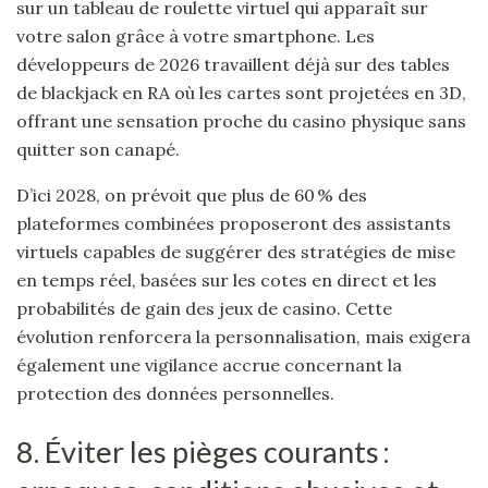
sur un tableau de roulette virtuel qui apparaît sur
votre salon grâce à votre smartphone. Les
développeurs de 2026 travaillent déjà sur des tables
de blackjack en RA où les cartes sont projetées en 3D,
offrant une sensation proche du casino physique sans
quitter son canapé.
D’ici 2028, on prévoit que plus de 60 % des
plateformes combinées proposeront des assistants
virtuels capables de suggérer des stratégies de mise
en temps réel, basées sur les cotes en direct et les
probabilités de gain des jeux de casino. Cette
évolution renforcera la personnalisation, mais exigera
également une vigilance accrue concernant la
protection des données personnelles.
8. Éviter les pièges courants :