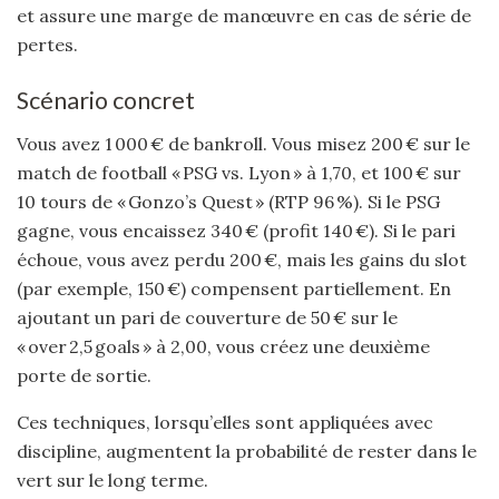
et assure une marge de manœuvre en cas de série de
pertes.
Scénario concret
Vous avez 1 000 € de bankroll. Vous misez 200 € sur le
match de football « PSG vs. Lyon » à 1,70, et 100 € sur
10 tours de « Gonzo’s Quest » (RTP 96 %). Si le PSG
gagne, vous encaissez 340 € (profit 140 €). Si le pari
échoue, vous avez perdu 200 €, mais les gains du slot
(par exemple, 150 €) compensent partiellement. En
ajoutant un pari de couverture de 50 € sur le
« over 2,5 goals » à 2,00, vous créez une deuxième
porte de sortie.
Ces techniques, lorsqu’elles sont appliquées avec
discipline, augmentent la probabilité de rester dans le
vert sur le long terme.