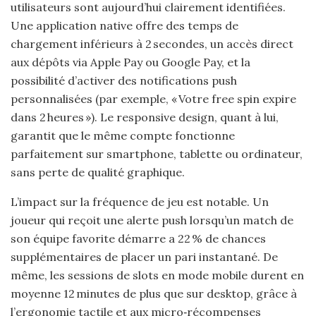
utilisateurs sont aujourd’hui clairement identifiées.
Une application native offre des temps de
chargement inférieurs à 2 secondes, un accès direct
aux dépôts via Apple Pay ou Google Pay, et la
possibilité d’activer des notifications push
personnalisées (par exemple, « Votre free spin expire
dans 2 heures »). Le responsive design, quant à lui,
garantit que le même compte fonctionne
parfaitement sur smartphone, tablette ou ordinateur,
sans perte de qualité graphique.
L’impact sur la fréquence de jeu est notable. Un
joueur qui reçoit une alerte push lorsqu’un match de
son équipe favorite démarre a 22 % de chances
supplémentaires de placer un pari instantané. De
même, les sessions de slots en mode mobile durent en
moyenne 12 minutes de plus que sur desktop, grâce à
l’ergonomie tactile et aux micro‑récompenses