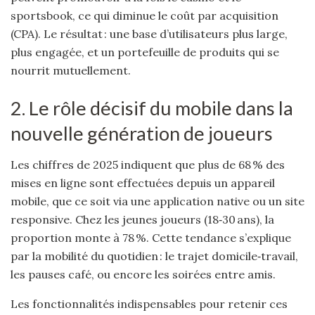
sportsbook, ce qui diminue le coût par acquisition
(CPA). Le résultat : une base d’utilisateurs plus large,
plus engagée, et un portefeuille de produits qui se
nourrit mutuellement.
2. Le rôle décisif du mobile dans la
nouvelle génération de joueurs
Les chiffres de 2025 indiquent que plus de 68 % des
mises en ligne sont effectuées depuis un appareil
mobile, que ce soit via une application native ou un site
responsive. Chez les jeunes joueurs (18‑30 ans), la
proportion monte à 78 %. Cette tendance s’explique
par la mobilité du quotidien : le trajet domicile‑travail,
les pauses café, ou encore les soirées entre amis.
Les fonctionnalités indispensables pour retenir ces