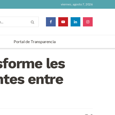
viernes, agosto 7, 2026
Portal de Transparencia
sforme les
ntes entre