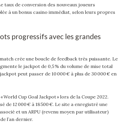
». Le taux de conversion des nouveaux joueurs
plée à un bonus casino immédiat, selon leurs propres
ots progressifs avec les grandes
 match crée une boucle de feedback très puissante. Le
ugmente le jackpot de 0,5 % du volume de mise total
e jackpot peut passer de 10 000 € à plus de 30 000 € en
e « World Cup Goal Jackpot » lors de la Coupe 2022.
é de 12 000 € à 18 500 €. Le site a enregistré une
associé et un ARPU (revenu moyen par utilisateur)
e l’an dernier.