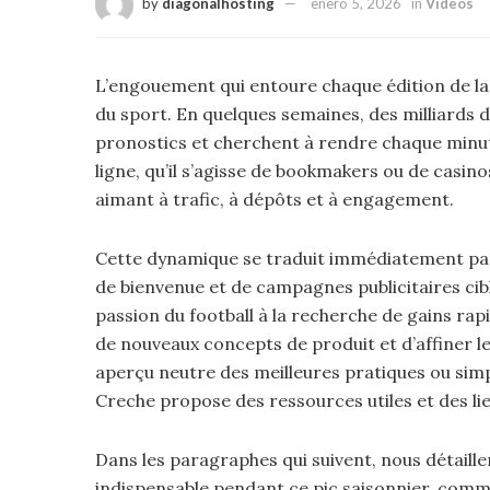
by
diagonalhosting
enero 5, 2026
in
Vídeos
L’engouement qui entoure chaque édition de l
du sport. En quelques semaines, des milliards 
pronostics et cherchent à rendre chaque minut
ligne, qu’il s’agisse de bookmakers ou de casinos
aimant à trafic, à dépôts et à engagement.
Cette dynamique se traduit immédiatement par
de bienvenue et de campagnes publicitaires ciblée
passion du football à la recherche de gains rap
de nouveaux concepts de produit et d’affiner le
aperçu neutre des meilleures pratiques ou simp
Creche propose des ressources utiles et des li
Dans les paragraphes qui suivent, nous détail
indispensable pendant ce pic saisonnier, comme