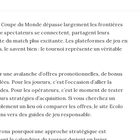
a Coupe du Monde dépasse largement les frontières
de spectateurs se connectent, partagent leurs
e du match plus excitante. Les plateformes de jeu en
, le savent bien : le tournoi représente un véritable
 une avalanche d’offres promotionnelles, de bonus
s. Pour les joueurs, c’est l’occasion d’allier la
ides. Pour les opérateurs, c’est le moment de tester
urs stratégies d’acquisition. Si vous cherchez un
lement un lieu où comparer les offres, le site Ecolo
ens vers des guides de jeu responsable.
lerons pourquoi une approche stratégique est
nt le calendrier du tournoi devient un levier