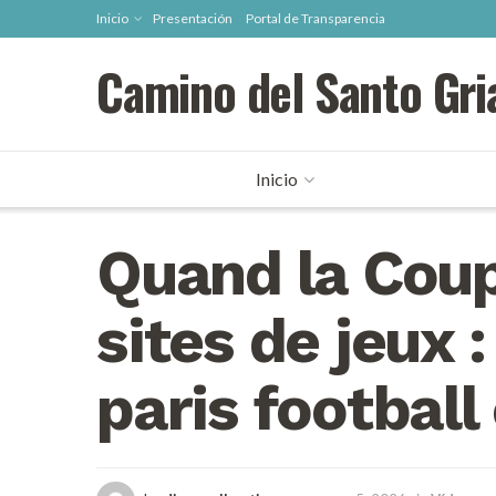
Inicio
Presentación
Portal de Transparencia
Camino del Santo Gri
Inicio
Quand la Cou
sites de jeux 
paris football