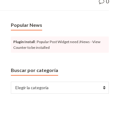
0
Popular News
Plugin Install
: Popular Post Widget need JNews - View
Counter to be installed
Buscar por categoría
Buscar
Elegir la categoría
por
categoría