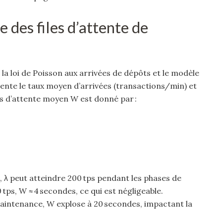
e des files d’attente de
 la loi de Poisson aux arrivées de dépôts et le modèle
ente le taux moyen d’arrivées (transactions/min) et
ps d’attente moyen W est donné par :
, λ peut atteindre 200 tps pendant les phases de
 tps, W ≈ 4 secondes, ce qui est négligeable.
maintenance, W explose à 20 secondes, impactant la