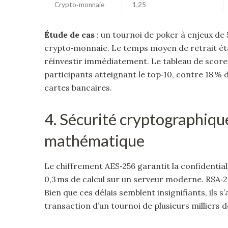
Crypto‑monnaie
1,25
Étude de cas
: un tournoi de poker à enjeux de 
crypto‑monnaie. Le temps moyen de retrait étai
réinvestir immédiatement. Le tableau de scores
participants atteignant le top‑10, contre 18 % 
cartes bancaires.
4. Sécurité cryptographique
mathématique
Le chiffrement AES‑256 garantit la confidentia
0,3 ms de calcul sur un serveur moderne. RSA‑204
Bien que ces délais semblent insignifiants, ils 
transaction d’un tournoi de plusieurs milliers d