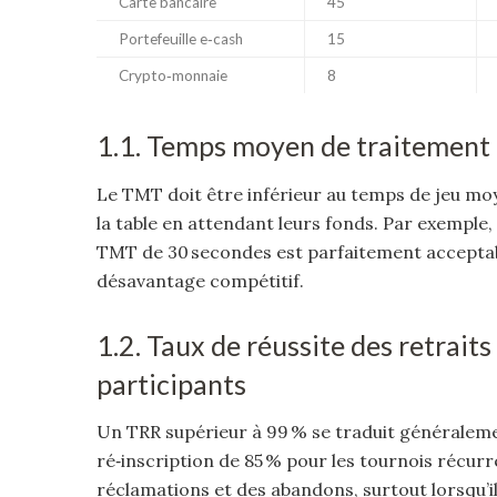
Carte bancaire
45
Portefeuille e‑cash
15
Crypto‑monnaie
8
1.1. Temps moyen de traitement 
Le TMT doit être inférieur au temps de jeu moy
la table en attendant leurs fonds. Par exemple,
TMT de 30 secondes est parfaitement acceptab
désavantage compétitif.
1.2. Taux de réussite des retraits
participants
Un TRR supérieur à 99 % se traduit généralemen
ré‑inscription de 85 % pour les tournois récurr
réclamations et des abandons, surtout lorsqu’