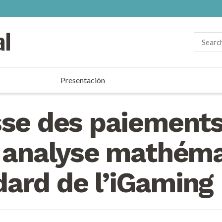
al
Presentación
sse des paiements
e analyse mathém
ard de l’iGaming