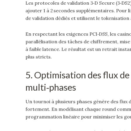
Les protocoles de validation 3‑D Secure (3‑DS2)
ajouter 1 à 2 secondes supplémentaires. Pour li
de validation dédiés et utilisent le tokenisati
En respectant les exigences PCI‑DSS, les casin
parallélisation des tâches de chiffrement, mise 
à faible latence. Le résultat est un retrait ins
plus stricts.
5. Optimisation des flux de
multi‑phases
Un tournoi à plusieurs phases génère des flux d’
fortement. En modélisant chaque round comme u
programmation linéaire pour minimiser les go