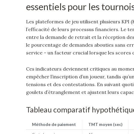
essentiels pour les tournoi
Les plateformes de jeu utilisent plusieurs KPI
l’efficacité de leurs processus financiers. Le
entre la demande de retrait et la réception des
le pourcentage de demandes abouties sans erreur
service – un facteur crucial lorsque les scores
Ces indicateurs deviennent critiques au momen
empêcher l’inscription d’un joueur, tandis qu’un
tensions et des contestations. En suivant quot
goulets d’étranglement et ajustent leurs capac
Tableau comparatif hypothétiqu
Méthode de paiement
TMT moyen (sec)