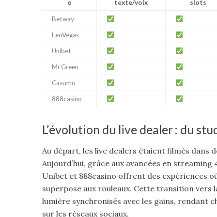
e
texte/voix
slots
Betway
LeoVegas
Unibet
Mr Green
Casumo
888casino
L’évolution du live dealer : du s
Au départ, les live dealers étaient filmés dans 
Aujourd’hui, grâce aux avancées en streaming
Unibet et 888casino offrent des expériences où
superpose aux rouleaux. Cette transition vers 
lumière synchronisés avec les gains, rendant ch
sur les réseaux sociaux.