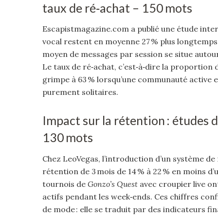
taux de ré‑achat – 150 mots
Escapistmagazine.com a publié une étude intern
vocal restent en moyenne 27 % plus longtemps s
moyen de messages par session se situe autour d
Le taux de ré‑achat, c’est‑à‑dire la proportion
grimpe à 63 % lorsqu’une communauté active es
purement solitaires.
Impact sur la rétention : études d
130 mots
Chez LeoVegas, l’introduction d’un système d
rétention de 3 mois de 14 % à 22 % en moins d’
tournois de
Gonzo’s Quest
avec croupier live o
actifs pendant les week‑ends. Ces chiffres confi
de mode : elle se traduit par des indicateurs f