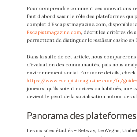
Pour comprendre comment ces innovations redéfi
faut d’abord saisir le rôle des plateformes qui p
complet d’Escapistmagazine.com, disponible ici
Escapistmagazine.com
, décrit les critères de 
permettent de distinguer le
meilleur casino en 
Dans la suite de cet article, nous comparerons 
d’évaluation des communautés, puis nous analys
environnement social. For more details, check
https://www.escapistmagazine.com/fr/guides
joueurs, qu’ils soient novices ou habitués, une 
devient le pivot de la socialisation autour des sl
Panorama des plateformes « 
Les six sites étudiés – Betway, LeoVegas, Unib