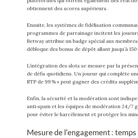
plateformes qui offrent également des réaction
obtiennent des scores supérieurs.
Ensuite, les systèmes de fidélisation communaut
programmes de parrainage incitent les joueurs à
Betway attribue un badge spécial aux membres qu
débloque des bonus de dépôt allant jusqu’à 150 
L’intégration des slots se mesure par la présen
de défis quotidiens. Un joueur qui complète une
RTP de 99 % » peut gagner des crédits supplémen
Enfin, la sécurité et la modération sont indispen
anti‑spam et les équipes de modération 24/7 g
pour éviter le harcèlement et protéger les min
Mesure de l’engagement : temps