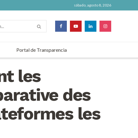
sábado, agosto 8, 2026
Portal de Transparencia
nt les
arative des
ateformes les