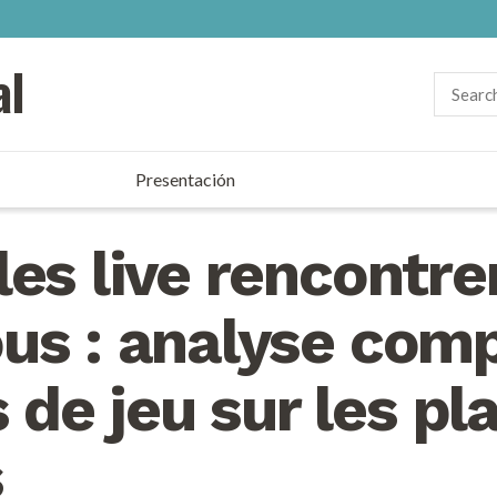
al
Presentación
es live rencontre
us : analyse comp
e jeu sur les pl
s