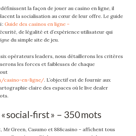
nissent la façon de jouer au casino en ligne, il
lacent la socialisation au cœur de leur offre. Le guide
 :
Guide des casinos en ligne –
sécurité, de légalité et d’expérience utilisateur qui
ligne
du simple site de jeu.
six opérateurs leaders, nous détaillerons les critères
erons les forces et faiblesses de chaque
 out
/casino-en-ligne/
. L’objectif est de fournir aux
cartographie claire des espaces où le live dealer
ots.
social‑first » – 350 mots
et, Mr Green, Casumo et 888casino – affichent tous