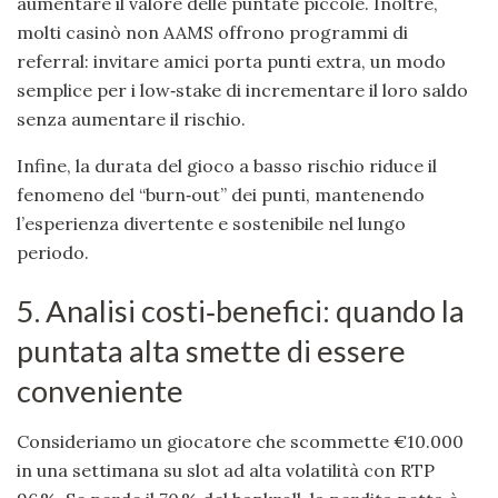
aumentare il valore delle puntate piccole. Inoltre,
molti casinò non AAMS offrono programmi di
referral: invitare amici porta punti extra, un modo
semplice per i low‑stake di incrementare il loro saldo
senza aumentare il rischio.
Infine, la durata del gioco a basso rischio riduce il
fenomeno del “burn‑out” dei punti, mantenendo
l’esperienza divertente e sostenibile nel lungo
periodo.
5. Analisi costi‑benefici: quando la
puntata alta smette di essere
conveniente
Consideriamo un giocatore che scommette €10.000
in una settimana su slot ad alta volatilità con RTP