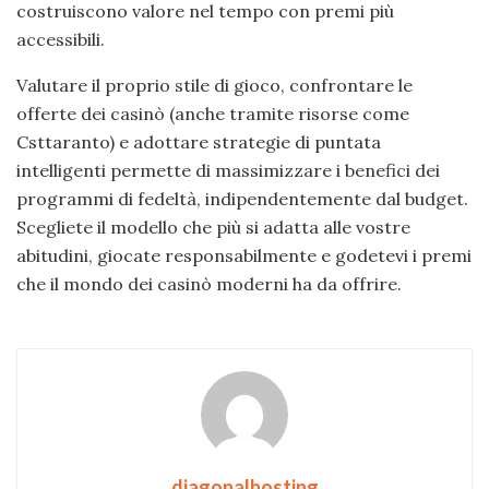
costruiscono valore nel tempo con premi più
accessibili.
Valutare il proprio stile di gioco, confrontare le
offerte dei casinò (anche tramite risorse come
Csttaranto) e adottare strategie di puntata
intelligenti permette di massimizzare i benefici dei
programmi di fedeltà, indipendentemente dal budget.
Scegliete il modello che più si adatta alle vostre
abitudini, giocate responsabilmente e godetevi i premi
che il mondo dei casinò moderni ha da offrire.
diagonalhosting