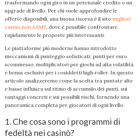
trasformando ogni giro in un potenziale credito o un
upgrade di livello. Per chi vuole approfondire le
offerte disponibili, una buona risorsa è il sito
migliori
casino non AAMS
, dove è possibile confrontare
rapidamente le proposte più interessanti.
Le piattaforme più moderne hanno introdotto
meccanismi di punteggio sofisticati: punti per euro
scommesso, moltiplicatori per giochi ad alta volatilità
e bonus esclusivi per i cosiddetti high‑roller. In questo
articolo analizzeremo come la scelta tra puntate alte
e basse influisca sul ritmo di accumulo dei punti, sui
vantaggi concreti e sui possibili rischi, fornendo una
panoramica completa per giocatori di ogni livello.
1. Che cosa sono i programmi di
fedeltà nei casinò?