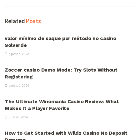
Related
Posts
VÍDEOS
valor mínimo de saque por método no casino
Solverde
agosto 6, 2026
VÍDEOS
Zoccer casino Demo Mode: Try Slots Without
Registering
agosto 6, 2026
VÍDEOS
The Ultimate Winomania Casino Review: What
Makes It a Player Favorite
julio 28, 2026
VÍDEOS
How to Get Started with Wildz Casino No Deposit
Bonuses