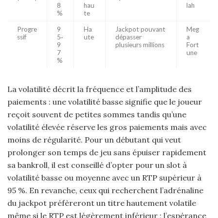
8
hau
lah
%
te
Progre
9
Ha
Jackpot pouvant
Meg
ssif
5‑
ute
dépasser
a
9
plusieurs millions
Fort
7
une
%
La volatilité décrit la fréquence et l’amplitude des
paiements : une volatilité basse signifie que le joueur
reçoit souvent de petites sommes tandis qu’une
volatilité élevée réserve les gros paiements mais avec
moins de régularité. Pour un débutant qui veut
prolonger son temps de jeu sans épuiser rapidement
sa bankroll, il est conseillé d’opter pour un slot à
volatilité basse ou moyenne avec un RTP supérieur à
95 %. En revanche, ceux qui recherchent l’adrénaline
du jackpot préfèreront un titre hautement volatile
même si le RTP est légèrement inférieur ; l’espérance