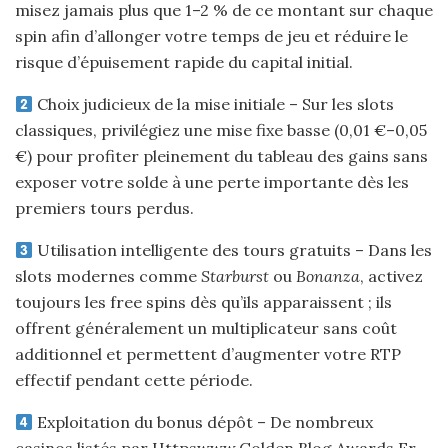
misez jamais plus que 1–2 % de ce montant sur chaque
spin afin d’allonger votre temps de jeu et réduire le
risque d’épuisement rapide du capital initial.
Choix judicieux de la mise initiale – Sur les slots
classiques, privilégiez une mise fixe basse (0,01 €–0,05
€) pour profiter pleinement du tableau des gains sans
exposer votre solde à une perte importante dès les
premiers tours perdus.
Utilisation intelligente des tours gratuits – Dans les
slots modernes comme
Starburst
ou
Bonanza
, activez
toujours les free spins dès qu’ils apparaissent ; ils
offrent généralement un multiplicateur sans coût
additionnel et permettent d’augmenter votre RTP
effectif pendant cette période.
Exploitation du bonus dépôt – De nombreux