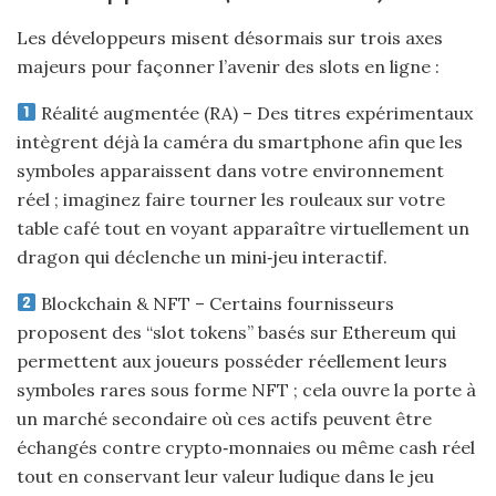
Les développeurs misent désormais sur trois axes
majeurs pour façonner l’avenir des slots en ligne :
Réalité augmentée (RA) – Des titres expérimentaux
intègrent déjà la caméra du smartphone afin que les
symboles apparaissent dans votre environnement
réel ; imaginez faire tourner les rouleaux sur votre
table café tout en voyant apparaître virtuellement un
dragon qui déclenche un mini‑jeu interactif.
Blockchain & NFT – Certains fournisseurs
proposent des “slot tokens” basés sur Ethereum qui
permettent aux joueurs posséder réellement leurs
symboles rares sous forme NFT ; cela ouvre la porte à
un marché secondaire où ces actifs peuvent être
échangés contre crypto‑monnaies ou même cash réel
tout en conservant leur valeur ludique dans le jeu