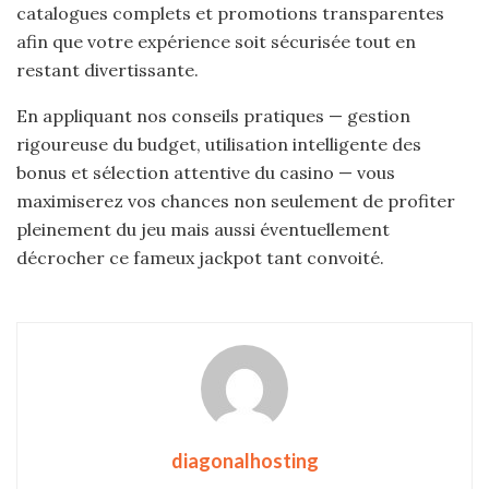
catalogues complets et promotions transparentes
afin que votre expérience soit sécurisée tout en
restant divertissante.
En appliquant nos conseils pratiques — gestion
rigoureuse du budget, utilisation intelligente des
bonus et sélection attentive du casino — vous
maximiserez vos chances non seulement de profiter
pleinement du jeu mais aussi éventuellement
décrocher ce fameux jackpot tant convoité.
diagonalhosting