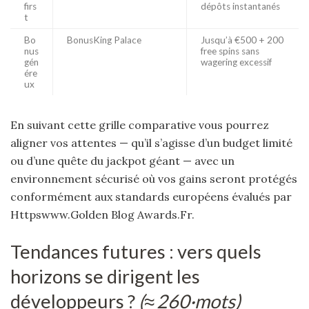
firs
dépôts instantanés
t
Bo
BonusKing Palace
Jusqu’à €500 + 200
nus
free spins sans
gén
wagering excessif
ére
ux
En suivant cette grille comparative vous pourrez
aligner vos attentes — qu’il s’agisse d’un budget limité
ou d’une quête du jackpot géant — avec un
environnement sécurisé où vos gains seront protégés
conformément aux standards européens évalués par
Httpswww.Golden Blog Awards.Fr.
Tendances futures : vers quels
horizons se dirigent les
développeurs ?
(≈ 260·mots)