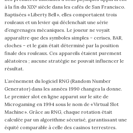
à la fin du XIXᵉ siècle dans les cafés de San Francisco.
Baptisées « Liberty Bell », elles comportaient trois
rouleaux et un levier qui déclenchait une série
d’engrenages mécaniques. Le joueur ne voyait
apparaître que des symboles simples – cerises, BAR,
cloches – et le gain était déterminé par la position
finale des rouleaux. Ces appareils étaient purement
aléatoires ; aucune stratégie ne pouvait influencer le
résultat.
L’avènement du logiciel RNG (Random Number
Generator) dans les années 1990 changea la donne.
Le premier slot en ligne apparut sur le site de
Microgaming en 1994 sous le nom de « Virtual Slot
Machine ». Grâce au RNG, chaque rotation était
calculée par un algorithme sécurisé, garantissant une
équité comparable à celle des casinos terrestres.