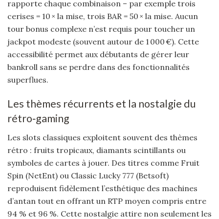
rapporte chaque combinaison – par exemple trois
cerises = 10 × la mise, trois BAR = 50 × la mise. Aucun
tour bonus complexe n’est requis pour toucher un
jackpot modeste (souvent autour de 1 000 €). Cette
accessibilité permet aux débutants de gérer leur
bankroll sans se perdre dans des fonctionnalités
superflues.
Les thèmes récurrents et la nostalgie du
rétro‑gaming
Les slots classiques exploitent souvent des thèmes
rétro : fruits tropicaux, diamants scintillants ou
symboles de cartes à jouer. Des titres comme Fruit
Spin (NetEnt) ou Classic Lucky 777 (Betsoft)
reproduisent fidèlement l’esthétique des machines
d’antan tout en offrant un RTP moyen compris entre
94 % et 96 %. Cette nostalgie attire non seulement les