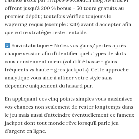
casinos listés par Httpswww.Golden Blog Awards.Fr
offrent jusqu’à 200 % bonus + 50 tours gratuits au
premier dépôt ; toutefois vérifiez toujours le
wagering requis (exemple : x30) avant d’accepter afin
que votre stratégie reste rentable.
Suivi statistique – Notez vos gains/pertes après
chaque session afin d’identifier quels types de slots
vous conviennent mieux (volatilité basse = gains
fréquents vs haute = gros jackpots). Cette approche
analytique vous aide à affiner votre style sans
dépendre uniquement du hasard pur.
En appliquant ces cinq points simples vous maximisez
vos chances non seulement de rester longtemps dans
le jeu mais aussi d’atteindre éventuellement ce fameux
jackpot dont tout monde rêve lorsqu’il parle jeu
d’argent en ligne.