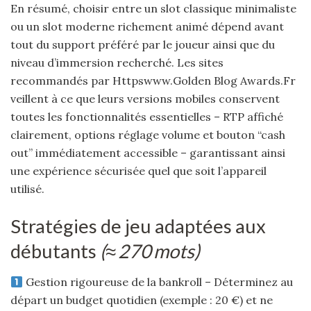
En résumé, choisir entre un slot classique minimaliste
ou un slot moderne richement animé dépend avant
tout du support préféré par le joueur ainsi que du
niveau d’immersion recherché. Les sites
recommandés par Httpswww.Golden Blog Awards.Fr
veillent à ce que leurs versions mobiles conservent
toutes les fonctionnalités essentielles – RTP affiché
clairement, options réglage volume et bouton “cash
out” immédiatement accessible – garantissant ainsi
une expérience sécurisée quel que soit l’appareil
utilisé.
Stratégies de jeu adaptées aux
débutants
(≈ 270 mots)
Gestion rigoureuse de la bankroll – Déterminez au
départ un budget quotidien (exemple : 20 €) et ne