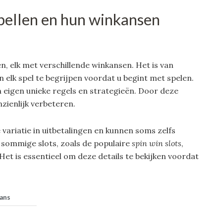
spellen en hun winkansen
n, elk met verschillende winkansen. Het is van
 elk spel te begrijpen voordat u begint met spelen.
n eigen unieke regels en strategieën. Door deze
nzienlijk verbeteren.
variatie in uitbetalingen en kunnen soms zelfs
 sommige slots, zoals de populaire
spin win slots
,
t is essentieel om deze details te bekijken voordat
ans