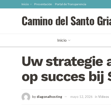
Inicio
Presentación
Portal de Transparencia
Camino del Santo Gri
Inicio
Uw strategie 
op succes bij
by
diagonalhosting
mayo 12, 2026
in
Vídeos