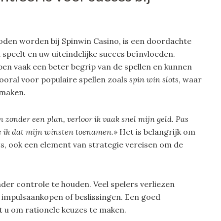
boden worden bij Spinwin Casino, is een doordachte
 speelt en uw uiteindelijke succes beïnvloeden.
bben vaak een beter begrip van de spellen en kunnen
ooral voor populaire spellen zoals
spin win slots
, waar
 maken.
 zonder een plan, verloor ik vaak snel mijn geld. Pas
te ik dat mijn winsten toenamen.»
Het is belangrijk om
ots, ook een element van strategie vereisen om de
der controle te houden. Veel spelers verliezen
n impulsaankopen of beslissingen. Een goed
t u om rationele keuzes te maken.