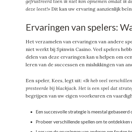
gefrustreerd toen ik niet kon opnemen omdat ik de
deze leest!»
Dit kan uw ervaring aanzienlijk beï
Ervaringen van spelers: Wa
Het verzamelen van ervaringen van andere spel
niet werkt bij Spinwin Casino. Veel spelers he
delen van deze ervaringen kan u helpen om ee
leren van de successen en mislukkingen van and
Een speler, Kees, legt uit:
«Ik heb veel verschille
presteerde bij blackjack. Het is een spel dat strate
begrijpen van uw eigen voorkeuren en vaardigh
Een succesvolle strategie is meestal gebaseerd 
Probeer verschillende spellen om te ontdekken w
Leer van de ervaringen van anderen om fouten te