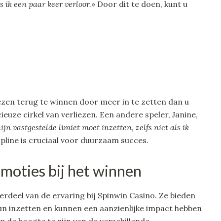
s ik een paar keer verloor.»
Door dit te doen, kunt u
iezen terug te winnen door meer in te zetten dan u
cieuze cirkel van verliezen. Een andere speler, Janine,
jn vastgestelde limiet moet inzetten, zelfs niet als ik
ipline is cruciaal voor duurzaam succes.
moties bij het winnen
rdeel van de ervaring bij Spinwin Casino. Ze bieden
hun inzetten en kunnen een aanzienlijke impact hebben
p de hoogte te zijn van de verschillende