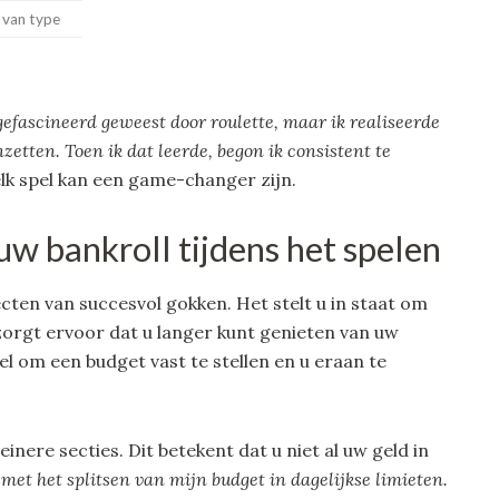
k van type
 gefascineerd geweest door roulette, maar ik realiseerde
zetten. Toen ik dat leerde, begon ik consistent te
lk spel kan een game-changer zijn.
uw bankroll tijdens het spelen
cten van succesvol gokken. Het stelt u in staat om
zorgt ervoor dat u langer kunt genieten van uw
eel om een budget vast te stellen en u eraan te
einere secties. Dit betekent dat u niet al uw geld in
 met het splitsen van mijn budget in dagelijkse limieten.