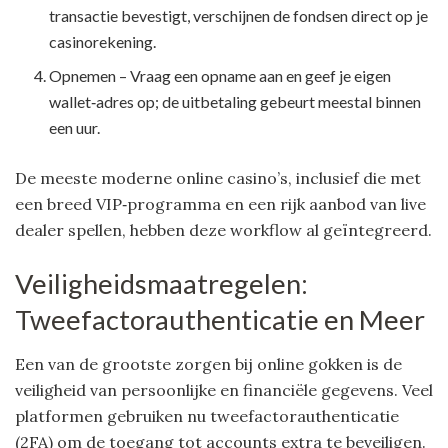
transactie bevestigt, verschijnen de fondsen direct op je
casinorekening.
Opnemen – Vraag een opname aan en geef je eigen
wallet‑adres op; de uitbetaling gebeurt meestal binnen
een uur.
De meeste moderne online casino’s, inclusief die met
een breed VIP‑programma en een rijk aanbod van live
dealer spellen, hebben deze workflow al geïntegreerd.
Veiligheidsmaatregelen:
Tweefactorauthenticatie en Meer
Een van de grootste zorgen bij online gokken is de
veiligheid van persoonlijke en financiële gegevens. Veel
platformen gebruiken nu tweefactorauthenticatie
(2FA) om de toegang tot accounts extra te beveiligen.