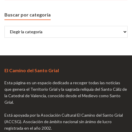
Buscar por categoría
Buscar
por
categoría
El Camino del Santo Grial
Esta página es un espacio dedicado a recoger todas las noticias
que genera el Territorio Grial y la sagrada reliquia del Santo Cáliz de
la Catedral de Valencia, conocido desde el Medievo como Santo
Grial.
Está apoyada por la Asociación Cultural El Camino del Santo Grial
(ACCSG). Asociación de ámbito nacional sin ánimo de lucro
registrada en el año 2002.