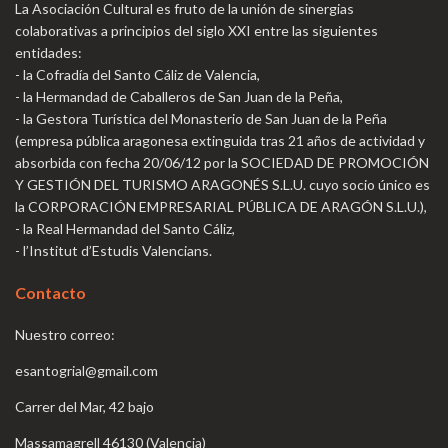
La Asociación Cultural es fruto de la unión de sinergias
colaborativas a principios del siglo XXI entre las siguientes
entidades:
- la Cofradía del Santo Cáliz de Valencia,
- la Hermandad de Caballeros de San Juan de la Peña,
- la Gestora Turística del Monasterio de San Juan de la Peña
(empresa pública aragonesa extinguida tras 21 años de actividad y
absorbida con fecha 20/06/12 por la SOCIEDAD DE PROMOCIÓN
Y GESTIÓN DEL TURISMO ARAGONÉS S.L.U. cuyo socio único es
la CORPORACIÓN EMPRESARIAL PÚBLICA DE ARAGÓN S.L.U.),
- la Real Hermandad del Santo Cáliz,
- l’Institut d’Estudis Valencians.
Contacto
Nuestro correo:
esantogrial@gmail.com
Carrer del Mar, 42 bajo
Massamagrell 46130 (Valencia)