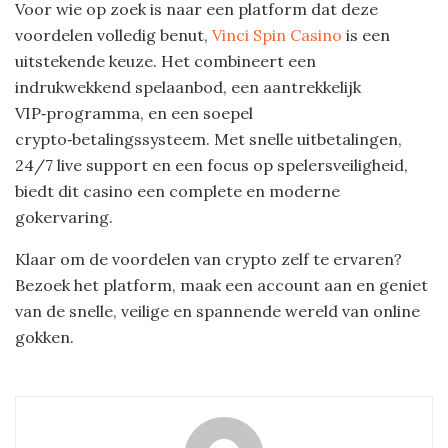
Voor wie op zoek is naar een platform dat deze
voordelen volledig benut,
Vinci Spin Casino
is een
uitstekende keuze. Het combineert een
indrukwekkend spelaanbod, een aantrekkelijk
VIP‑programma, en een soepel
crypto‑betalingssysteem. Met snelle uitbetalingen,
24/7 live support en een focus op spelersveiligheid,
biedt dit casino een complete en moderne
gokervaring.
Klaar om de voordelen van crypto zelf te ervaren?
Bezoek het platform, maak een account aan en geniet
van de snelle, veilige en spannende wereld van online
gokken.