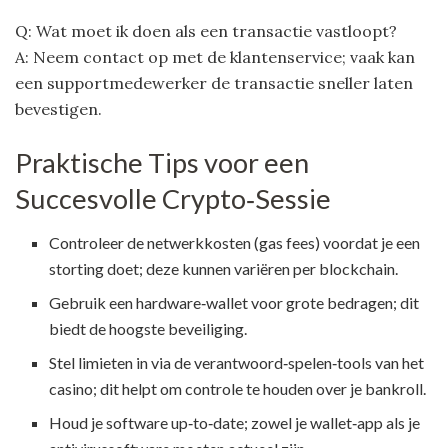
Q: Wat moet ik doen als een transactie vastloopt?
A: Neem contact op met de klantenservice; vaak kan
een supportmedewerker de transactie sneller laten
bevestigen.
Praktische Tips voor een
Succesvolle Crypto‑Sessie
Controleer de netwerkkosten (gas fees) voordat je een
storting doet; deze kunnen variëren per blockchain.
Gebruik een hardware‑wallet voor grote bedragen; dit
biedt de hoogste beveiliging.
Stel limieten in via de verantwoord‑spelen‑tools van het
casino; dit helpt om controle te houden over je bankroll.
Houd je software up‑to‑date; zowel je wallet‑app als je