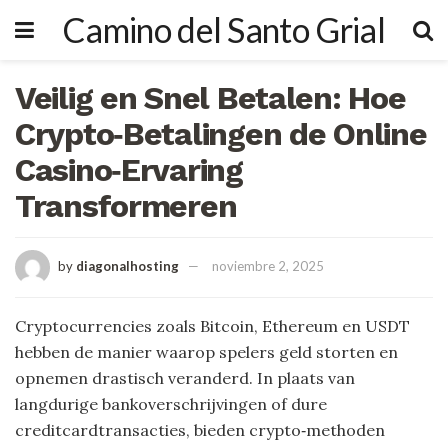
Camino del Santo Grial
Veilig en Snel Betalen: Hoe
Crypto‑Betalingen de Online
Casino‑Ervaring
Transformeren
by
diagonalhosting
noviembre 2, 2025
Cryptocurrencies zoals Bitcoin, Ethereum en USDT
hebben de manier waarop spelers geld storten en
opnemen drastisch veranderd. In plaats van
langdurige bankoverschrijvingen of dure
creditcardtransacties, bieden crypto‑methoden